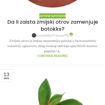
AKTIVNE SUPSTANCE
Da li zaista zmijski otrov zamenjuje
botokks?
0
Kozmetika Princess
Zmijski otrov je stekao nezamenljiv položaj u farmaceutskoj
industriji, uglavnom, zbog visokog sadržaja specifičnih enzima,
peptida i a...
CONTINUE READING
13
JAN