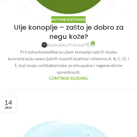
AKTIVNE SUPSTANCE
Ulje konoplje – zašto je dobro za
negu kože?
0
Kozmetika Princess
Prirodna kozmetika sa uljem konoplje sadrži visoku
koncentraciju esencijalnih masnih kiselina i vitamina A, B, C, D, i
E, koji imaju antibakterijske, protivupalne i regenerativne
sposobnosti.
CONTINUE READING
14
JAN