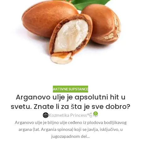
AKTIVNE SUPSTANCE
Arganovo ulje je apsolutni hit u
svetu. Znate li za šta je sve dobro?
0
Kozmetika Princess
Arganovo ulje je biljno ulje ceđeno iz plodova bodljikavog
argana (lat. Argania spinosa) koji se javlja, isključivo, u
jugozapadnom del...