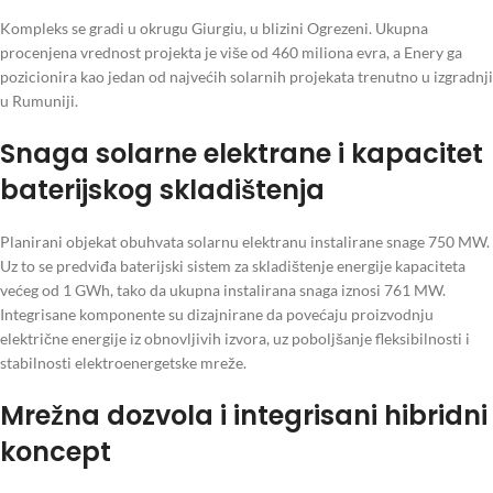
Kompleks se gradi u okrugu Giurgiu, u blizini Ogrezeni. Ukupna
procenjena vrednost projekta je više od 460 miliona evra, a Enery ga
pozicionira kao jedan od najvećih solarnih projekata trenutno u izgradnji
u Rumuniji.
Snaga solarne elektrane i kapacitet
baterijskog skladištenja
Planirani objekat obuhvata solarnu elektranu instalirane snage 750 MW.
Uz to se predviđa baterijski sistem za skladištenje energije kapaciteta
većeg od 1 GWh, tako da ukupna instalirana snaga iznosi 761 MW.
Integrisane komponente su dizajnirane da povećaju proizvodnju
električne energije iz obnovljivih izvora, uz poboljšanje fleksibilnosti i
stabilnosti elektroenergetske mreže.
Mrežna dozvola i integrisani hibridni
koncept