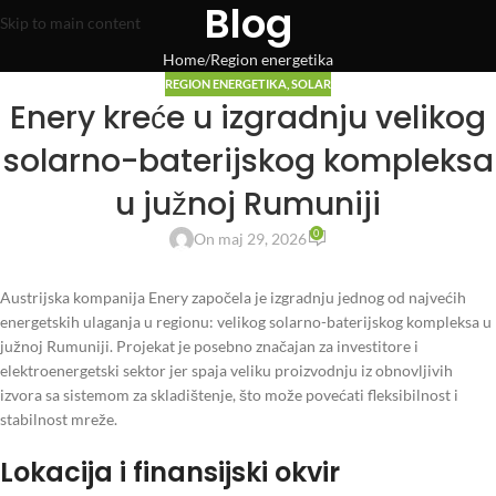
Blog
Skip to main content
Home
Region energetika
REGION ENERGETIKA
,
SOLAR
Enery kreće u izgradnju velikog
solarno-baterijskog kompleksa
u južnoj Rumuniji
0
On maj 29, 2026
Austrijska kompanija Enery započela je izgradnju jednog od najvećih
energetskih ulaganja u regionu: velikog solarno-baterijskog kompleksa u
južnoj Rumuniji. Projekat je posebno značajan za investitore i
elektroenergetski sektor jer spaja veliku proizvodnju iz obnovljivih
izvora sa sistemom za skladištenje, što može povećati fleksibilnost i
stabilnost mreže.
Lokacija i finansijski okvir