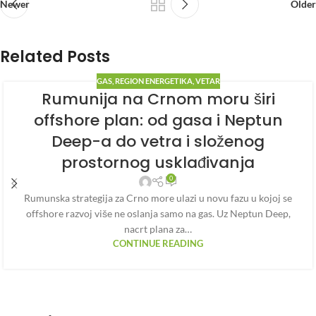
Newer
Older
Related Posts
GAS
,
REGION ENERGETIKA
,
VETAR
Rumunija na Crnom moru širi
offshore plan: od gasa i Neptun
Deep-a do vetra i složenog
prostornog usklađivanja
0
Rumunska strategija za Crno more ulazi u novu fazu u kojoj se
offshore razvoj više ne oslanja samo na gas. Uz Neptun Deep,
nacrt plana za…
CONTINUE READING