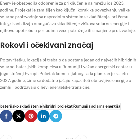
Enery je obezbedila odobrenje za priključenje na mrežu još 2023.
godine. Projekat je zamišljen kao ključni korak ka povezivanju velike
solarne proizvodnje sa naprednim sistemima skladištenja, pri čemu
integrisani dizajn omogućava skladištenje viškova solarne energije i
njihovu upotrebu u periodima veće potražnje ili smanjene proizvodnje.
Rokovi i očekivani značaj
Po završetku, lokacija bi trebalo da postane jedan od najvećih hibridnih
solarno-baterijskih kompleksa u Rumuniji i važan energetski centar u
jugoistočnoj Evropi. Početak komercijalnog rada planiran je za leto
2027. godine, čime se dodatno jačaju kapaciteti obnovljive energije u
zemlji i podržavaju ciljevi energetske tranzicije.
baterijsko skladištenje
hibridni projekat
Rumunija
solarna energija