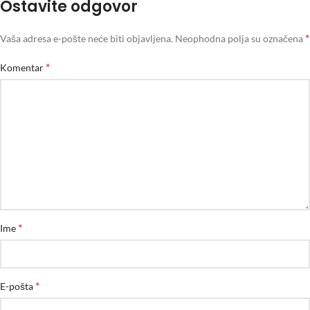
Ostavite odgovor
*
Vaša adresa e-pošte neće biti objavljena.
Neophodna polja su označena
*
Komentar
*
Ime
*
E-pošta