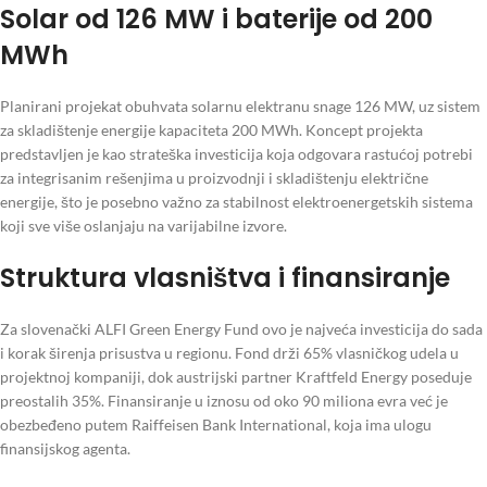
Solar od 126 MW i baterije od 200
MWh
Planirani projekat obuhvata solarnu elektranu snage 126 MW, uz sistem
za skladištenje energije kapaciteta 200 MWh. Koncept projekta
predstavljen je kao strateška investicija koja odgovara rastućoj potrebi
za integrisanim rešenjima u proizvodnji i skladištenju električne
energije, što je posebno važno za stabilnost elektroenergetskih sistema
koji sve više oslanjaju na varijabilne izvore.
Struktura vlasništva i finansiranje
Za slovenački ALFI Green Energy Fund ovo je najveća investicija do sada
i korak širenja prisustva u regionu. Fond drži 65% vlasničkog udela u
projektnoj kompaniji, dok austrijski partner Kraftfeld Energy poseduje
preostalih 35%. Finansiranje u iznosu od oko 90 miliona evra već je
obezbeđeno putem Raiffeisen Bank International, koja ima ulogu
finansijskog agenta.