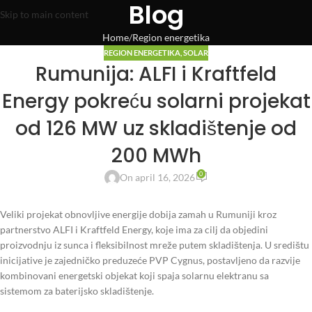
Blog
Skip to main content
Home
Region energetika
REGION ENERGETIKA
,
SOLAR
Rumunija: ALFI i Kraftfeld
Energy pokreću solarni projekat
od 126 MW uz skladištenje od
200 MWh
0
On april 16, 2026
Veliki projekat obnovljive energije dobija zamah u Rumuniji kroz
partnerstvo ALFI i Kraftfeld Energy, koje ima za cilj da objedini
proizvodnju iz sunca i fleksibilnost mreže putem skladištenja. U središtu
inicijative je zajedničko preduzeće PVP Cygnus, postavljeno da razvije
kombinovani energetski objekat koji spaja solarnu elektranu sa
sistemom za baterijsko skladištenje.