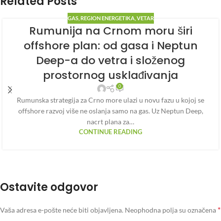
Related Posts
GAS
,
REGION ENERGETIKA
,
VETAR
Rumunija na Crnom moru širi
offshore plan: od gasa i Neptun
Deep-a do vetra i složenog
prostornog usklađivanja
0
Rumunska strategija za Crno more ulazi u novu fazu u kojoj se
offshore razvoj više ne oslanja samo na gas. Uz Neptun Deep,
nacrt plana za…
CONTINUE READING
Ostavite odgovor
*
Vaša adresa e-pošte neće biti objavljena.
Neophodna polja su označena