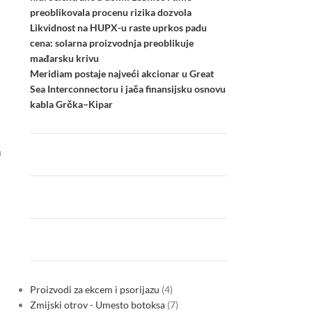
preoblikovala procenu rizika dozvola
Likvidnost na HUPX-u raste uprkos padu
cena: solarna proizvodnja preoblikuje
mađarsku krivu
Meridiam postaje najveći akcionar u Great
Sea Interconnectoru i jača finansijsku osnovu
kabla Grčka–Kipar
u
Proizvodi za ekcem i psorijazu
4
Zmijski otrov - Umesto botoksa
7