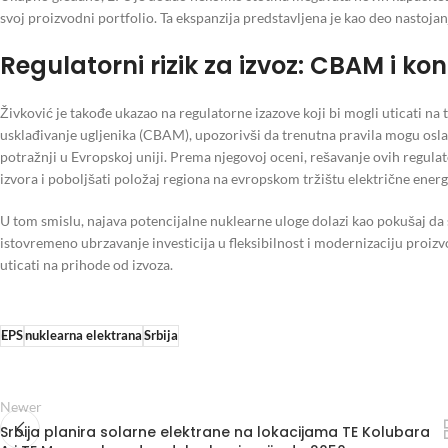
svoj proizvodni portfolio. Ta ekspanzija predstavljena je kao deo nastoja
Regulatorni rizik za izvoz: CBAM i k
Živković je takođe ukazao na regulatorne izazove koji bi mogli uticati n
usklađivanje ugljenika (CBAM), upozorivši da trenutna pravila mogu osla
potražnji u Evropskoj uniji. Prema njegovoj oceni, rešavanje ovih regulato
izvora i poboljšati položaj regiona na evropskom tržištu električne energi
U tom smislu, najava potencijalne nuklearne uloge dolazi kao pokušaj d
istovremeno ubrzavanje investicija u fleksibilnost i modernizaciju proiz
uticati na prihode od izvoza.
EPS
nuklearna elektrana
Srbija
Newer
Srbija planira solarne elektrane na lokacijama TE Kolubara