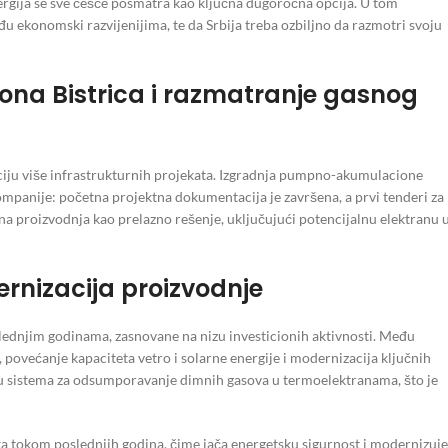
nergija se sve češće posmatra kao ključna dugoročna opcija. U tom
u ekonomski razvijenijima, te da Srbija treba ozbiljno da razmotri svoju
ona Bistrica i razmatranje gasnog
aciju više infrastrukturnih projekata. Izgradnja pumpno-akumulacione
kompanije: početna projektna dokumentacija je završena, a prvi tenderi za
na proizvodnja kao prelazno rešenje, uključujući potencijalnu elektranu 
ernizacija proizvodnje
oslednjim godinama, zasnovane na nizu investicionih aktivnosti. Među
povećanje kapaciteta vetro i solarne energije i modernizacija ključnih
ju sistema za odsumporavanje dimnih gasova u termoelektranama, što je
a tokom poslednjih godina, čime jača energetsku sigurnost i modernizuje