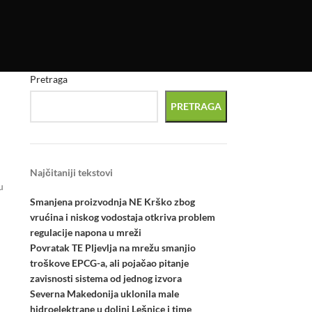
Pretraga
PRETRAGA
Najčitaniji tekstovi
u
Smanjena proizvodnja NE Krško zbog
vrućina i niskog vodostaja otkriva problem
regulacije napona u mreži
Povratak TE Pljevlja na mrežu smanjio
troškove EPCG-a, ali pojačao pitanje
zavisnosti sistema od jednog izvora
Severna Makedonija uklonila male
hidroelektrane u dolini Lešnice i time