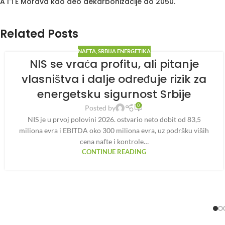
A i TE Morava kao deo dekarbonizacije do 2050.
Related Posts
NAFTA
,
SRBIJA ENERGETIKA
NIS se vraća profitu, ali pitanje
vlasništva i dalje određuje rizik za
energetsku sigurnost Srbije
0
Posted by
NIS je u prvoj polovini 2026. ostvario neto dobit od 83,5
miliona evra i EBITDA oko 300 miliona evra, uz podršku viših
cena nafte i kontrole…
CONTINUE READING