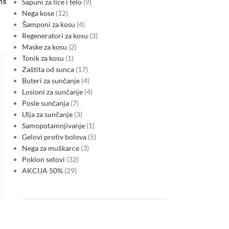
ns
Sapuni za lice i telo
9
Nega kose
12
Šamponi za kosu
4
Regeneratori za kosu
3
Maske za kosu
2
NAFTA
,
SRBIJA ENERGETIKA
Tonik za kosu
1
Srbija jača preradu u Rafineriji
Zaštita od sunca
17
Pančevo dok nizak vodostaj
Buteri za sunčanje
4
Losioni za sunčanje
4
Dunava otežava uvoz goriva
Posle sunčanja
7
0
Posted by
Ulja za sunčanje
3
Srbija očekuje stabilno snabdevanje gorivom tokom avgusta,
Samopotamnjivanje
1
ali izuzetno nizak vodostaj Dunava usporava rečne isporuke i
Gelovi protiv bolova
5
povećava troškove transporta. NIS odgovara podizanjem
Nega za muškarce
3
proizvodnje u Rafineriji Pančevo,…
Poklon setovi
32
CONTINUE READING
AKCIJA 50%
29