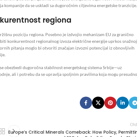
nja kompanije da se uskladi sa dugoročnim ciljevima energetske tranzicije.
onkurentnost regiona
a tržišnu poziciju regiona. Posebno je izdvojio mehanizam EU za granično
biti konkurentnost regionalnog izvoza električne energije uprkos snažnoj
rnih pitanja moglo bi otvoriti značajan izvozni potencijal iz obnovljivih
je.
a se obezbedi dugoročna stabilnost energetskog sistema Srbije—uz
vodnje, ali i potrebu da se upravlja spoljnim pravilima koja mogu presudn
Old
Europe’s Critical Minerals Comeback: How Policy, Permitti