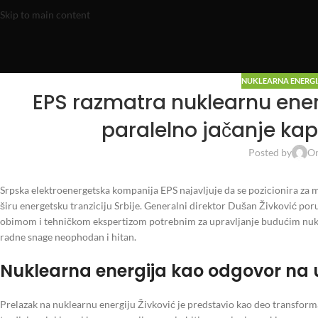
Skip to main content
NUKLEARNA ENERGI
EPS razmatra nuklearnu ener
paralelno jačanje kapa
Posted by
On
Srpska elektroenergetska kompanija EPS najavljuje da se pozicionira za m
širu energetsku tranziciju Srbije. Generalni direktor Dušan Živković por
obimom i tehničkom ekspertizom potrebnim za upravljanje budućim nuklea
radne snage neophodan i hitan.
Nuklearna energija kao odgovor na 
Prelazak na nuklearnu energiju Živković je predstavio kao deo transform