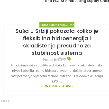
and ESG Are Rebuilding Supply Chai
HIDRO
,
SRBIJA ENERGETIKA
Suša u Srbiji pokazala koliko je
fleksibilna hidroenergija i
skladištenje presudno za
stabilnost sistema
0
Posted by
Produžena suša spustila je dotoke Dunava na rekordno niske
nivoe i oborila realnu hidroproizvodnju, dok je istovremeno
rast potrošnje opteretio termoelektrane. U takvom okruženju
EPS i…
CONTINUE READING