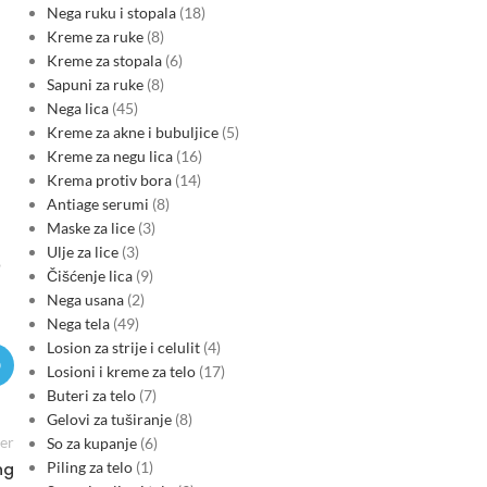
Nega ruku i stopala
18
Kreme za ruke
8
Kreme za stopala
6
Sapuni za ruke
8
Nega lica
45
Kreme za akne i bubuljice
5
Kreme za negu lica
16
Krema protiv bora
14
Antiage serumi
8
Maske za lice
3
Ulje za lice
3
o
Čišćenje lica
9
Nega usana
2
Nega tela
49
Losion za strije i celulit
4
Losioni i kreme za telo
17
Buteri za telo
7
Gelovi za tuširanje
8
er
So za kupanje
6
Piling za telo
1
ng