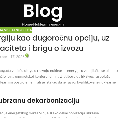
Blog
Home
Nuklearna energija
JA
,
SRBIJA ENERGETIKA
giju kao dugoročnu opciju, uz
citeta i brigu o izvozu
0
 april 17, 2026
oguću vodeću ulogu u razvoju nuklearne energije u zemlji, što se uklapa 
učio je na energetskoj konferenciji na Zlatiboru da EPS već raspolaže
rnim postrojenjem, ali je istakao da je razvoj kvalifikovane nuklearne
ubrzanu dekarbonizaciju
acije energetskog miksa Srbije. Kako dekarbonizacija ubrzava,