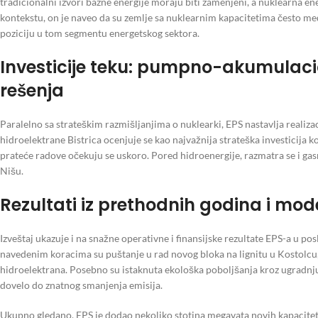
tradicionalni izvori bazne energije moraju biti zamenjeni, a nuklearna e
kontekstu, on je naveo da su zemlje sa nuklearnim kapacitetima često međ
poziciju u tom segmentu energetskog sektora.
Investicije teku: pumpno-akumulaci
rešenja
Paralelno sa strateškim razmišljanjima o nuklearki, EPS nastavlja realiz
hidroelektrane Bistrica ocenjuje se kao najvažnija strateška investicija 
prateće radove očekuju se uskoro. Pored hidroenergije, razmatra se i gas
Nišu.
Rezultati iz prethodnih godina i mod
Izveštaj ukazuje i na snažne operativne i finansijske rezultate EPS-a u p
navedenim koracima su puštanje u rad novog bloka na lignitu u Kostolcu, 
hidroelektrana. Posebno su istaknuta ekološka poboljšanja kroz ugradn
dovelo do znatnog smanjenja emisija.
Ukupno gledano, EPS je dodao nekoliko stotina megavata novih kapacitet