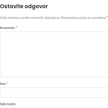
Ostavite odgovor
*
Vaša adresa e-pošte neće biti objavljena.
Neophodna polja su označena
*
Komentar
*
Ime
Veb mesto