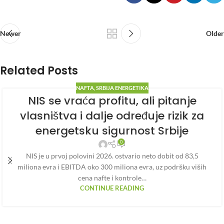
Newer
Older
Related Posts
NAFTA
,
SRBIJA ENERGETIKA
NIS se vraća profitu, ali pitanje
vlasništva i dalje određuje rizik za
energetsku sigurnost Srbije
0
NIS je u prvoj polovini 2026. ostvario neto dobit od 83,5
miliona evra i EBITDA oko 300 miliona evra, uz podršku viših
cena nafte i kontrole…
CONTINUE READING