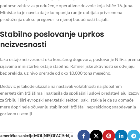
podnese zahtev za produženje operativne dozvole koja ističe 16. juna.
Ministarka je navela da je kompanija ranije dobijala privremena
produženja dok su pregovori o njenoj budućnosti trajali.
Stabilno poslovanje uprkos
neizvesnosti
Iako ostaje neizvesnost oko konačnog dogovora, poslovanje NIS-a, prema
izjavama ministarke, ostaje stabilno. Rafinerijske aktivnosti se odvijaju
bez prekida, uz nivo prerade od oko 10.000 tona mesečno.
Đedović je takođe ukazala na nastavak volatilnosti na globalnim
energetskim tržištima i naglasila da spoljašnji uslovi predstavljaju izazov
za Srbiju i širi evropski energetski sektor. Ipak, istakla je da su domaće
mere doprinele očuvanju stabilnosti tržišta i neprekidnog snabdevanja
gorivom u zemlji.
američke sankcije
MOL
NIS
OFAC
Srbija