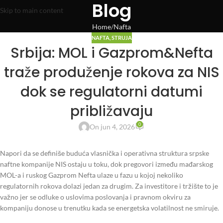
Blog
Skip to main content
Home
Nafta
NAFTA
,
STRUJA
Srbija: MOL i Gazprom&Nefta
traže produženje rokova za NIS
dok se regulatorni datumi
približavaju
0
On jun 4, 2026
Napori da se definiše buduća vlasnička i operativna struktura srpske
naftne kompanije NIS ostaju u toku, dok pregovori između mađarskog
MOL-a i ruskog Gazprom Nefta ulaze u fazu u kojoj nekoliko
regulatornih rokova dolazi jedan za drugim. Za investitore i tržište to je
važno jer se odluke o uslovima poslovanja i pravnom okviru za
kompaniju donose u trenutku kada se energetska volatilnost ne smiruje.