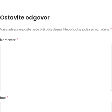
Ostavite odgovor
*
Vaša adresa e-pošte neće biti objavljena.
Neophodna polja su označena
*
Komentar
*
Ime