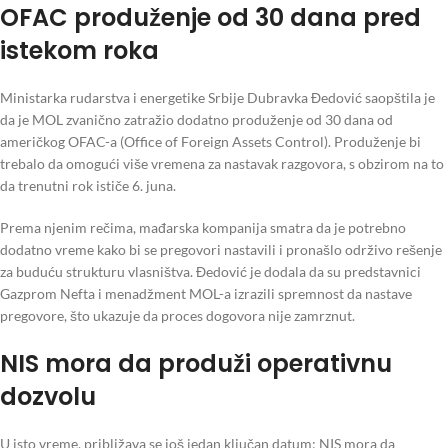
OFAC produženje od 30 dana pred
istekom roka
Ministarka rudarstva i energetike Srbije Dubravka Đedović saopštila je
da je MOL zvanično zatražio dodatno produženje od 30 dana od
američkog OFAC-a (Office of Foreign Assets Control). Produženje bi
trebalo da omogući više vremena za nastavak razgovora, s obzirom na to
da trenutni rok ističe 6. juna.
Prema njenim rečima, mađarska kompanija smatra da je potrebno
dodatno vreme kako bi se pregovori nastavili i pronašlo održivo rešenje
za buduću strukturu vlasništva. Đedović je dodala da su predstavnici
Gazprom Nefta i menadžment MOL-a izrazili spremnost da nastave
pregovore, što ukazuje da proces dogovora nije zamrznut.
NIS mora da produži operativnu
dozvolu
U isto vreme, približava se još jedan ključan datum: NIS mora da