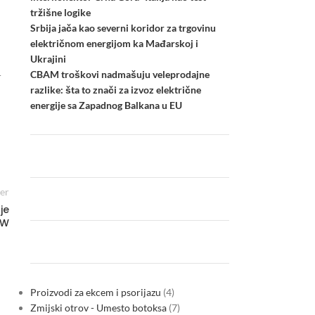
tržišne logike
Srbija jača kao severni koridor za trgovinu
električnom energijom ka Mađarskoj i
Ukrajini
CBAM troškovi nadmašuju veleprodajne
r
razlike: šta to znači za izvoz električne
energije sa Zapadnog Balkana u EU
er
je
MW
Proizvodi za ekcem i psorijazu
4
Zmijski otrov - Umesto botoksa
7