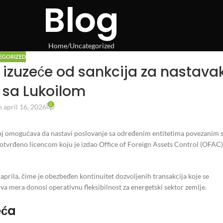
Blog
Home
Uncategorized
EGORIZED
izuzeće od sankcija za nastava
 sa Lukoilom
0
 april 16, 2026
joj omogućava da nastavi poslovanje sa određenim entitetima povezanim 
potvrđeno licencom koju je izdao Office of Foreign Assets Control (OFAC)
prila, čime je obezbeđen kontinuitet dozvoljenih transakcija koje se
va mera donosi operativnu fleksibilnost za energetski sektor zemlje.
eća