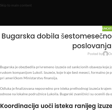
Skip to main content
UNCAT
Bugarska dobila šestomesečno 
poslovanja
Posted by
On
Bugarska je obezbedila privremeno izuzeće od sankcionih obaveza koje 
ruskom kompanijom Lukoil. Izuzeće, koje traje šest meseci, formalno je 
pri američkom Ministarstvu finansija.
Odluka je finalizovana neposredno pre isteka prethodnog izuzeća krajem a
odnose na lokalne podružnice Lukoila. Bugarski zvaničnici su ocenili da o
Koordinacija uoči isteka ranijeg izuz