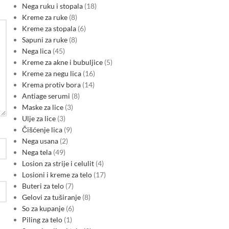
Nega ruku i stopala
18
Kreme za ruke
8
Kreme za stopala
6
Sapuni za ruke
8
Nega lica
45
Kreme za akne i bubuljice
5
Kreme za negu lica
16
Krema protiv bora
14
Antiage serumi
8
Maske za lice
3
Ulje za lice
3
Čišćenje lica
9
Nega usana
2
Nega tela
49
Losion za strije i celulit
4
Losioni i kreme za telo
17
Buteri za telo
7
Gelovi za tuširanje
8
So za kupanje
6
Piling za telo
1