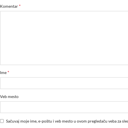
*
Komentar
*
Ime
Veb mesto
Sačuvaj moje ime, e-poštu i veb mesto u ovom pregledaču veba za sl