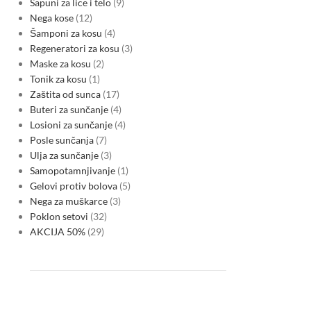
Sapuni za lice i telo
9
Nega kose
12
Šamponi za kosu
4
Regeneratori za kosu
3
Maske za kosu
2
Tonik za kosu
1
Zaštita od sunca
17
Buteri za sunčanje
4
Losioni za sunčanje
4
Posle sunčanja
7
Ulja za sunčanje
3
Samopotamnjivanje
1
Gelovi protiv bolova
5
Nega za muškarce
3
Poklon setovi
32
AKCIJA 50%
29