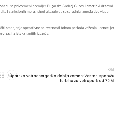
ada su se privremeni premijer Bugarske Andrej Gurov i američki državni
itike i sankcionih mera. Ishod ukazuje da se saradnja između dve vlade
čiti smanjenje operativne neizvesnosti tokom perioda važenja licence, je
izaći iz isteka ranijih izuzeća.
Old
Bugarska vetroenergetika dobija zamah: Vestas isporuču
turbine za vetropark od 70 