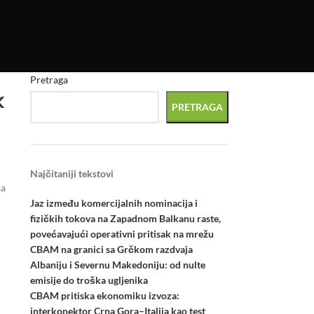
Pretraga
k
PRETRAGA
Najčitaniji tekstovi
sa
Jaz između komercijalnih nominacija i
fizičkih tokova na Zapadnom Balkanu raste,
povećavajući operativni pritisak na mrežu
CBAM na granici sa Grčkom razdvaja
Albaniju i Severnu Makedoniju: od nulte
emisije do troška ugljenika
CBAM pritiska ekonomiku izvoza:
interkonektor Crna Gora–Italija kao test