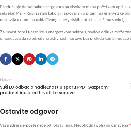
Produženje dolazi nakon razgovora na visokom nivou početkom aprila, k
sekretar Mark Rubi sastali kako bi razgovarali o pitanjima energetske pol
nastavlja u domenu usklađivanja energetskih potreba i režima sankcija.
Za investitore i učesnike u energetskom sektoru, ovakva odluka može zna
omogućava da se određene aktivnosti nastave bez prekida koji bi mogao pro
Newer
Sud EU odbacio nadležnost u sporu PPD–Gazprom;
predmet ide pred hrvatske sudove
Ostavite odgovor
*
Vaša adresa e-pošte neće biti objavljena.
Neophodna polja su označena