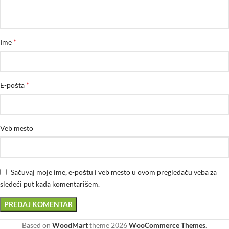
*
Ime
*
E-pošta
Veb mesto
Sačuvaj moje ime, e-poštu i veb mesto u ovom pregledaču veba za
sledeći put kada komentarišem.
Based on
WoodMart
theme
2026
WooCommerce Themes
.