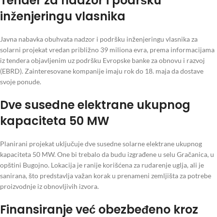
Tender za nadzor i podršku
inženjeringu vlasnika
Javna nabavka obuhvata nadzor i podršku inženjeringu vlasnika za
solarni projekat vredan približno 39 miliona evra, prema informacijama
iz tendera objavljenim uz podršku Evropske banke za obnovu i razvoj
(EBRD). Zainteresovane kompanije imaju rok do 18. maja da dostave
svoje ponude.
Dve susedne elektrane ukupnog
kapaciteta 50 MW
Planirani projekat uključuje dve susedne solarne elektrane ukupnog
kapaciteta 50 MW. One bi trebalo da budu izgrađene u selu Gračanica, u
opštini Bugojno. Lokacija je ranije korišćena za rudarenje uglja, ali je
sanirana, što predstavlja važan korak u prenameni zemljišta za potrebe
proizvodnje iz obnovljivih izvora.
Finansiranje već obezbeđeno kroz