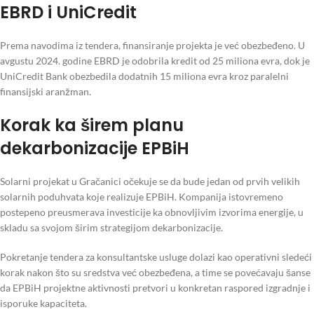
EBRD i UniCredit
Prema navodima iz tendera, finansiranje projekta je već obezbeđeno. U
avgustu 2024. godine EBRD je odobrila kredit od 25 miliona evra, dok je
UniCredit Bank obezbedila dodatnih 15 miliona evra kroz paralelni
finansijski aranžman.
Korak ka širem planu
dekarbonizacije EPBiH
Solarni projekat u Gračanici očekuje se da bude jedan od prvih velikih
solarnih poduhvata koje realizuje EPBiH. Kompanija istovremeno
postepeno preusmerava investicije ka obnovljivim izvorima energije, u
skladu sa svojom širim strategijom dekarbonizacije.
Pokretanje tendera za konsultantske usluge dolazi kao operativni sledeći
korak nakon što su sredstva već obezbeđena, a time se povećavaju šanse
da EPBiH projektne aktivnosti pretvori u konkretan raspored izgradnje i
isporuke kapaciteta.