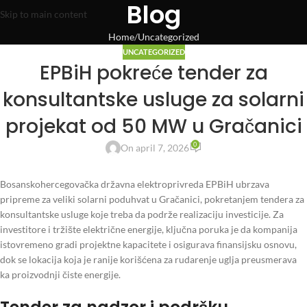
Blog
Skip to main content
Home
Uncategorized
UNCATEGORIZED
EPBiH pokreće tender za
konsultantske usluge za solarni
projekat od 50 MW u Gračanici
0
On april 7, 2026
Bosanskohercegovačka državna elektroprivreda EPBiH ubrzava
pripreme za veliki solarni poduhvat u Gračanici, pokretanjem tendera za
konsultantske usluge koje treba da podrže realizaciju investicije. Za
investitore i tržište električne energije, ključna poruka je da kompanija
istovremeno gradi projektne kapacitete i osigurava finansijsku osnovu,
dok se lokacija koja je ranije korišćena za rudarenje uglja preusmerava
ka proizvodnji čiste energije.