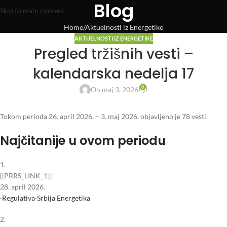
Blog
Skip to main content
Home
Aktuelnosti iz Energetike
AKTUELNOSTI IZ ENERGETIKE
Pregled tržišnih vesti –
kalendarska nedelja 17
0
On maj 3, 2026
Tokom perioda 26. april 2026. – 3. maj 2026. objavljeno je 78 vesti.
Najčitanije u ovom periodu
1.
[[PRRS_LINK_1]]
28. april 2026.
·
Regulativa
·
Srbija Energetika
2.