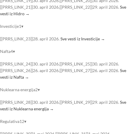
[[PRRS_LINK_19]]30. april 2026.[[PRRS_LINK_20]]30. april 2026.
[[PRRS_LINK_21]]30. april 2026.[[PRRS_LINK_22]]29. april 2026.
Sve
vesti iz Hidro →
Investicije1▾
[[PRRS_LINK_23]]28. april 2026.
Sve vesti iz Investicije →
Nafta4▾
[[PRRS_LINK_24]]30. april 2026.[[PRRS_LINK_25]]30. april 2026.
[[PRRS_LINK_26]]26. april 2026.[[PRRS_LINK_27]]26. april 2026.
Sve
vesti iz Nafta →
Nuklearna energija2▾
[[PRRS_LINK_28]]30. april 2026.[[PRRS_LINK_29]]29. april 2026.
Sve
vesti iz Nuklearna energija →
Regulativa12▾
[[PRRS_LINK_30]]1. maj 2026.[[PRRS_LINK_31]]1. maj 2026.