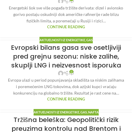
Energetski šok sve više pogađa tržište derivata: dizel i avionsko
gorivo postaju oskudniji dok američke rafinerije rade blizu
fizičkih limita, a poremećaji u Rusiji i rizici…
CONTINUE READING
AKTUELNOSTI IZ ENERGETIKE
,
GAS
Evropski bilans gasa sve osetljiviji
pred grejnu sezonu: niske zalihe,
skuplji LNG i neizvesnost isporuka
0
Evropa ulazi u period popunjavanja skladišta sa niskim zalihama
i poremećenim LNG tokovima, dok azijski kupci vraćaju
konkurenciju na globalno tržište. Rezultat je rast cene na…
CONTINUE READING
AKTUELNOSTI IZ ENERGETIKE
,
GAS
,
NAFTA
Tržišna beleška: Geopolitički rizik
preuzima kontrolu nad Brentom i