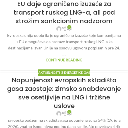
EU daje ograničeno izuzeće za
transport ruskog LNG-a, ali pod
strožim sankcionim nadzorom
0
Evropska unija odobrila je ograničeno izuzeće koje kompanijama
iz EU omogućava da nastave transport ruskog LNG-a ka
destinacijama izvan Unije na osnovu ugovora potpisanih pre 24.
…
CONTINUE READING
AKTUELNOSTI IZ ENERGETIKE
,
GAS
Napunjenost evropskih skladišta
gasa zaostaje: zimsko snabdevanje
sve osetljivije na LNG i tržišne
uslove
0
Evropska podzemna skladišta gasa popunjena su sa 54% (19. jula
2026), znatno ispod nivoa godinu dana ranije, što povećava rizik