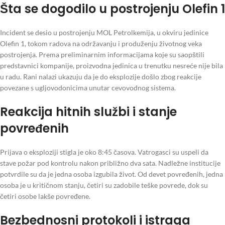
Šta se dogodilo u postrojenju Olefin 1
Incident se desio u postrojenju MOL Petrolkemija, u okviru jedinice
Olefin 1, tokom radova na održavanju i produženju životnog veka
postrojenja. Prema preliminarnim informacijama koje su saopštili
predstavnici kompanije, proizvodna jedinica u trenutku nesreće nije bila
u radu. Rani nalazi ukazuju da je do eksplozije došlo zbog reakcije
povezane s ugljovodonicima unutar cevovodnog sistema.
Reakcija hitnih službi i stanje
povređenih
Prijava o eksploziji stigla je oko 8:45 časova. Vatrogasci su uspeli da
stave požar pod kontrolu nakon približno dva sata. Nadležne institucije
potvrdile su da je jedna osoba izgubila život. Od devet povređenih, jedna
osoba je u kritičnom stanju, četiri su zadobile teške povrede, dok su
četiri osobe lakše povređene.
Bezbednosni protokoli i istraga