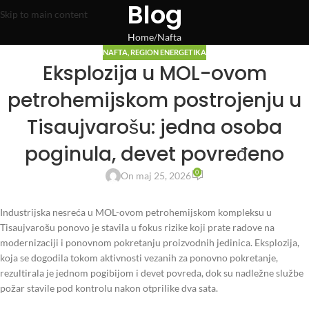
Blog
Skip to main content
Home
Nafta
NAFTA
,
REGION ENERGETIKA
Eksplozija u MOL-ovom
petrohemijskom postrojenju u
Tisaujvarošu: jedna osoba
poginula, devet povređeno
0
On maj 25, 2026
Industrijska nesreća u MOL-ovom petrohemijskom kompleksu u
Tisaujvarošu ponovo je stavila u fokus rizike koji prate radove na
modernizaciji i ponovnom pokretanju proizvodnih jedinica. Eksplozija,
koja se dogodila tokom aktivnosti vezanih za ponovno pokretanje,
rezultirala je jednom pogibijom i devet povreda, dok su nadležne službe
požar stavile pod kontrolu nakon otprilike dva sata.