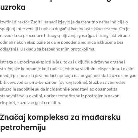
uzroka
Izvršni direktor Zsolt Hernadi izjavio je da trenutno nema indicija o
spoljnoj intervenciji i opisao događaj kao industrijsku nesreću. On je
naveo da su procedure hitnog spaljivanja gasa (gas flaring) aktivirane
odmah nakon eksplozije te da je pogođena jedinica isključena bez
odlaganja, u skladu sa bezbednosnim protokolima.
Istraga o uzrocima eksplozije je u toku i uključuje državne organe i
stručnjake kompanije koji rade zajedno sa vladinim ekspertima. Lokalni
mediji prenose da prvi podaci upućuju na mogućnost da bi uzrok mogao
biti cevovod sa piro-benzinom (pyro-gasoline). Službe za vanredne
situacije saopštile su da incident nije predstavljao opasnost za
stanovništvo u okolini, uprkos tome što se iz postrojenja nakon
eksplozije uzdizao gust crni dim.
Značaj kompleksa za mađarsku
petrohemiju