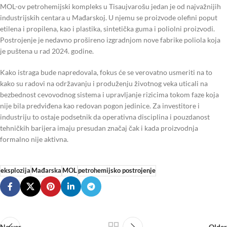
MOL-ov petrohemijski kompleks u Tisaujvarošu jedan je od najvažnijih
industrijskih centara u Mađarskoj. U njemu se proizvode olefini poput
etilena i propilena, kao i plastika, sintetička guma i poliolni proizvodi.
Postrojenje je nedavno prošireno izgradnjom nove fabrike poliola koja
je puštena u rad 2024. godine.
Kako istraga bude napredovala, fokus će se verovatno usmeriti na to
kako su radovi na održavanju i produženju životnog veka uticali na
bezbednost cevovodnog sistema i upravljanje rizicima tokom faze koja
nije bila predviđena kao redovan pogon jedinice. Za investitore i
industriju to ostaje podsetnik da operativna disciplina i pouzdanost
tehničkih barijera imaju presudan značaj čak i kada proizvodnja
formalno nije aktivna.
eksplozija
Mađarska
MOL
petrohemijsko postrojenje
Newer
Older