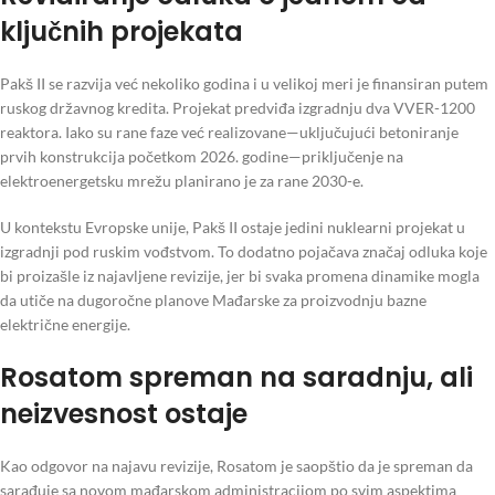
ključnih projekata
Pakš II se razvija već nekoliko godina i u velikoj meri je finansiran putem
ruskog državnog kredita. Projekat predviđa izgradnju dva VVER-1200
reaktora. Iako su rane faze već realizovane—uključujući betoniranje
prvih konstrukcija početkom 2026. godine—priključenje na
elektroenergetsku mrežu planirano je za rane 2030-e.
U kontekstu Evropske unije, Pakš II ostaje jedini nuklearni projekat u
izgradnji pod ruskim vođstvom. To dodatno pojačava značaj odluka koje
bi proizašle iz najavljene revizije, jer bi svaka promena dinamike mogla
da utiče na dugoročne planove Mađarske za proizvodnju bazne
električne energije.
Rosatom spreman na saradnju, ali
neizvesnost ostaje
Kao odgovor na najavu revizije, Rosatom je saopštio da je spreman da
sarađuje sa novom mađarskom administracijom po svim aspektima