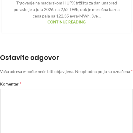
Trgovanje na mađarskom HUPX tržištu za dan unapred
poraslo je u julu 2026. na 2,52 TWh, dok je mesečna bazna
cena pala na 122,35 evra/MWh. Sve…
CONTINUE READING
Ostavite odgovor
*
Vaša adresa e-pošte neće biti objavljena.
Neophodna polja su označena
*
Komentar