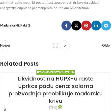
administracije mogli bi postati test sposobnosti države da uskladi
energetske ciljeve sa promenjenim političkim prioritetima.
Mađarska
NE Pakš 2
Newer
Older
Related Posts
REGION ENERGETIKA
,
STRUJA
Likvidnost na HUPX-u raste
uprkos padu cena: solarna
proizvodnja preoblikuje mađarsku
krivu
0