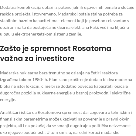
Dodatna komplikacija dolazi iz potencijalnih ugovornih penala u slučaju
raskida projekta. Istovremeno, Mađarskoj ostaje stalna potreba za
stabilnim baznim kapacitetima—element koji je posebno relevantan s
obzirom na to da postojeća nuklearna elektrana Pakš već ima ključnu
ulogu u elektroenergetskom sistemu zemlje.
Zašto je spremnost Rosatoma
važna za investitore
Mađarska nuklearna baza trenutno se oslanja na četiri reaktora
izgrađena tokom 1980-ih. Planirano proširenje dodalo bi dva moderna
bloka na istoj lokaciji, čime bi se dodatno povećao kapacitet i ojačala
dugoročna pozicija nuklearne energije u baznoj proizvodnji električne
energije.
Analitičari ističu da Rosatomova spremnost da razgovara o tehničkim i
finansijskim parametrima može ukazivati na poverenje u pravni okvir
projekta, ali i na pokušaj da se smanji dugotrajna politička neizvesnost
oko njegove budućnosti. U tom smislu, naredni koraci mađarske