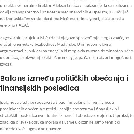
projekta. Generalni direktor Aleksej Lihačov naglasio je da se realizacija
odvija transparentno i uz učešće međunarodnih eksperata, uključujući
nadzor usklađen sa standardima Međunarodne agencije za atomsku
energiju (IAEA).
Zagovornici projekta ističu da bi njegovo sprovođenje moglo značajno
ojačati energetsku bezbednost Mađarske. U njihovom okviru
argumentacije, nuklearna energija bi mogla da zauzme dominantan udeo
u domaćoj proizvodnji električne energije, pa čak i da otvori mogućnost
izvoza.
Balans između političkih obećanja i
finansijskih posledica
Ipak, nova vlada se suočava sa složenim balansiranjem između
predizbornih obećanja o reviziji ranijih sporazuma i finansijskih i
strateških posledica eventualne izmene ili obustave projekta. U praksi, to
znači da bi svaka odluka morala da uzme u obzir ne samo tehnički
napredak već i ugovorne obaveze.