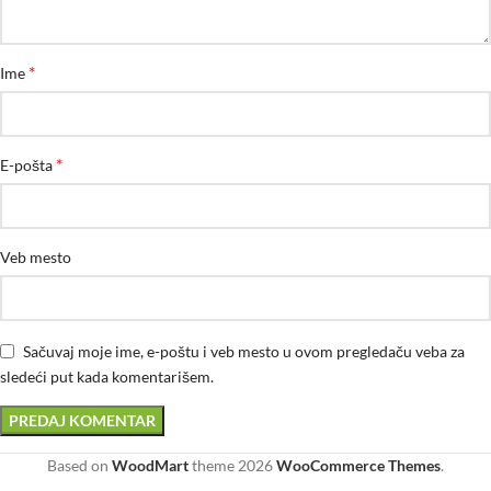
*
Ime
*
E-pošta
Veb mesto
Sačuvaj moje ime, e-poštu i veb mesto u ovom pregledaču veba za
sledeći put kada komentarišem.
Based on
WoodMart
theme
2026
WooCommerce Themes
.