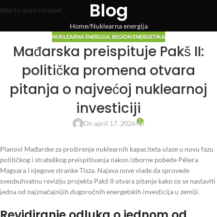
Blog
Skip to main content
Home
Nuklearna energija
NUKLEARNA ENERGIJA
,
REGION ENERGETIKA
Mađarska preispituje Pakš II:
politička promena otvara
pitanja o najvećoj nuklearnoj
investiciji
0
On april 17, 2026
Planovi Mađarske za proširenje nuklearnih kapaciteta ulaze u novu fazu
političkog i strateškog preispitivanja nakon izborne pobede Pétera
Magyara i njegove stranke Tisza. Najava nove vlade da sprovede
sveobuhvatnu reviziju projekta Pakš II otvara pitanje kako će se nastaviti
jedna od najznačajnijih dugoročnih energetskih investicija u zemlji.
Revidiranje odluka o jednom od