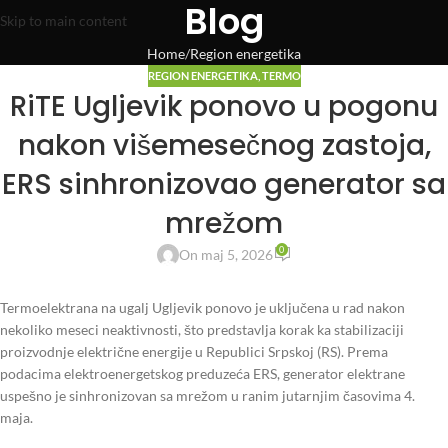
Blog
Skip to main content
Home
Region energetika
REGION ENERGETIKA
,
TERMO
RiTE Ugljevik ponovo u pogonu
nakon višemesečnog zastoja,
ERS sinhronizovao generator sa
mrežom
0
On maj 5, 2026
Termoelektrana na ugalj Ugljevik ponovo je uključena u rad nakon
nekoliko meseci neaktivnosti, što predstavlja korak ka stabilizaciji
proizvodnje električne energije u Republici Srpskoj (RS). Prema
podacima elektroenergetskog preduzeća ERS, generator elektrane
uspešno je sinhronizovan sa mrežom u ranim jutarnjim časovima 4.
maja.