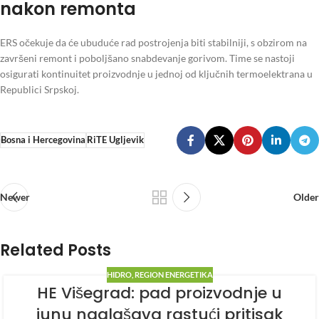
nakon remonta
ERS očekuje da će ubuduće rad postrojenja biti stabilniji, s obzirom na
završeni remont i poboljšano snabdevanje gorivom. Time se nastoji
osigurati kontinuitet proizvodnje u jednoj od ključnih termoelektrana u
Republici Srpskoj.
Bosna i Hercegovina
RiTE Ugljevik
Newer
Older
Related Posts
HIDRO
,
REGION ENERGETIKA
HE Višegrad: pad proizvodnje u
junu naglašava rastući pritisak