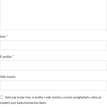
*
Ime
*
E-pošta
Veb mesto
Sačuvaj moje ime, e-poštu i veb mesto u ovom pregledaču veba za
sledeći put kada komentarišem.