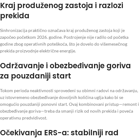
Kraj produženog zastoja i razlozi
prekida
Sinhronizacija praktično označava kraj produženog zastoja koji je
započeo početkom 2026. godine. Postrojenje nije radilo od početka
godine zbog operativnih poteškoća, što je dovelo do višemesečnog
prekida proizvodnje električne energije.
Održavanje i obezbeđivanje goriva
za pouzdaniji start
Tokom perioda neaktivnosti sprovedeni su obimni radovi na održavanju,
uz istovremeno obezbeđivanje dovoljnih količina uglja kako bi se
omogućio pouzdaniji ponovni start. Ovaj kombinovani pristup—remont i
obezbeđivanje goriva—treba da smanji rizik od novih prekida i poveća
operativnu predvidivost.
Očekivanja ERS-a: stabilniji rad