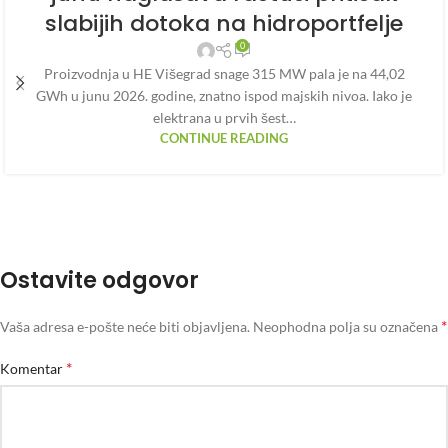
slabijih dotoka na hidroportfelje
0
Proizvodnja u HE Višegrad snage 315 MW pala je na 44,02
GWh u junu 2026. godine, znatno ispod majskih nivoa. Iako je
elektrana u prvih šest…
CONTINUE READING
Ostavite odgovor
*
Vaša adresa e-pošte neće biti objavljena.
Neophodna polja su označena
*
Komentar