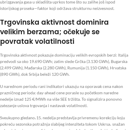
ubrizgavanja gasa u skladišta uprkos tome što su zalihe još ispod
istorijskog proseka—faktor koji održava strukturnu neizvesnost.
Trgovinska aktivnost dominira
velikim berzama; očekuje se
povratak volatilnosti
Trgovinska aktivnost pokazuje dominaciju velikih evropskih berzi: Italija
predvodi sa oko 19.690 GWh; zatim slede Grčka (3.130 GWh), Bugarska
(2.499 GWh), Mađarska (2.280 GWh), Rumunija (1.150 GWh), Hrvatska
(890 GWh), dok Srbija beleži 120 GWh.
U narednom periodu rani indikatori ukazuju na oporavak cena nakon
prazničnog perioda: day-ahead cene porasle su početkom naredne
nedelje iznad 125 €/MWh na više SEE tržišta. To signalizira ponovno
zatezanje uslova trgovanja i nastavak volatilnosti.
Sveukupno gledano،15. nedelja predstavlja privremenu korekciju koju
pokreću sezonska potražnja slabijeg intenziteta tokom Uskrsa، snažan