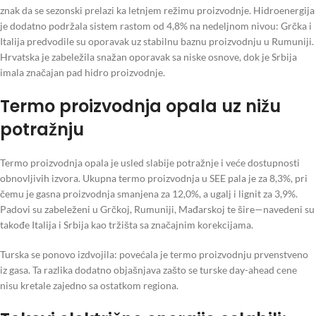
znak da se sezonski prelazi ka letnjem režimu proizvodnje. Hidroenergija
je dodatno podržala sistem rastom od 4,8% na nedeljnom nivou: Grčka i
Italija predvodile su oporavak uz stabilnu baznu proizvodnju u Rumuniji.
Hrvatska je zabeležila snažan oporavak sa niske osnove, dok je Srbija
imala značajan pad hidro proizvodnje.
Termo proizvodnja opala uz nižu
potražnju
Termo proizvodnja opala je usled slabije potražnje i veće dostupnosti
obnovljivih izvora. Ukupna termo proizvodnja u SEE pala je za 8,3%, pri
čemu je gasna proizvodnja smanjena za 12,0%, a ugalj i lignit za 3,9%.
Padovi su zabeleženi u Grčkoj, Rumuniji, Mađarskoj te šire—navedeni su
takođe Italija i Srbija kao tržišta sa značajnim korekcijama.
Turska se ponovo izdvojila: povećala je termo proizvodnju prvenstveno
iz gasa. Ta razlika dodatno objašnjava zašto se turske day-ahead cene
nisu kretale zajedno sa ostatkom regiona.