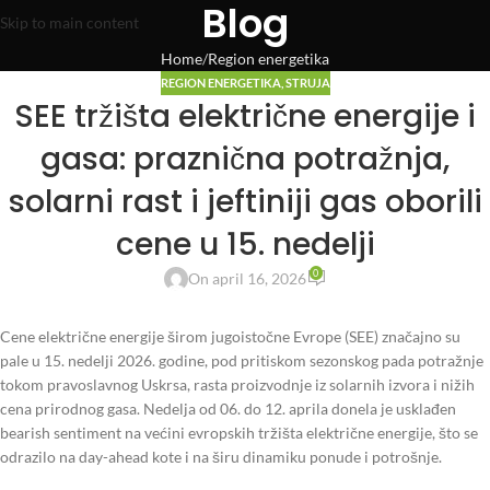
Blog
Skip to main content
Home
Region energetika
REGION ENERGETIKA
,
STRUJA
SEE tržišta električne energije i
gasa: praznična potražnja,
solarni rast i jeftiniji gas oborili
cene u 15. nedelji
0
On april 16, 2026
Cene električne energije širom jugoistočne Evrope (SEE) značajno su
pale u 15. nedelji 2026. godine, pod pritiskom sezonskog pada potražnje
tokom pravoslavnog Uskrsa, rasta proizvodnje iz solarnih izvora i nižih
cena prirodnog gasa. Nedelja od 06. do 12. aprila donela je usklađen
bearish sentiment na većini evropskih tržišta električne energije, što se
odrazilo na day-ahead kote i na širu dinamiku ponude i potrošnje.