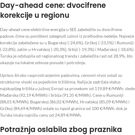
Day-ahead cene: dvocifrene
korekcije u regionu
Day-ahead cene električne energije u SEE zabeležile su dvocifrene
padove, čime su poništeni zategnuti uslovi iz prethodne nedelje. Najveće
korekcije zabeležene su u Bugarskoj (-24,6%), Grčkoj (-23,5%) i Rumuniji
(-22,8%), zatim u Hrvatskoj (-20,3%), Srbiji (-19,3%) i Mađarskoj (-18,6%).
Turska je odstupila od regionalnog trenda i zabeležila rast od 28,9%, što
ukazuje na lokalne odnose ponude i potrošnje.
Uprkos široko rasprostranjenim padovima, cenovni nivoi ostali su
strukturno visoki na pojedinim tržištima. Italija je zadržala status
najskupljeg tržišta u južnoj Evropi sa prosekom od 119,89 €/MWh; slede
Mađarska (92,19 €/MWh) i Srbija (91,35 €/MWh). Cene u Rumuniji
(88,01 €/MWh), Bugarskoj (86,02 €/MWh), Hrvatskoj (85,09 €/MWh) i
Grčkoj (84,69 €/MWh) ostale su ispod granice od 100 €/MWh, dok je
Turska imala najnižu cenu od 24,89 €/MWh.
Potražnja oslabila zbog praznika