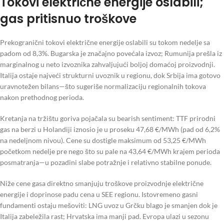
Tokovi električne energije oslabili;
gas pritisnuo troškove
Prekogranični tokovi električne energije oslabili su tokom nedelje sa
padom od 8,3%. Bugarska je značajno povećala izvoz; Rumunija prešla iz
marginalnog u neto izvoznika zahvaljujući boljoj domaćoj proizvodnji.
Italija ostaje najveći strukturni uvoznik u regionu, dok Srbija ima gotovo
uravnotežen bilans—što sugeriše normalizaciju regionalnih tokova
nakon prethodnog perioda.
Kretanja na tržištu goriva pojačala su bearish sentiment: TTF prirodni
gas na berzi u Holandiji iznosio je u proseku 47,68 €/MWh (pad od 6,2%
na nedeljnom nivou). Cene su dostigle maksimum od 53,25 €/MWh
početkom nedelje pre nego što su pale na 43,64 €/MWh krajem perioda
posmatranja—u pozadini slabe potražnje i relativno stabilne ponude.
Niže cene gasa direktno smanjuju troškove proizvodnje električne
energije i doprinose padu cena u SEE regionu. Istovremeno gasni
fundamenti ostaju mešoviti: LNG uvoz u Grčku blago je smanjen dok je
Italija zabeležila rast; Hrvatska ima manji pad. Evropa ulazi u sezonu