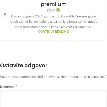
premijum
0
Dana 7. avgusta 2026. godine, tržište električne energije u
jugoistočnoj Evropi ušlo je u period izražene razlike između
nižih prosečnih dnevnih cena i sve većeg oslanjanja…
CONTINUE READING
Ostavite odgovor
*
Vaša adresa e-pošte neće biti objavljena.
Neophodna polja su označena
*
Komentar