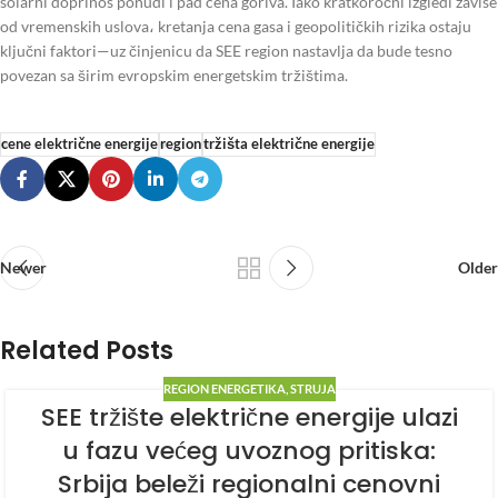
solarni doprinos ponudi i pad cena goriva. Iako kratkoročni izgledi zavise
od vremenskih uslova، kretanja cena gasa i geopolitičkih rizika ostaju
ključni faktori—uz činjenicu da SEE region nastavlja da bude tesno
povezan sa širim evropskim energetskim tržištima.
cene električne energije
region
tržišta električne energije
Newer
Older
Related Posts
REGION ENERGETIKA
,
STRUJA
SEE tržište električne energije ulazi
u fazu većeg uvoznog pritiska:
Srbija beleži regionalni cenovni