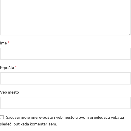
*
Ime
*
E-pošta
Veb mesto
Sačuvaj moje ime, e-poštu i veb mesto u ovom pregledaču veba za
sledeći put kada komentarišem.