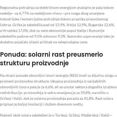
Regionalna potražnja za električnom energijom značajno je pala tokom
nedelje—za 6,77% na nedeljnom nivou—pre svega zbog smanjene
industrijske i komercijalne potrošnje tokom praznika pravoslavnog
Uskrsa. Grčka je zabeležila pad od 13,9%, Srbija 12,9%, Bugarska 12,6%,
a Hrvatska 17,0%, dok su veće ekonomije poput Italije i Rumunije
zabeležile padove od 9,5% odnosno 9,3%. Sezonsko usporavanje tako je
dodatno pojačalo silazni pritisak na veleprodajne cene.
Ponuda: solarni rast preusmerio
strukturu proizvodnje
Na strani ponude obnovljivi izvori energije (RES) imali su ključnu ulogu u
promeni proizvodne strukture. Ukupna proizvodnja iz varijabilnih
obnovljivih izvora pala je za 6,6%, ali se unutar sektora dogodila izražena
redistribucija: proizvodnja iz vetra smanjena je za 39,8%, naročito u
Grčkoj i Italiji, dok je solarna proizvodnja porasla za 41,8%. Rast solara
pripisan je boljoj insolaciji i dužem dnevnom svetlu.
Najveći skok solara zabeležen je u Turskoj, Grčkoj, Mađarskoj i Italiji—