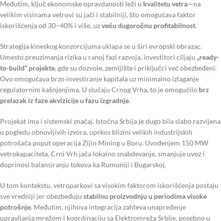
Međutim, ključ ekonomske opravdanosti leži u
kvalitetu vetra
—na
velikim visinama vetrovi su jači i stabilniji, što omogućava faktor
iskorišćenja od 30–40% i više, uz
veću dugoročnu profitabilnost
.
Strategija kineskog konzorcijuma uklapa se u širi evropski obrazac.
Umesto preuzimanja rizika u ranoj fazi razvoja, investitori ciljaju
„ready-
to-build“ projekte
, gde su dozvole, zemljište i priključci već obezbeđeni.
Ovo omogućava brzo investiranje kapitala uz minimalno izlaganje
regulatornim kašnjenjima. U slučaju Crnog Vrha, to je omogućilo
brz
prelazak iz faze akvizicije u fazu izgradnje
.
Projekat ima i sistemski značaj. Istočna Srbija je dugo bila slabo razvijena
u pogledu obnovljivih izvora, uprkos blizini velikih industrijskih
potrošača poput operacija Zijin Mining u Boru. Uvođenjem 150 MW
vetrokapaciteta, Crni Vrh jača lokalno snabdevanje, smanjuje uvoz i
doprinosi balansiranju tokova ka Rumuniji i Bugarskoj.
U tom kontekstu, vetroparkovi sa visokim faktorom iskorišćenja postaju
sve vredniji jer obezbeđuju
stabilnu proizvodnju u periodima visoke
potrošnje
. Međutim, njihova integracija zahteva unapređenje
upravljanja mrežom i koordinaciju sa Elektromreža Srbije, posebno u