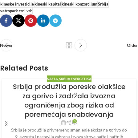
kineske investicije
kineski kapital
kineski konzorcijum
Srbija
vetropark crni vrh
Newer
Older
Related Posts
NAFTA
,
SRBIJA ENERGETIKA
Srbija produžila poreske olakšice
za gorivo i zadržala izvozna
ograničenja zbog rizika od
poremećaja snabdevanja
0
Srbija je produžila privremeno smanjenje akciza na gorivo do
9. avgusta i nastavila zabranu izvoza sirove nafte i naftnih