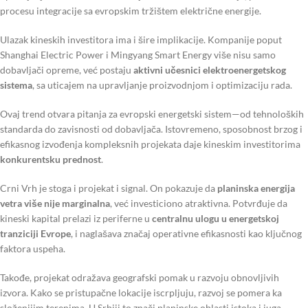
procesu integracije sa evropskim tržištem električne energije.
Ulazak kineskih investitora ima i šire implikacije. Kompanije poput
Shanghai Electric Power i Mingyang Smart Energy više nisu samo
dobavljači opreme, već postaju
aktivni učesnici elektroenergetskog
sistema
, sa uticajem na upravljanje proizvodnjom i optimizaciju rada.
Ovaj trend otvara pitanja za evropski energetski sistem—od tehnoloških
standarda do zavisnosti od dobavljača. Istovremeno, sposobnost brzog i
efikasnog izvođenja kompleksnih projekata daje kineskim investitorima
konkurentsku prednost
.
Crni Vrh je stoga i projekat i signal. On pokazuje da
planinska energija
vetra više nije marginalna
, već investiciono atraktivna. Potvrđuje da
kineski kapital prelazi iz periferne u
centralnu ulogu u energetskoj
tranziciji Evrope
, i naglašava značaj operativne efikasnosti kao ključnog
faktora uspeha.
Takođe, projekat odražava geografski pomak u razvoju obnovljivih
izvora. Kako se pristupačne lokacije iscrpljuju, razvoj se pomera ka
složenijim terenima. U Srbiji to znači planinske oblasti istoka i juga.