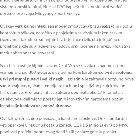
sistem: kineski kapital, kineski EPC kapaciteti i kineski proizvođači
opreme, pre svega Mingyang Smart Energy.
Ovakav
vertikalno integrisan model
omogućava bržu realizaciju i bolju
kontrolu troškova, naročito u projektima sa visokim inženjerskim
izazovima. Takođe se smanjuje tzv. interface rizik, što je ključno u
projektima gde su građevinski radovi, priključenje na mrežu i logistika
međusobno snažno povezani.
Sam teren ostaje ključni izazov. Crni Vrh se razvija na nadmorskim
visinama iznad 800 metara, u uslovima koje karakterišu
tvrda geologija,
uski pristupni putevi i veliki nagibi
. Izgradnja je zahtevala potpuno nove
saobraćajnice, ojačane temelje za turbine i specijalno projektovane
trafostanice. Prenosna infrastruktura obuhvata oko 17 kilometara
dalekovoda, delimično postavljenih inovativnim metodama poput
instalacije kablova uz pomoć dronova
.
Ovi faktori značajno povećavaju kapitalne troškove. Dok standardni
vetroparkovi u regionu koštaju između 1,2 i 1,5 miliona evra po MW,
planinski projekti poput ovog dostižu ili prelaze gornju granicu.