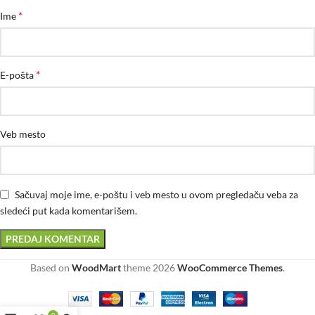
*
Ime
*
E-pošta
Veb mesto
Sačuvaj moje ime, e-poštu i veb mesto u ovom pregledaču veba za
sledeći put kada komentarišem.
Based on
WoodMart
theme
2026
WooCommerce Themes
.