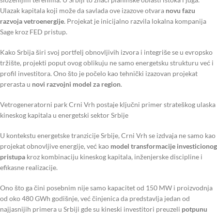
Ulazak kapitala koji može da savlada ove izazove otvara
novu fazu
razvoja vetroenergije
. Projekat je inicijalno razvila lokalna kompanija
Sage kroz FED pristup.
Kako Srbija širi svoj portfelj obnovljivih izvora i integriše se u evropsko
tržište, projekti poput ovog oblikuju ne samo energetsku strukturu već i
profil investitora. Ono što je počelo kao tehnički izazovan projekat
prerasta u
novi razvojni model za region
.
Vetrogeneratorni park Crni Vrh postaje ključni primer strateškog ulaska
kineskog kapitala u energetski sektor Srbije
U kontekstu energetske tranzicije Srbije, Crni Vrh se izdvaja ne samo kao
projekat obnovljive energije, već kao
model transformacije investicionog
pristupa
kroz kombinaciju kineskog kapitala, inženjerske discipline i
efikasne realizacije.
Ono što ga čini posebnim nije samo kapacitet od 150 MW i proizvodnja
od oko 480 GWh godišnje, već činjenica da predstavlja jedan od
najjasnijih primera u Srbiji gde su kineski investitori preuzeli
potpunu