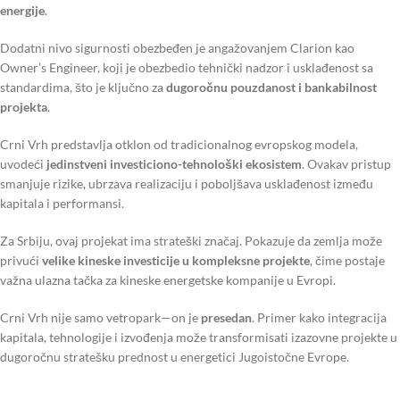
energije
.
Dodatni nivo sigurnosti obezbeđen je angažovanjem Clarion kao
Owner’s Engineer, koji je obezbedio tehnički nadzor i usklađenost sa
standardima, što je ključno za
dugoročnu pouzdanost i bankabilnost
projekta
.
Crni Vrh predstavlja otklon od tradicionalnog evropskog modela,
uvodeći
jedinstveni investiciono-tehnološki ekosistem
. Ovakav pristup
smanjuje rizike, ubrzava realizaciju i poboljšava usklađenost između
kapitala i performansi.
Za Srbiju, ovaj projekat ima strateški značaj. Pokazuje da zemlja može
privući
velike kineske investicije u kompleksne projekte
, čime postaje
važna ulazna tačka za kineske energetske kompanije u Evropi.
Crni Vrh nije samo vetropark—on je
presedan
. Primer kako integracija
kapitala, tehnologije i izvođenja može transformisati izazovne projekte u
dugoročnu stratešku prednost u energetici Jugoistočne Evrope.