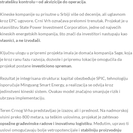
stratešku kontrolu—od akvizicije do operacija
.
Kineske kompanije su prisutne u Srbiji više od decenije, ali uglavnom
kroz EPC ugovore. Crni Vrh označava prelomni trenutak. Projekat je u
vlasništvu State Power Investment Corporation, jedne od najvećih
kineskih energetskih kompanija, što znači da investitori nastupaju kao
vlasnici, a ne izvođači
.
Ključnu ulogu u pripremi projekta imala je domaća kompanija Sage, koja
je kroz ranu fazu razvoja, dozvole i pripremu lokacije omogućila da
projekat postane
investiciono spreman
.
Rezultat je integrisana struktura: kapital obezbeđuje SPIC, tehnologiju
isporučuje Mingyang Smart Energy, a realizacija se odvija kroz
jedinstveni kineski sistem. Ovakav model značajno smanjuje rizik i
ubrzava implementaciju.
Teren Crnog Vrha predstavljao je izazov, ali i prednost. Na nadmorskoj
visini preko 800 metara, sa teškim uslovima, projekat je zahtevao
opsežne građevinske radove i inovativnu logistiku
. Međutim, upravo ti
uslovi omogućavaju bolje vetropotencijale i
stabilniju proizvodnju