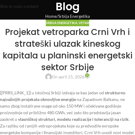
Blog
Skip to main content
Home
Srbija Energetika
SRBIJA ENERGETIKA
,
VETAR
Projekat vetroparka Crni Vrh i
strateški ulazak kineskog
kapitala u planinski energetski
sektor Srbije
0
On april 21, 2026
[[PRRS_LINK_1]] u istočnoj Srbiji izdvaja se kao jedan od
strukturno
najvažnijih projekata obnovljive energije
na Zapadnom Balkanu, ne
samo zbog instalirane snage od oko 150 MW i očekivane godišnje
proizvodnje od približno 480 GWh, već zato što predstavlja jasan
zaokret u
vlasničkoj strukturi, modelu realizacije i toleranciji na rizik
.
Za razliku od ranijih vetroprojekata koje su predvodile evropske
energetske kompanije i finansijski investitori, Crni Vrh uvodi novi model