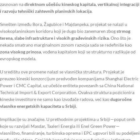
zasnovan na
direktnom učešću kineskog kapitala, vertikalnoj integraciji
i razvoju tehnički zahtevnih planinskih lokacija
.
Smešten između Bora, Žagubice i Majdanpeka, projekat se nalazi u
visokoplaninskom koridoru koji je dugo bio zanemaren zbog
strmog
terena, slabe infrastrukture i visokih građevinskih rizika
. Ono što je
nekada smatrano marginalnom zonom razvoja sada se redefiniše kao
zona visokog prinosa
, vođena kapitalom koji se strukturno razlikuje od
evropskog modela.
U središtu ove promene nalazi se vlasnička struktura. Projekat je
preuzeo kineski konzorcijum predvođen kompanijama Shanghai Electric
Power i CMC Capital, uz učešće entiteta povezanih sa China National
Technical Import & Export Corporation. Ovakva struktura pozicionira
kineske investitore ne samo kao izvođače radova, već kao
dugoročne
vlasnike energetskih kapaciteta u Srbiji
.
Implikacije su značajne. U prethodnim projektima u Srbiji—poput onih
koje su razvijali Masdar, Taaleri Energia ili Enel Green Power—
vlasništvo, finansiranje, turbinska oprema i EPC ugovori bili su podeljeni
među više aktera. Crni Vrh konsoliduje sve ove funkcije u jedinstven