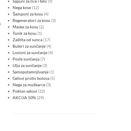
Sapuni za lice i telo
9
Nega kose
12
Šamponi za kosu
4
Regeneratori za kosu
3
i
Maske za kosu
2
Tonik za kosu
1
Zaštita od sunca
17
Buteri za sunčanje
4
Losioni za sunčanje
4
Posle sunčanja
7
Ulja za sunčanje
3
Samopotamnjivanje
1
Gelovi protiv bolova
5
Nega za muškarce
3
Poklon setovi
32
AKCIJA 50%
29