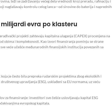
vina, teži se zadržavanju većeg dela vrednosti kroz preradu, rafinaciju i
koji naglašavaju kontrolu celog lanca—od sirovine do baterija i naprednih
 milijardi evra po klasteru
prerađivački projekti zahtevaju kapitalna ulaganja (CAPEX) procenjena na
od obima i kompleksnosti. Kao izvori finansiranja pominju se strane
 sve veće učešće međunarodnih finansijskih institucija povezanih sa
 koja je često bila prepreka rudarskim projektima zbog ekoloških i
 i društvenog upravljanja (ESG), usklađeni sa EU normama, uz veću
 za finansiranje: investitori sve češće uslovljavaju kapital ESG
 očekivanjima evropskog kapitala.