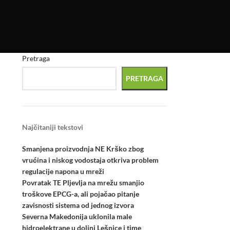
Pretraga
PRETRAGA
Najčitaniji tekstovi
Smanjena proizvodnja NE Krško zbog
vrućina i niskog vodostaja otkriva problem
regulacije napona u mreži
Povratak TE Pljevlja na mrežu smanjio
troškove EPCG-a, ali pojačao pitanje
zavisnosti sistema od jednog izvora
Severna Makedonija uklonila male
hidroelektrane u dolini Lešnice i time