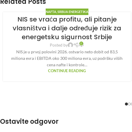
Related Posts
NAFTA
,
SRBIJA ENERGETIKA
NIS se vraća profitu, ali pitanje
vlasništva i dalje određuje rizik za
energetsku sigurnost Srbije
0
Posted by
NIS je u prvoj polovini 2026. ostvario neto dobit od 83,5
miliona evra i EBITDA oko 300 miliona evra, uz podršku viših
cena nafte i kontrole…
CONTINUE READING
Ostavite odgovor