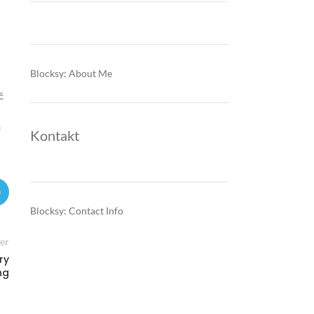
Blocksy: About Me
č
a
Kontakt
Blocksy: Contact Info
er
ry
ng