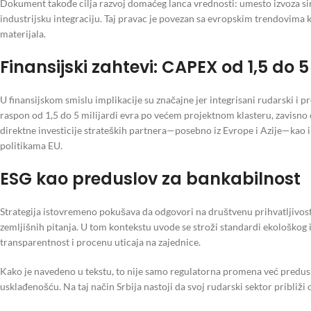
Dokument takođe cilja razvoj domaćeg lanca vrednosti: umesto izvoza siro
industrijsku integraciju. Taj pravac je povezan sa evropskim trendovima 
materijala.
Finansijski zahtevi: CAPEX od 1,5 do 5
U finansijskom smislu implikacije su značajne jer integrisani rudarski i 
raspon od 1,5 do 5 milijardi evra po većem projektnom klasteru, zavisno 
direktne investicije strateških partnera—posebno iz Evrope i Azije—kao i
politikama EU.
ESG kao preduslov za bankabilnost
Strategija istovremeno pokušava da odgovori na društvenu prihvatljivost
zemljišnih pitanja. U tom kontekstu uvode se stroži standardi ekološkog
transparentnost i procenu uticaja na zajednice.
Kako je navedeno u tekstu, to nije samo regulatorna promena već preduslov
usklađenošću. Na taj način Srbija nastoji da svoj rudarski sektor približi