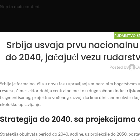
Skip to main content
RUDARSTVO
,
S
Srbija usvaja prvu nacionalnu 
do 2040, jačajući vezu rudarstva
Posted by
On
Srbija je formalno ušla u novu fazu upravljanja mineralnim bogatstvom 
resurse, čime sektor dobija centralno mesto u dugoročnom industrijsko
fragmentisanog, projektno vođenog razvoja ka koordinisanom okviru koji 
ekološko upravljanje.
Strategija do 2040. sa projekcijama
Strategija obuhvata period do 2040. godine, uz projekcije do 2050, postav