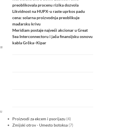
preoblikovala procenu rizika dozvola
Likvidnost na HUPX-u raste uprkos padu
cena: solarna proizvodnja preoblikuje
mađarsku krivu
Meridiam postaje najveći akcionar u Great
Sea Interconnectoru i jača finansijsku osnovu
kabla Grčka–Kipar
ke
su
Proizvodi za ekcem i psorijazu
4
Zmijski otrov - Umesto botoksa
7