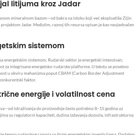
jal litijuma kroz Jadar
ovrsnom mineralnom bazom—od bakra na istoku koji već eksploatiše Zijin
a projektom Jadar. Međutim, razvoj tih resursa opisan je kao neujednačen 
rgetskim sistemom
sa energetskim sistemom. Rudarski sektor je energetski intenzivan;
nost za integrisane energetsko-rudarske platforme. U tekstu se posebno
prednost u okviru mehanizma poput CBAM (Carbon Border Adjustment
konkurentski faktor.
trične energije i volatilnost cena
tva—od istraživanja do proizvodnje često potrebno 8–15 godina uz
jima su regulatorni kapaciteti, dužina izdavanja dozvola, infrastrukturna
je tempo rudarskog razvoja sa širim energetskim investicijama. Dodatno