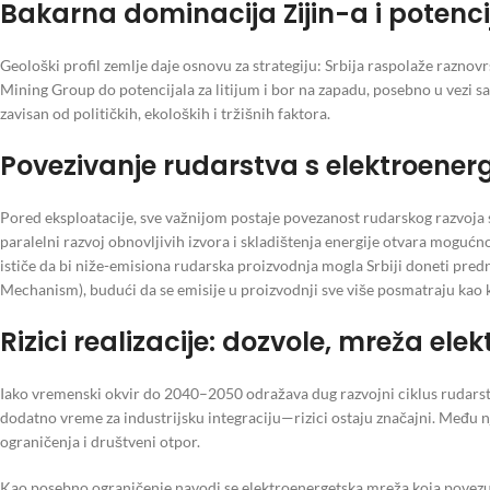
Bakarna dominacija Zijin-a i potenci
Geološki profil zemlje daje osnovu za strategiju: Srbija raspolaže razn
Mining Group do potencijala za litijum i bor na zapadu, posebno u vezi s
zavisan od političkih, ekoloških i tržišnih faktora.
Povezivanje rudarstva s elektroene
Pored eksploatacije, sve važnijom postaje povezanost rudarskog razvoja 
paralelni razvoj obnovljivih izvora i skladištenja energije otvara moguć
ističe da bi niže-emisiona rudarska proizvodnja mogla Srbiji doneti 
Mechanism), budući da se emisije u proizvodnji sve više posmatraju kao 
Rizici realizacije: dozvole, mreža elek
Iako vremenski okvir do 2040–2050 odražava dug razvojni ciklus rudars
dodatno vreme za industrijsku integraciju—rizici ostaju značajni. Među n
ograničenja i društveni otpor.
Kao posebno ograničenje navodi se elektroenergetska mreža koja povezu