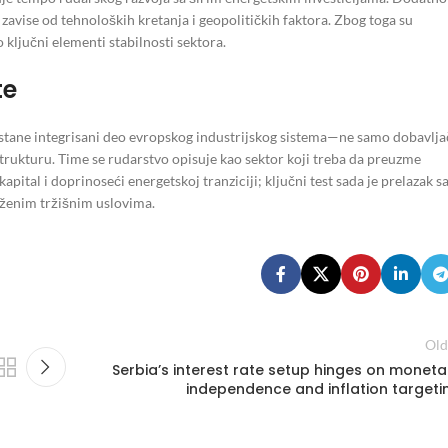
a zavise od tehnoloških kretanja i geopolitičkih faktora. Zbog toga su
o ključni elementi stabilnosti sektora.
te
ostane integrisani deo evropskog industrijskog sistema—ne samo dobavlja
strukturu. Time se rudarstvo opisuje kao sektor koji treba da preuzme
apital i doprinoseći energetskoj tranziciji; ključni test sada je prelazak s
oženim tržišnim uslovima.
Old
Serbia’s interest rate setup hinges on moneta
independence and inflation targeti