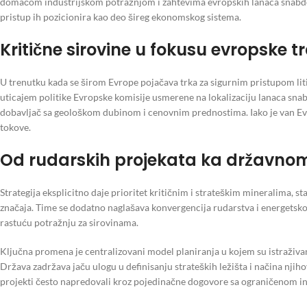
domaćom industrijskom potražnjom i zahtevima evropskih lanaca snabdev
pristup ih pozicionira kao deo šireg ekonomskog sistema.
Kritične sirovine u fokusu evropske tr
U trenutku kada se širom Evrope pojačava trka za sigurnim pristupom li
uticajem politike Evropske komisije usmerene na lokalizaciju lanaca snabd
dobavljač sa geološkom dubinom i cenovnim prednostima. Iako je van Evro
tokove.
Od rudarskih projekata ka državnom 
Strategija eksplicitno daje prioritet kritičnim i strateškim mineralima, 
značaja. Time se dodatno naglašava konvergencija rudarstva i energetskog s
rastuću potražnju za sirovinama.
Ključna promena je centralizovani model planiranja u kojem su istraživanj
Država zadržava jaču ulogu u definisanju strateških ležišta i načina nji
projekti često napredovali kroz pojedinačne dogovore sa ograničenom in