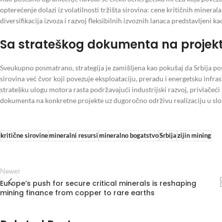
opterećenje dolazi iz volatilnosti tržišta sirovina: cene kritičnih mineral
diversifikacija izvoza i razvoj fleksibilnih izvoznih lanaca predstavljeni ka
Sa strateškog dokumenta na projek
Sveukupno posmatrano, strategija je zamišljena kao pokušaj da Srbija p
sirovina već čvor koji povezuje eksploataciju, preradu i energetsku infra
stratešku ulogu motora rasta podržavajući industrijski razvoj, privlačeći k
dokumenta na konkretne projekte uz dugoročno održivu realizaciju u sl
kritične sirovine
mineralni resursi
mineralno bogatstvo
Srbija
zijin mining
Newer
Europe’s push for secure critical minerals is reshaping
mining finance from copper to rare earths