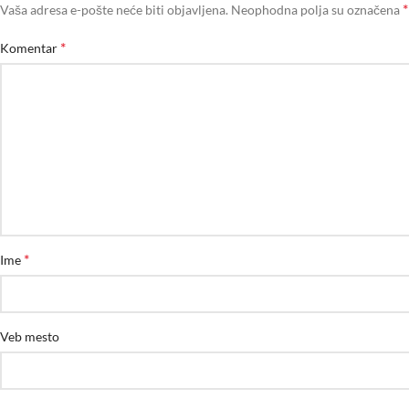
*
Vaša adresa e-pošte neće biti objavljena.
Neophodna polja su označena
*
Komentar
*
Ime
Veb mesto