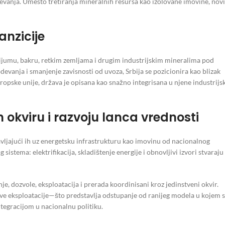
anja. Umesto tretiranja mineralnih resursa kao izolovane imovine, novi
anzicije
tijumu, bakru, retkim zemljama i drugim industrijskim mineralima pod
evanja i smanjenje zavisnosti od uvoza, Srbija se pozicionira kao blizak
pske unije, država je opisana kao snažno integrisana u njene industrijs
okviru i razvoju lanca vrednosti
stavljajući ih uz energetsku infrastrukturu kao imovinu od nacionalnog
istema: elektrifikacija, skladištenje energije i obnovljivi izvori stvaraju
e, dozvole, eksploatacija i prerada koordinisani kroz jedinstveni okvir.
hove eksploatacije—što predstavlja odstupanje od ranijeg modela u kojem 
tegracijom u nacionalnu politiku.