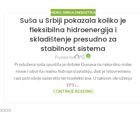
HIDRO
,
SRBIJA ENERGETIKA
Suša u Srbiji pokazala koliko je
fleksibilna hidroenergija i
skladištenje presudno za
stabilnost sistema
0
Posted by
Produžena suša spustila je dotoke Dunava na rekordno niske
nivoe i oborila realnu hidroproizvodnju, dok je istovremeno
rast potrošnje opteretio termoelektrane. U takvom okruženju
EPS i…
CONTINUE READING