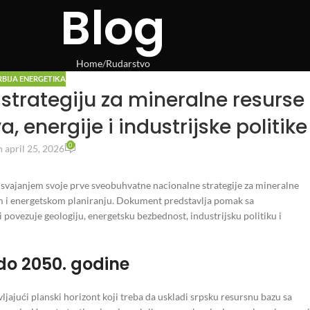
Blog
Home
Rudarstvo
RBIJA ENERGETIKA
strategiju za mineralne resurse
, energije i industrijske politike
0
 april 25, 2026
usvajanjem svoje prve sveobuhvatne nacionalne strategije za mineralne
m i energetskom planiranju. Dokument predstavlja pomak sa
povezuje geologiju, energetsku bezbednost, industrijsku politiku i
 do 2050. godine
ljajući planski horizont koji treba da uskladi srpsku resursnu bazu sa