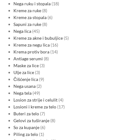
Nega ruku i stopala
18
Kreme za ruke
8
Kreme za stopala
6
Sapuni za ruke
8
Nega lica
45
Kreme za akne i bubuljice
5
Kreme za negu lica
16
Krema protiv bora
14
Antiage serumi
8
Maske za lice
3
Ulje za lice
3
Čišćenje lica
9
Nega usana
2
Nega tela
49
Losion za strije i celulit
4
Losioni i kreme za telo
17
Buteri za telo
7
Gelovi za tuširanje
8
So za kupanje
6
Piling za telo
1