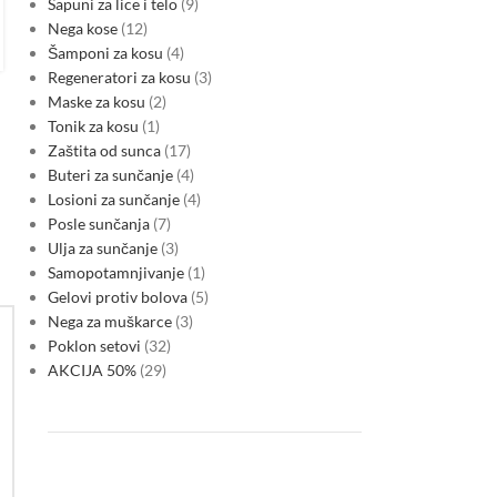
Sapuni za lice i telo
9
Nega kose
12
Šamponi za kosu
4
Regeneratori za kosu
3
Maske za kosu
2
Tonik za kosu
1
Zaštita od sunca
17
Buteri za sunčanje
4
Losioni za sunčanje
4
Posle sunčanja
7
Ulja za sunčanje
3
Samopotamnjivanje
1
Gelovi protiv bolova
5
Nega za muškarce
3
Poklon setovi
32
AKCIJA 50%
29