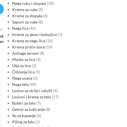
Nega ruku i stopala
18
Kreme za ruke
8
Kreme za stopala
6
Sapuni za ruke
8
Nega lica
45
er
Kreme za akne i bubuljice
5
ok
Kreme za negu lica
16
an
Krema protiv bora
14
Antiage serumi
8
Maske za lice
3
Ulje za lice
3
HIDRO
,
SRBIJA ENERGETIKA
Čišćenje lica
9
Suša obara hidroproizvodnju u
Nega usana
2
Srbiji i pooštrava
Nega tela
49
Losion za strije i celulit
4
elektroenergetski bilans
Losioni i kreme za telo
17
0
Posted by
Buteri za telo
7
Dugotrajna suša i ekstremno visoke temperature spustile su
Gelovi za tuširanje
8
dotoke u hidroenergetski sistem Đerdapa, pa elektrane rade
So za kupanje
6
na oko 20% (Đerdap 1) i 30% (Đerdap 2) kapaciteta.…
Piling za telo
1
CONTINUE READING