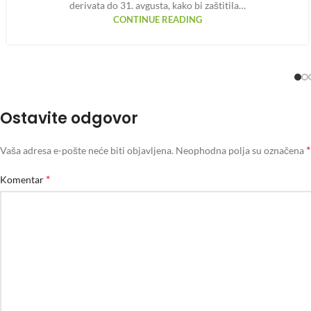
derivata do 31. avgusta, kako bi zaštitila…
CONTINUE READING
Ostavite odgovor
*
Vaša adresa e-pošte neće biti objavljena.
Neophodna polja su označena
*
Komentar