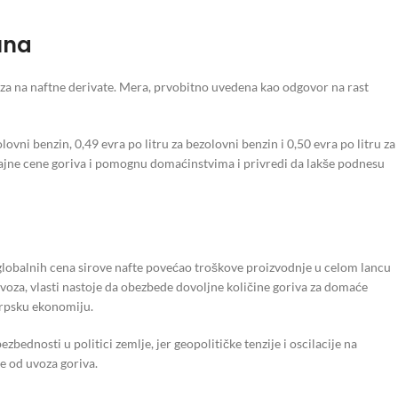
una
iza na naftne derivate. Mera, prvobitno uvedena kao odgovor na rast
vni benzin, 0,49 evra po litru za bezolovni benzin i 0,50 evra po litru za
odajne cene goriva i pomognu domaćinstvima i privredi da lakše podnesu
 globalnih cena sirove nafte povećao troškove proizvodnje u celom lancu
oza, vlasti nastoje da obezbede dovoljne količine goriva za domaće
srpsku ekonomiju.
bednosti u politici zemlje, jer geopolitičke tenzije i oscilacije na
se od uvoza goriva.