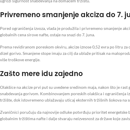
ugrozi sigurnost snabdevanja na domaćem tržištu.
Privremeno smanjenje akciza do 7. j
Pored ograničenja izvoza, vlada je produžila i privremeno smanjenje akc
globalnih cena sirove nafte, ostaje na snazi do 7. juna.
Prema revidiranom poreskom okviru, akcize iznose 0,52 evra po litru za olo
dizel gorivo. Smanjene stope imaju za cilj da ublaže pritisak na malopr
više troškove energije.
Zašto mere idu zajedno
Olakšice na akcize prvi put su uvedene sredinom maja, nakon što je rast
snabdevanja gorivom. Kombinovanjem poreskih olakšica i ograničenja izv
tržište, dok istovremeno ublažavaju uticaj eksternih tržišnih šokova na 
Zvaničnici poručuju da najnovije odluke potvrđuju prioritet energetske bez
globalnim tržištima nafte i dalje stvaraju neizvesnost za države koje zavi