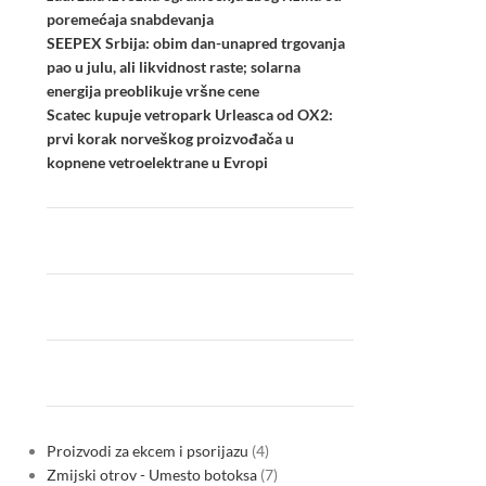
poremećaja snabdevanja
SEEPEX Srbija: obim dan-unapred trgovanja
pao u julu, ali likvidnost raste; solarna
energija preoblikuje vršne cene
Scatec kupuje vetropark Urleasca od OX2:
prvi korak norveškog proizvođača u
kopnene vetroelektrane u Evropi
Proizvodi za ekcem i psorijazu
4
Zmijski otrov - Umesto botoksa
7