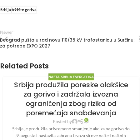
Srbija
tržište goriva
Newer
Beograd pušta u rad novu 110/35 kV trafostanicu u Surčinu
za potrebe EXPO 2027
Related Posts
NAFTA
,
SRBIJA ENERGETIKA
Srbija produžila poreske olakšice
za gorivo i zadržala izvozna
ograničenja zbog rizika od
poremećaja snabdevanja
0
Posted by
Srbija je produžila privremeno smanjenje akciza na gorivo do
9. avgusta i nastavila zabranu izvoza sirove nafte i naftnih