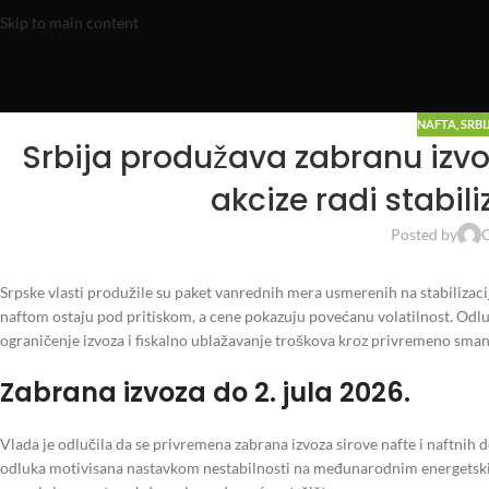
Skip to main content
NAFTA
,
SRBI
Srbija produžava zabranu izvo
akcize radi stabili
Posted by
O
Srpske vlasti produžile su paket vanrednih mera usmerenih na stabilizaci
naftom ostaju pod pritiskom, a cene pokazuju povećanu volatilnost. Odl
ograničenje izvoza i fiskalno ublažavanje troškova kroz privremeno sman
Zabrana izvoza do 2. jula 2026.
Vlada je odlučila da se privremena zabrana izvoza sirove nafte i naftnih d
odluka motivisana nastavkom nestabilnosti na međunarodnim energetski