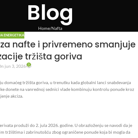
Blog
Home
Nafta
JA ENERGETIKA
za nafte i privremeno smanjuje
zacije tržišta goriva
0
n jun 3, 2026
ju domaćeg tržišta goriva, u trenutku kada globalni lanci snabdevanja
uke donete na vanrednoj sednici vlade kombinuju kontrolu ponude kroz
jenje akciza.
erivata produži do 2. jula 2026. godine. U obrazloženju se navodi da je
m tržištima i zabrinutošću zbog ograničene ponude koja bi mogla da