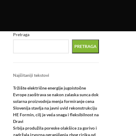
Pretraga
PRETRAGA
Najčitaniji tekstovi
Tržište električne energije jugoistočne
Evrope zaoštrava se nakon zalaska sunca dok
solarna proizvodnja menja formiranje cena
Slovenija stavlja na javni uvid rekonstrukciju
HE Formin, cilj je veća snaga i fleksibilnost na
Dravi
Srbija produžila poreske olakšice za gorivo i
zadržala izvozna ograničenja zbog rizika od