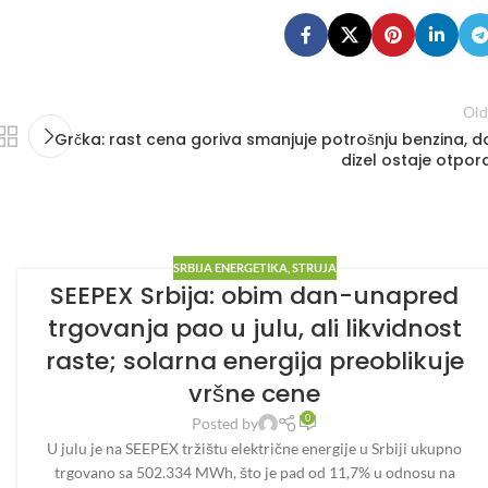
Old
Grčka: rast cena goriva smanjuje potrošnju benzina, d
dizel ostaje otpor
SRBIJA ENERGETIKA
,
STRUJA
SEEPEX Srbija: obim dan-unapred
trgovanja pao u julu, ali likvidnost
raste; solarna energija preoblikuje
vršne cene
0
Posted by
U julu je na SEEPEX tržištu električne energije u Srbiji ukupno
trgovano sa 502.334 MWh, što je pad od 11,7% u odnosu na