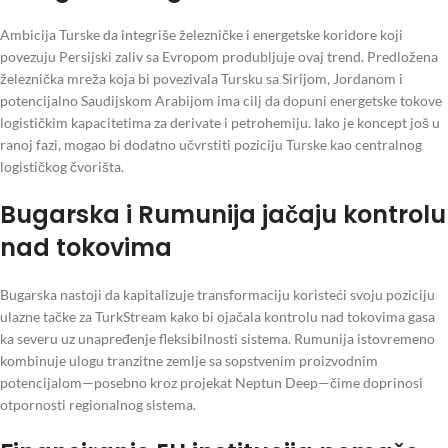
Ambicija Turske da integriše železničke i energetske koridore koji
povezuju Persijski zaliv sa Evropom produbljuje ovaj trend. Predložena
železnička mreža koja bi povezivala Tursku sa Sirijom, Jordanom i
potencijalno Saudijskom Arabijom ima cilj da dopuni energetske tokove
logističkim kapacitetima za derivate i petrohemiju. Iako je koncept još u
ranoj fazi, mogao bi dodatno učvrstiti poziciju Turske kao centralnog
logističkog čvorišta.
Bugarska i Rumunija jačaju kontrolu
nad tokovima
Bugarska nastoji da kapitalizuje transformaciju koristeći svoju poziciju
ulazne tačke za TurkStream kako bi ojačala kontrolu nad tokovima gasa
ka severu uz unapređenje fleksibilnosti sistema. Rumunija istovremeno
kombinuje ulogu tranzitne zemlje sa sopstvenim proizvodnim
potencijalom—posebno kroz projekat Neptun Deep—čime doprinosi
otpornosti regionalnog sistema.