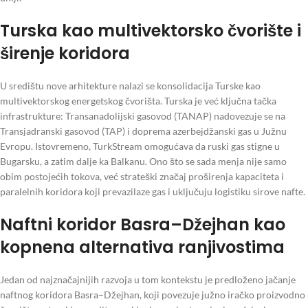
Turska kao multivektorsko čvorište i
širenje koridora
U središtu nove arhitekture nalazi se konsolidacija Turske kao
multivektorskog energetskog čvorišta. Turska je već ključna tačka
infrastrukture: Transanadolijski gasovod (TANAP) nadovezuje se na
Transjadranski gasovod (TAP) i doprema azerbejdžanski gas u Južnu
Evropu. Istovremeno, TurkStream omogućava da ruski gas stigne u
Bugarsku, a zatim dalje ka Balkanu. Ono što se sada menja nije samo
obim postojećih tokova, već strateški značaj proširenja kapaciteta i
paralelnih koridora koji prevazilaze gas i uključuju logistiku sirove nafte.
Naftni koridor Basra–Džejhan kao
kopnena alternativa ranjivostima
Jedan od najznačajnijih razvoja u tom kontekstu je predloženo jačanje
naftnog koridora Basra–Džejhan, koji povezuje južno iračko proizvodno