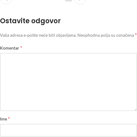
Ostavite odgovor
*
Vaša adresa e-pošte neće biti objavljena.
Neophodna polja su označena
*
Komentar
*
Ime