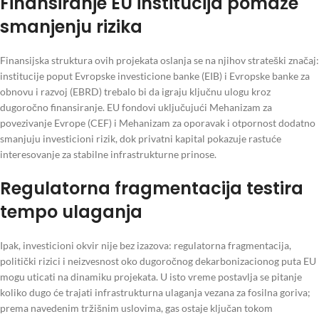
Finansiranje EU institucija pomaže
smanjenju rizika
Finansijska struktura ovih projekata oslanja se na njihov strateški značaj:
institucije poput Evropske investicione banke (EIB) i Evropske banke za
obnovu i razvoj (EBRD) trebalo bi da igraju ključnu ulogu kroz
dugoročno finansiranje. EU fondovi uključujući Mehanizam za
povezivanje Evrope (CEF) i Mehanizam za oporavak i otpornost dodatno
smanjuju investicioni rizik, dok privatni kapital pokazuje rastuće
interesovanje za stabilne infrastrukturne prinose.
Regulatorna fragmentacija testira
tempo ulaganja
Ipak, investicioni okvir nije bez izazova: regulatorna fragmentacija,
politički rizici i neizvesnost oko dugoročnog dekarbonizacionog puta EU
mogu uticati na dinamiku projekata. U isto vreme postavlja se pitanje
koliko dugo će trajati infrastrukturna ulaganja vezana za fosilna goriva;
prema navedenim tržišnim uslovima, gas ostaje ključan tokom