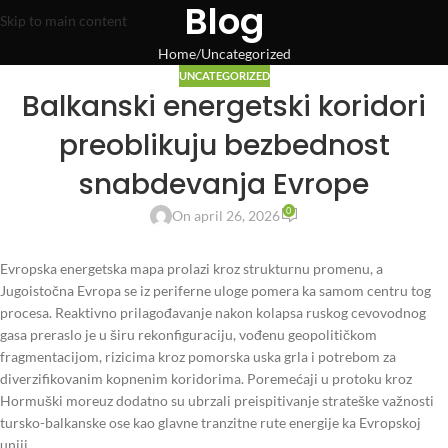
Blog
Skip to main content
Home
Uncategorized
UNCATEGORIZED
Balkanski energetski koridori
preoblikuju bezbednost
snabdevanja Evrope
0
On april 26, 2026
Evropska energetska mapa prolazi kroz strukturnu promenu, a
Jugoistočna Evropa se iz periferne uloge pomera ka samom centru tog
procesa. Reaktivno prilagođavanje nakon kolapsa ruskog cevovodnog
gasa preraslo je u širu rekonfiguraciju, vođenu geopolitičkom
fragmentacijom, rizicima kroz pomorska uska grla i potrebom za
diverzifikovanim kopnenim koridorima. Poremećaji u protoku kroz
Hormuški moreuz dodatno su ubrzali preispitivanje strateške važnosti
tursko-balkanske ose kao glavne tranzitne rute energije ka Evropskoj
uniji.