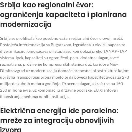
Srbija kao regionalni čvor:
ograničenja kapaciteta i planirana
modernizacija
Srbija se profilisala kao posebno važan regionalni čvor u ovoj mreži.
Postojeća interkonekcija sa Bugarskom, izgrađena u okviru napora za
diverzifikaciju, omogućava pristup gasu koji dolazi preko TANAP–TAP
sistema. Ipak, kapaciteti su ograničeni, pa su dodatna ulaganja već
razmatrana: proširenje kompresorskih stanica duž koridora Niš–
Dimitrovgrad uz modernizaciju domaće prenosne infrastrukture kojom
upravlja Transportgas Srbija moglo bi da poveća kapacitet uvoza za 2–3
milijarde kubnih metara godišnje. Procene ulaganja kreću se na 150–
250 miliona evra, uz kombinaciju državne podrške, EU grantova i
finansiranja međunarodnih institucija.
Električna energija ide paralelno:
mreže za integraciju obnovljivih
izvora