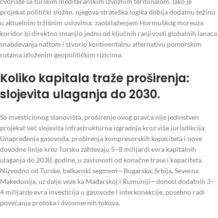
čvorište sa turskim mediteranskim izvoznim terminalom. Iako je
projekat politički složen, njegova strateška logika dobija dodatnu težinu
u aktuelnim tržišnim uslovima: zaobilaženjem Hormuškog moreuza
koridor bi direktno smanjio jednu od ključnih ranjivosti globalnih lanaca
snabdevanja naftom i stvorio kontinentalnu alternativu pomorskim
rutama izloženim geopolitičkim rizicima.
Koliko kapitala traže proširenja:
slojevita ulaganja do 2030.
Sa investicionog stanovišta, proširenje ovog pravca nije jedinstven
projekat već slojevita infrastrukturna izgradnja kroz više jurisdikcija.
Unapređenja gasovoda, proširenja kompresorskih kapaciteta i nove
dovodne linije kroz Tursku zahtevaju 5–8 milijardi evra kapitalnih
ulaganja do 2030. godine, u zavisnosti od konačne trase i kapaciteta.
Nizvodno od Turske, balkanski segment—Bugarska, Srbija, Severna
Makedonija, uz dalje veze ka Mađarskoj i Rumuniji—donosi dodatnih 3–
4 milijarde evra investicija u gasovode i interkonekcije, posebno radi
povećanja protoka i dvosmernih tokova.