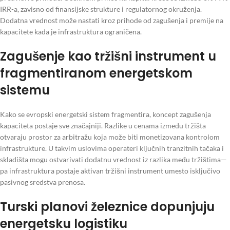
IRR-a, zavisno od finansijske strukture i regulatornog okruženja.
Dodatna vrednost može nastati kroz prihode od zagušenja i premije na
kapacitete kada je infrastruktura ograničena.
Zagušenje kao tržišni instrument u
fragmentiranom energetskom
sistemu
Kako se evropski energetski sistem fragmentira, koncept zagušenja
kapaciteta postaje sve značajniji. Razlike u cenama između tržišta
otvaraju prostor za arbitražu koja može biti monetizovana kontrolom
infrastrukture. U takvim uslovima operateri ključnih tranzitnih tačaka i
skladišta mogu ostvarivati dodatnu vrednost iz razlika među tržištima—
pa infrastruktura postaje aktivan tržišni instrument umesto isključivo
pasivnog sredstva prenosa.
Turski planovi železnice dopunjuju
energetsku logistiku