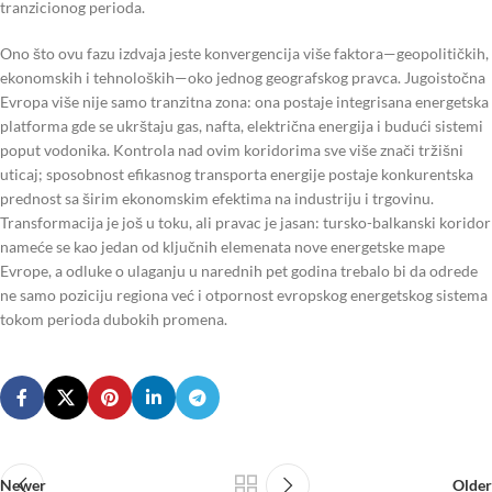
tranzicionog perioda.
Ono što ovu fazu izdvaja jeste konvergencija više faktora—geopolitičkih,
ekonomskih i tehnoloških—oko jednog geografskog pravca. Jugoistočna
Evropa više nije samo tranzitna zona: ona postaje integrisana energetska
platforma gde se ukrštaju gas, nafta, električna energija i budući sistemi
poput vodonika. Kontrola nad ovim koridorima sve više znači tržišni
uticaj; sposobnost efikasnog transporta energije postaje konkurentska
prednost sa širim ekonomskim efektima na industriju i trgovinu.
Transformacija je još u toku, ali pravac je jasan: tursko-balkanski koridor
nameće se kao jedan od ključnih elemenata nove energetske mape
Evrope, a odluke o ulaganju u narednih pet godina trebalo bi da odrede
ne samo poziciju regiona već i otpornost evropskog energetskog sistema
tokom perioda dubokih promena.
Newer
Older