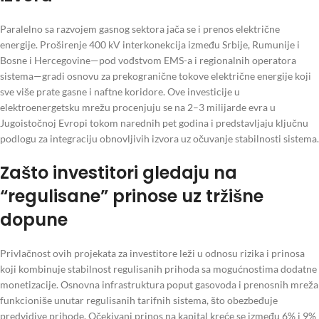
Paralelno sa razvojem gasnog sektora jača se i prenos električne
energije. Proširenje 400 kV interkonekcija između Srbije, Rumunije i
Bosne i Hercegovine—pod vođstvom EMS-a i regionalnih operatora
sistema—gradi osnovu za prekogranične tokove električne energije koji
sve više prate gasne i naftne koridore. Ove investicije u
elektroenergetsku mrežu procenjuju se na 2–3 milijarde evra u
Jugoistočnoj Evropi tokom narednih pet godina i predstavljaju ključnu
podlogu za integraciju obnovljivih izvora uz očuvanje stabilnosti sistema.
Zašto investitori gledaju na
“regulisane” prinose uz tržišne
dopune
Privlačnost ovih projekata za investitore leži u odnosu rizika i prinosa
koji kombinuje stabilnost regulisanih prihoda sa mogućnostima dodatne
monetizacije. Osnovna infrastruktura poput gasovoda i prenosnih mreža
funkcioniše unutar regulisanih tarifnih sistema, što obezbeđuje
predvidive prihode. Očekivani prinos na kapital kreće se između 6% i 9%