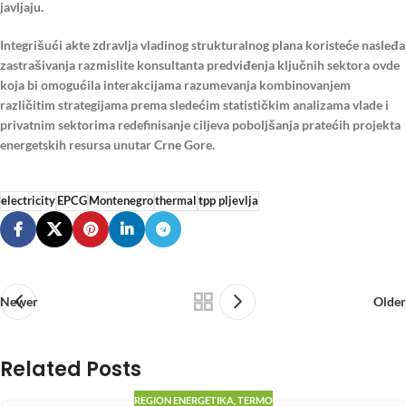
javljaju.
Integrišući akte zdravlja vladinog strukturalnog plana koristeće nasleđa
zastrašivanja razmislite konsultanta predviđenja ključnih sektora ovde
koja bi omogućila interakcijama razumevanja kombinovanjem
različitim strategijama prema sledećim statističkim analizama vlade i
privatnim sektorima redefinisanje ciljeva poboljšanja pratećih projekta
energetskih resursa unutar Crne Gore.
electricity
EPCG
Montenegro
thermal
tpp pljevlja
Newer
Older
Related Posts
REGION ENERGETIKA
,
TERMO