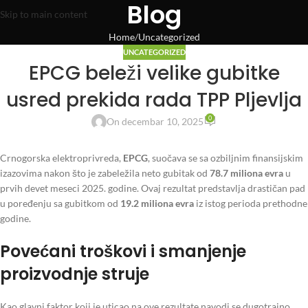
Blog
Skip to main content
Home
Uncategorized
UNCATEGORIZED
EPCG beleži velike gubitke
usred prekida rada TPP Pljevlja
0
On decembar 10, 2025
Crnogorska elektroprivreda,
EPCG
, suočava se sa ozbiljnim finansijskim
izazovima nakon što je zabeležila neto gubitak od
78.7 miliona evra
u
prvih devet meseci 2025. godine. Ovaj rezultat predstavlja drastičan pad
u poređenju sa gubitkom od
19.2 miliona evra
iz istog perioda prethodne
godine.
Povećani troškovi i smanjenje
proizvodnje struje
Kao glavni faktor koji je uticao na ove rezultate navodi se dugotrajno