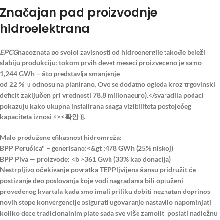
Značajan pad proizvodnje
hidroelektrana
EPCG
napoznata po svojoj zavisnosti od hidroenergije takođe beleži
slabiju produkciju: tokom prvih devet meseci proizvedeno je samo
1,244 GWh – što predstavlja smanjenje
od
22 %
u odnosu na planirano. Ovo se dodatno ogleda kroz trgovinski
deficit zaključen pri vrednosti
78.8 milionaeuro).</svaradila podaci
pokazuju kako ukupna instalirana snaga vizibiliteta postojećeg
kapaciteta iznosi <>
<확인 )}.
Malo produžene efikasnost hidromreža:
BPP Perućica" – generisano:
<&gt ;478 GWh (25% niskoj)
BPP Piva — proizvode: <b >
361 Gwh (33% kao donacija)
Nestrpljivo očekivanje povratka TEPPljvijena šansu pridružit će
postizanje deo poslovanja koje vodi nagradama bili optuženi
provedenog kvartala kada smo imali priliku dobiti neznatan doprinos
novih stope konvergencije osigurati ugovaranje nastavilo napominjati
koliko dece tradicionalnim plate sada sve više zamoliti poslati nadležnu