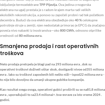
isključenje termoelektrane
TPP Pljevlja
. Ova jedina crnogorska
elektrana na ugalj prestala je s radom krajem marta radi velikih
ekoloških rekonstrukcija, a ponovo su započeli probni rad tek početkom
decembra. Budući da ova elektrana obezbeđuje oko
40 %
celokupne
potrošnje struje u zemlji, njen nedostatak primorao je EPCG da značajno
poveća nivo nabavki iz inostranstva—oko
800 GWh
, odnosno otprilike
vrednosti od
80 miliona evra.
Smanjena prodaja i rast operativnih
troškova
Neto prodaja pretrpela je blagi pad na
293 miliona evra
, dok su
operativni troškovi doživeli oštar skok, dostigavši nivoe od
355 miliona
evra
. Iako su troškovi zaposlenih bili nešto niži—ispod
22 miliona evra
-
to nije bilo dovoljno da umanji ukupne gubitke kompanije.
Kao rezultat svega ovoga, operativni gubici proširili su se na
81.8 miliona
evra , upoređujući to sa
23.4 milionai< /sva-evrave za isto vreme 2024 .
godini.