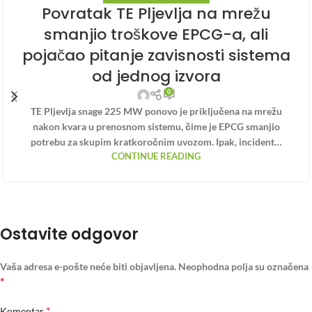
Povratak TE Pljevlja na mrežu
smanjio troškove EPCG-a, ali
pojačao pitanje zavisnosti sistema
od jednog izvora
0
TE Pljevlja snage 225 MW ponovo je priključena na mrežu
nakon kvara u prenosnom sistemu, čime je EPCG smanjio
potrebu za skupim kratkoročnim uvozom. Ipak, incident…
CONTINUE READING
Ostavite odgovor
Vaša adresa e-pošte neće biti objavljena.
Neophodna polja su označena
*
*
Komentar