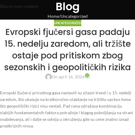
Blog
Skip to main content
Home
Uncategorized
UNCATEGORIZED
Evropski fjučersi gasa padaju
15. nedelju zaredom, ali tržište
ostaje pod pritiskom zbog
sezonskih i geopolitičkih rizika
0
On april 16, 2026
Evropski fjučersi prirodnog gasa nastavili su silazni trend i u 15. nedelji
zaredom, što ukazuje na kratkoročno olakšanje na tržištu uprkos tome
što geopolitički rizici nisu nestali. Pad cena odražava kombinaciju
slabijih fundamentalnih faktora potražnje i blagog poboljšanja na strani
snabdevanja, ali i dalje se odvija u okruženju gde su cene znatno iznad
predkriznih nivoa.