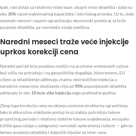
Ipak, rast dolazi sa relativno niske baze: ukupni nivoi skladišta i dalje su
oko
30%
ispod maksimalnog kapaciteta i istorijskog proseka. Uz to, slabi
sezonski cenovni rasponi ograničavaju ekonomski podsticaj za brže
punjenje skladišta, pa ravnoteža ostaje osetljiva.
Naredni meseci traže veće injekcije
uprkos korekciji cena
Naredni period biće posebno osetljiv na promene vremenskih uslova
koji utiču na potražnju i na geopolitičke događaje. Istovremeno, EU
ciljevi za skladištenje zahtevaju znatno veće količine injekcija u
narednim mesecima: dostizanje cilja od
90%
popunjenosti skladišta
zahtevalo bi oko
10 bcm više injekcija
nego prethodne godine.
Zbog toga korekcija cena ne uklanja osnovna strukturna ograničenja.
Iako kratkoročno olakšanje postoji kroz slabiju potrošnju tokom
prazničnog perioda i relativno stabilne tokove snabdevanja, evropsko
tržište gasa ostaje u zategnutoj ravnoteži opterećenoj rizikom — gde će
tempo punjenja skladišta i dalje biti ključan za smer cena.