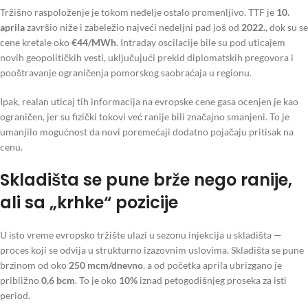
Tržišno raspoloženje je tokom nedelje ostalo promenljivo. TTF je
10.
aprila
završio niže i zabeležio najveći nedeljni pad još od
2022.
, dok su se
cene kretale oko
€44/MWh
. Intraday oscilacije bile su pod uticajem
novih geopolitičkih vesti, uključujući prekid diplomatskih pregovora i
pooštravanje ograničenja pomorskog saobraćaja u regionu.
Ipak, realan uticaj tih informacija na evropske cene gasa ocenjen je kao
ograničen, jer su fizički tokovi već ranije bili značajno smanjeni. To je
umanjilo mogućnost da novi poremećaji dodatno pojačaju pritisak na
cenu.
Skladišta se pune brže nego ranije,
ali sa „krhke“ pozicije
U isto vreme evropsko tržište ulazi u sezonu injekcija u skladišta —
proces koji se odvija u strukturno izazovnim uslovima. Skladišta se pune
brzinom od oko
250 mcm/dnevno
, a od početka aprila ubrizgano je
približno
0,6 bcm
. To je oko
10%
iznad petogodišnjeg proseka za isti
period.