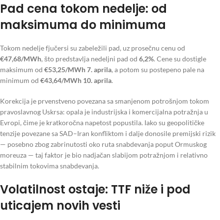
Pad cena tokom nedelje: od
maksimuma do minimuma
Tokom nedelje fjučersi su zabeležili pad, uz prosečnu cenu od
€47,68/MWh
, što predstavlja nedeljni pad od
6,2%
. Cene su dostigle
maksimum od
€53,25/MWh
7. aprila
, a potom su postepeno pale na
minimum od
€43,64/MWh
10. aprila
.
Korekcija je prvenstveno povezana sa smanjenom potrošnjom tokom
pravoslavnog Uskrsa: opala je industrijska i komercijalna potražnja u
Evropi, čime je kratkoročna napetost popustila. Iako su geopolitičke
tenzije povezane sa SAD–Iran konfliktom i dalje donosile premijski rizik
— posebno zbog zabrinutosti oko ruta snabdevanja poput Ormuskog
moreuza — taj faktor je bio nadjačan slabijom potražnjom i relativno
stabilnim tokovima snabdevanja.
Volatilnost ostaje: TTF niže i pod
uticajem novih vesti