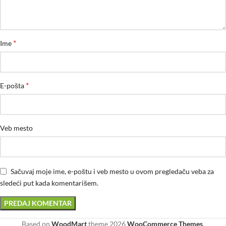
*
Ime
*
E-pošta
Veb mesto
Sačuvaj moje ime, e-poštu i veb mesto u ovom pregledaču veba za
sledeći put kada komentarišem.
Based on
WoodMart
theme
2026
WooCommerce Themes
.