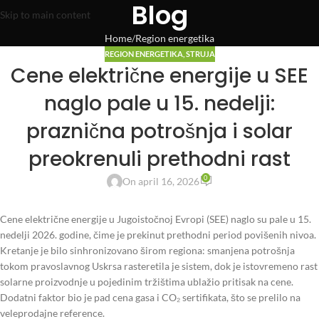
Blog
Skip to main content
Home
Region energetika
REGION ENERGETIKA
,
STRUJA
Cene električne energije u SEE
naglo pale u 15. nedelji:
praznična potrošnja i solar
preokrenuli prethodni rast
0
On april 16, 2026
Cene električne energije u Jugoistočnoj Evropi (SEE) naglo su pale u 15.
nedelji 2026. godine, čime je prekinut prethodni period povišenih nivoa.
Kretanje je bilo sinhronizovano širom regiona: smanjena potrošnja
tokom pravoslavnog Uskrsa rasteretila je sistem, dok je istovremeno rast
solarne proizvodnje u pojedinim tržištima ublažio pritisak na cene.
Dodatni faktor bio je pad cena gasa i CO₂ sertifikata, što se prelilo na
veleprodajne reference.