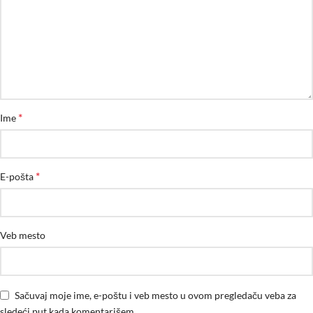
*
Ime
*
E-pošta
Veb mesto
Sačuvaj moje ime, e-poštu i veb mesto u ovom pregledaču veba za
sledeći put kada komentarišem.