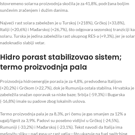
Istovremeno solarna proizvodnja skočila je za 41,8%, podržana boljim
sunčevim zračenjem i dužim danima.
Najveći rast solara zabeležen je u Turskoj (+218%), Grčkoj (+33,8%),
Italiji (+20,6%) i Mađarskoj (+26,7%), što odgovara sezonskoj tranziciji ka
solaru. Turska je jedina zabeležila rast ukupnog RES-a (+9,3%), jer je solar
nadoknadio slabiji vetar.
Hidro porast stabilizovao sistem;
termo proizvodnja pala
Proizvodnja hidroenergije porasla je za 4,8%, predvođena Italijom
(+20,2%) i Grčkom (+22,7%), dok je Rumunija ostala stabilna. Hrvatska je
zabeležila snažan oporavak sa niske baze; Srbija (-59,3%) i Bugarska
(-16,8%) imale su padove zbog lokalnih uslova.
Termo proizvodnja pala je za 8,3%, pri čemu je gas smanjen za 12% a
ugalj/lignit za 3,9%. Padovi su posebno vidljivi u Grčkoj (-24,5%),
Rumuniji (-33,2%) i Mađarskoj (-23,1%). Tekst navodi da Italija ima
mešovitu sliku—pad gasa uz rast uglja—što ukazuje na fuel switching.