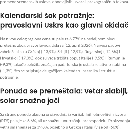
promene vremenskih uslova, obnovljivih izvora i prekograničnih tokova.
Kalendarski šok potražnje:
pravoslavni Uskrs kao glavni okidač
Na nivou celog regiona cene su pale za 6,77% na nedeljnom nivou—
pretežno zbog pravoslavnog Uskrsa (12. april 2026). Najveći padovi
zabeleženi su u Grčkoj (-13,9%), Srbiji (-12,9%), Bugarskoj (-12,6%) i
Hrvatskoj (-17,0%), dok su veća tržišta poput Italije (-9,5%) i Rumunije
(-9,3%) takođe beležila značajan pad. Turska je ostala relativno stabilna
(-1,3%), što se pripisuje drugačijem kalendaru praznika i strukturi
potrošnje.
Ponuda se premeštala: vetar slabiji,
solar snažno jači
Sa strane ponude ukupna proizvodnja iz varijabilnih obnovljivih izvora
(RES) pala je za 6,6%, ali uz snažnu unutrašnju preraspodelu. Proizvodnja
vetra smanjena je za 39,8%, posebno u Grčkoj i Italiji (više od -60%).