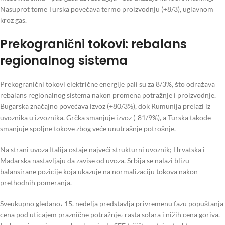
Nasuprot tome Turska povećava termo proizvodnju (+8/3), uglavnom
kroz gas.
Prekogranični tokovi: rebalans
regionalnog sistema
Prekogranični tokovi električne energije pali su za 8/3%, što odražava
rebalans regionalnog sistema nakon promena potražnje i proizvodnje.
Bugarska značajno povećava izvoz (+80/3%), dok Rumunija prelazi iz
uvoznika u izvoznika. Grčka smanjuje izvoz (-81/9%), a Turska takođe
smanjuje spoljne tokove zbog veće unutrašnje potrošnje.
Na strani uvoza Italija ostaje najveći strukturni uvoznik; Hrvatska i
Mađarska nastavljaju da zavise od uvoza. Srbija se nalazi blizu
balansirane pozicije koja ukazuje na normalizaciju tokova nakon
prethodnih pomeranja.
Sveukupno gledano، 15. nedelja predstavlja privremenu fazu popuštanja
cena pod uticajem praznične potražnje، rasta solara i nižih cena goriva.