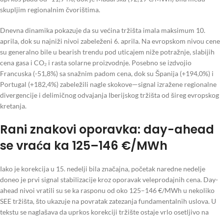
skupljim regionalnim čvorištima.
Dnevna dinamika pokazuje da su većina tržišta imala maksimum 10.
aprila, dok su najniži nivoi zabeleženi 6. aprila. Na evropskom nivou cene
su generalno bile u bearish trendu pod uticajem niže potražnje, slabijih
cena gasa i CO₂ i rasta solarne proizvodnje. Posebno se izdvojio
Francuska (-51,8%) sa snažnim padom cena, dok su Španija (+194,0%) i
Portugal (+182,4%) zabeležili nagle skokove—signal izražene regionalne
divergencije i delimičnog odvajanja Iberijskog tržišta od šireg evropskog
kretanja.
Rani znakovi oporavka: day-ahead
se vraća ka 125–146 €/MWh
Iako je korekcija u 15. nedelji bila značajna, početak naredne nedelje
doneo je prvi signal stabilizacije kroz oporavak veleprodajnih cena. Day-
ahead nivoi vratili su se ka rasponu od oko 125–146 €/MWh u nekoliko
SEE tržišta, što ukazuje na povratak zatezanja fundamentalnih uslova. U
tekstu se naglašava da uprkos korekciji tržište ostaje vrlo osetljivo na