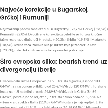
Najveće korekcije u Bugarskoj,
Grčkoj i Rumuniji
Najizraženiji padovi zabeleženi su u Bugarskoj (-24,6%), Grčkoj (-23,5%) i
Rumuniji (-22,8%). Dvocifrene korekcije zabeležile su i druge ključne
tačke regiona, uključujući Hrvatsku (-20,3%), Srbiju (-19,3%) i Mađarsku
(-18,6%). Jedina veća iznimka bila je Turska koja je zabeležila rast
(+28,9%), usled lokalnih neravnoteža ponude i potražnje.
Šira evropska slika: bearish trend uz
divergenciju Iberije
U većem delu Južne Evrope većina SEE tržišta trgovala je ispod 100
€/MWh, sa rasponom približno od 25 €/MWh do 120 €/MWh. Turska je
imala najniži nedeljni prosek (24,89 €/MWh), dok je Grčka (84,69
€/MWh) postala jedno od jeftinijih tržišta nakon pada od -5,77%. Na
višem kraju spektra Italija (119,89 €/MWh) ostala je najskuplje tržište
uprkos padu od -11,94%, dok je Mađarska (92,19 €/MWh) bila među