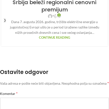
Srbija beleži regionalni cenovni
premijum
0
Dana 7. avgusta 2026. godine, tržište električne energije u
jugoistočnoj Evropi ušlo je u period izražene razlike između
nižih prosečnih dnevnih cena i sve većeg oslanjanja…
CONTINUE READING
Ostavite odgovor
*
Vaša adresa e-pošte neće biti objavljena.
Neophodna polja su označena
*
Komentar