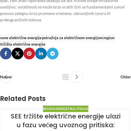
Ipak، rani znaci oporavka ukazuju da SEE tržište ostaje strukturno
osetljivo: volatilnost se može brzo vratiti čim se fundamentalni uslovi
ponovo zategnu kroz promene vremena، obnovljivih izvora ili
prekograničnih tokova.
cene električne energije
potražnja za električnom energijom
region
tržišta električne energije
Newer
Older
Related Posts
REGION ENERGETIKA
,
STRUJA
SEE tržište električne energije ulazi
u fazu većeg uvoznog pritiska: