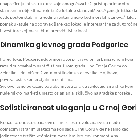
unapređenju infrastrukture koje omogućava brži pristup primarnim
stambenim objektima koje traže lokalno stanovništvo. Agencije ističu da
ovde postoji stabilnija godina rentanja nego kod morskih stanova.” Takav
pomak ukazuje na oporavak Bare kao lokacije interesantne za dugoročne
investitore kojima su bitni predvidljivi prinosi.
Dinamika glavnog grada Podgorice
Pored toga,
Podgorica
doprinosi ovoj priči svojom urbanizacijom koja
rezultira posebnim subtržištima širom grada – od Donje Gorice do
Zelenike – definišem životnim stilovima stanovnika te njihovoj
povezanosti s komercijalnim centrima.
Sve ovo jasno pokazuje potrebu investitora da sagledaju širu sliku koju
nude mikro-marketi umesto oslanjanja isključivo na gradske proseke .
Sofisticiranost ulaganja u Crnoj Gori
Konačno, ono što spaja ove primere jeste evolucija svesti među
domaćim i stranim ulagačima koji sada Crnu Goru vide ne samo kao
jedinstveno tržište već složen mozaik mikro-environment-a sa