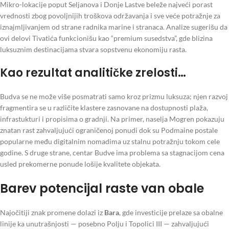
Mikro-lokacije poput Seljanova i Donje Lastve beleže najveći porast
vrednosti zbog povoljnijih troškova održavanja i sve veće potražnje za
iznajmljivanjem od strane radnika marine i stranaca. Analize sugerišu da
ovi delovi Tivatića funkcionišu kao “premium susedstva”, gde blizina
luksuznim destinacijama stvara sopstvenu ekonomiju rasta.
Kao rezultat analitičke zrelosti…
Budva se ne može više posmatrati samo kroz prizmu luksuza; njen razvoj
fragmentira se u različite klastere zasnovane na dostupnosti plaža,
infrastukturi i propisima o gradnji. Na primer, naselja Mogren pokazuju
znatan rast zahvaljujući ograničenoj ponudi dok su Podmaine postale
popularne među digitalnim nomadima uz stalnu potražnju tokom cele
godine. S druge strane, centar Budve ima problema sa stagnacijom cena
usled prekomerne ponude lošije kvalitete objekata.
Barev potencijal raste van obale
Najočitiji znak promene dolazi iz
Bara
, gde investicije prelaze sa obalne
linije ka unutrašnjosti — posebno Polju i Topolici III — zahvaljujući