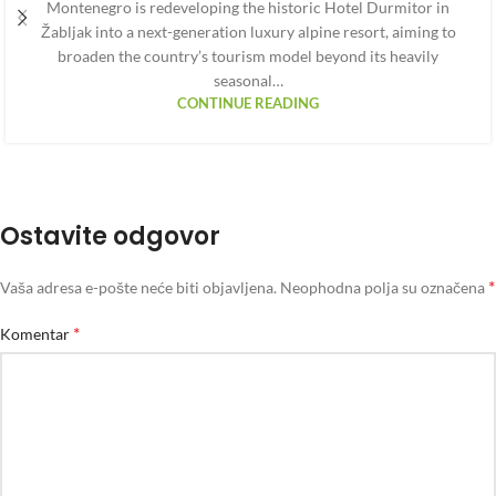
Montenegro is redeveloping the historic Hotel Durmitor in
Žabljak into a next-generation luxury alpine resort, aiming to
broaden the country’s tourism model beyond its heavily
seasonal…
CONTINUE READING
Ostavite odgovor
*
Vaša adresa e-pošte neće biti objavljena.
Neophodna polja su označena
*
Komentar