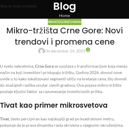
Blog
Skip to main content
Home
NEKATEGORIZOVANO
Mikro-tržišta Crne Gore: Novi
trendovi i promena cene
0
On decembar 14, 2025
U svetu nekretnina,
Crna Gora
se suočava s transformacijom koja menja
način na koji investitori pristupaju tržištu. Godina 2026. donosi nove
uvide u to kako lokalizovani segmenti utiču na kretanje cena, što dovodi
do značajnih razlika unutar samih gradova. Ova pojava mikro-tržišta
postaje ključni faktor za razumevanje investicionih prilika.
Tivat kao primer mikrosvetova
Tivat
, često percipiran kao najskuplji grad po kvadratnom metru,
pokazuje da je prava dinamika rasta skrivena u njegovim okruženjima.