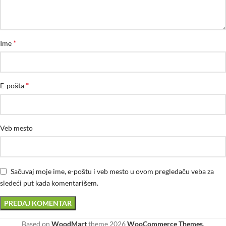
*
Ime
*
E-pošta
Veb mesto
Sačuvaj moje ime, e-poštu i veb mesto u ovom pregledaču veba za
sledeći put kada komentarišem.
Based on
WoodMart
theme
2026
WooCommerce Themes
.