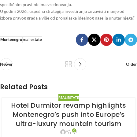
specifičnim pravilnicima vrednovanja.
U godini 2026., uspešna strategija investiranja će zavisiti manje od
izbora pravog grada a više od pronalaska idealnog naselja unutar njega.”
Montenegro
real estate
Newer
Older
Related Posts
REAL ESTATE
Hotel Durmitor revamp highlights
Montenegro’s push into Europe’s
ultra-luxury mountain tourism
0