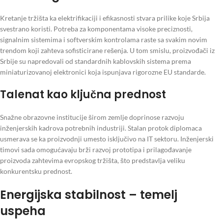
Kretanje tržišta ka elektrifikaciji i efikasnosti stvara prilike koje Srbija
svestrano koristi. Potreba za komponentama visoke preciznosti,
signalnim sistemima i softverskim kontrolama raste sa svakim novim
trendom koji zahteva sofisticirane rešenja. U tom smislu, proizvođači iz
Srbije su napredovali od standardnih kablovskih sistema prema
miniaturizovanoj elektronici koja ispunjava rigorozne EU standarde.
Talenat kao ključna prednost
Snažne obrazovne institucije širom zemlje doprinose razvoju
inženjerskih kadrova potrebnih industriji. Stalan protok diplomaca
usmerava se ka proizvodnji umesto isključivo na IT sektoru. Inženjerski
timovi sada omogućavaju brži razvoj prototipa i prilagođavanje
proizvoda zahtevima evropskog tržišta, što predstavlja veliku
konkurentsku prednost.
Energijska stabilnost – temelj
uspeha