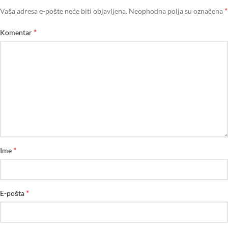
*
Vaša adresa e-pošte neće biti objavljena.
Neophodna polja su označena
*
Komentar
*
Ime
*
E-pošta