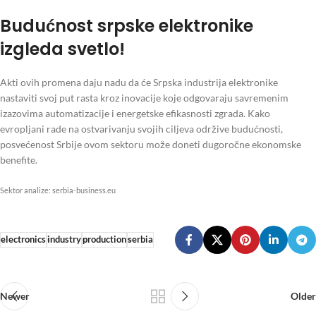
Budućnost srpske elektronike
izgleda svetlo!
Akti ovih promena daju nadu da će Srpska industrija elektronike
nastaviti svoj put rasta kroz inovacije koje odgovaraju savremenim
izazovima automatizacije i energetske efikasnosti zgrada. Kako
evropljani rade na ostvarivanju svojih ciljeva održive budućnosti,
posvećenost Srbije ovom sektoru može doneti dugoročne ekonomske
benefite.
Sektor analize: serbia-business.eu
electronics
industry
production
serbia
Newer
Older