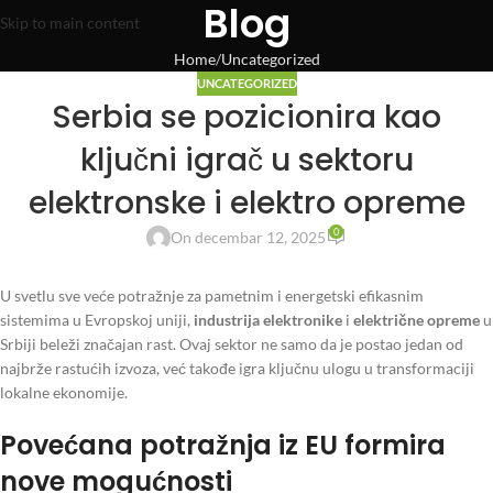
Blog
Skip to main content
Home
Uncategorized
UNCATEGORIZED
Serbia se pozicionira kao
ključni igrač u sektoru
elektronske i elektro opreme
0
On decembar 12, 2025
U svetlu sve veće potražnje za pametnim i energetski efikasnim
sistemima u Evropskoj uniji,
industrija elektronike
i
električne opreme
u
Srbiji beleži značajan rast. Ovaj sektor ne samo da je postao jedan od
najbrže rastućih izvoza, već takođe igra ključnu ulogu u transformaciji
lokalne ekonomije.
Povećana potražnja iz EU formira
nove mogućnosti