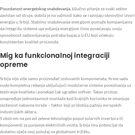
Pouzdanost energetskog snabdevanja
, ključno pitanje za svaki sektor
zavistan od struje, dobila je na važnosti kako se razvijaju obnovljivi izvori
energije u Srbiji. Stabilno snabdevanje energijom pomaže kompanijama
da integrišu sisteme upravljanja energijom čime povećavaju svoju
sposobnost zadovoljavanja potreba kupaca iz EU koji očekuju
konzistentan kvalitet proizvoda.
Mig ka funkcionalnoj integraciji
opreme
Srbija nije više samo proizvođač izolovanih komponenata; firme sada
nude kompletna rešenja uključujući modularne sisteme povezivanja uz
testiranje kvaliteta i ponekad čak ugrađen softver. Takav pristup
unapređuje jednostavnost montaže kod krajnjih korisnika te smanjuje
složenost nabavne mreže – faktor koji pridobija pažnju evropskih
industrijskih aktera.
S obzirom na porast zelene tehnologije poput solarnih invertora ili
komponenti za punjenje električnih vozila, Srbija ima potencijal da
dodatno ojača svoj položaj na globalnom tržištu.