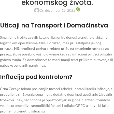
ekonomskog života.
0
On decembar 15, 2025
Uticaji na Transport i Domaćinstva
Smanjenje troškova svih kategorija goriva donosi trenutno olakšanje
logističkim operaterima, taksi udruženjima i pružateljima javnog
prevoza.
Niži troškovi goriva direktno utiču na smanjenje rashoda za
prevoz
, što je posebno važno u vreme kada su inflacioni pritisci prisutni
gotovo svuda. Za domaćinstva to znači manji teret prilikom putovanja ili
nabavke osnovnih namirnica.
Inflacija pod kontrolom?
Crna Gora je tokom poslednjih meseci zabeležila stabilizaciju inflacije, a
produljena snižavanja cena mogu dodatno doprineti spuštanju životnih
troškova. Ipak, neophodna je opreznost jer su globalni tržišni trendovi
veoma promenljivi; geopolitički faktori i odluke OPEC-a mogli bi lako
promeniti trenutnu situaciju.