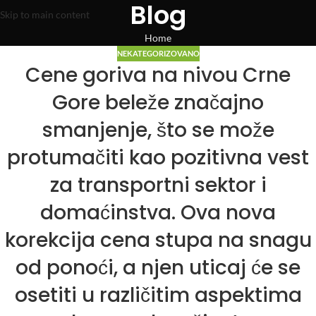
Blog
Skip to main content
Home
NEKATEGORIZOVANO
Cene goriva na nivou Crne
Gore beleže značajno
smanjenje, što se može
protumačiti kao pozitivna vest
za transportni sektor i
domaćinstva. Ova nova
korekcija cena stupa na snagu
od ponoći, a njen uticaj će se
osetiti u različitim aspektima