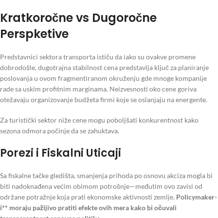
Kratkoročne vs Dugoročne
Perspketive
Predstavnici sektora transporta ističu da iako su ovakve promene
dobrodošle, dugotrajna stabilnost cena predstavlja ključ za planiranje
poslovanja u ovom fragmentiranom okruženju gde mnoge kompanije
rade sa uskim profitnim marginama. Neizvesnosti oko cene goriva
otežavaju organizovanje budžeta firmi koje se oslanjaju na energente.
Za turistički sektor niže cene mogu poboljšati konkurentnost kako
sezona odmora počinje da se zahuktava.
Porezi i Fiskalni Uticaji
Sa fiskalne tačke gledišta, smanjenja prihoda po osnovu akciza mogla bi
biti nadoknađena većim obimom potrošnje—međutim ovo zavisi od
održane potražnje koja prati ekonomske aktivnosti zemlje.
Policymaker-
i** moraju pažljivo pratiti efekte ovih mera kako bi očuvali