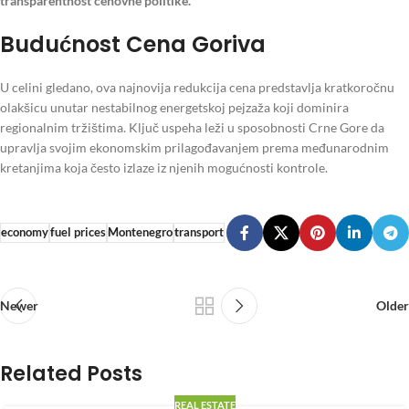
transparentnost cenovne politike.
Budućnost Cena Goriva
U celini gledano, ova najnovija redukcija cena predstavlja kratkoročnu
olakšicu unutar nestabilnog energetskoj pejzaža koji dominira
regionalnim tržištima. Ključ uspeha leži u sposobnosti Crne Gore da
upravlja svojim ekonomskim prilagođavanjem prema međunarodnim
kretanjima koja često izlaze iz njenih mogućnosti kontrole.
economy
fuel prices
Montenegro
transport
Newer
Older
Related Posts
REAL ESTATE