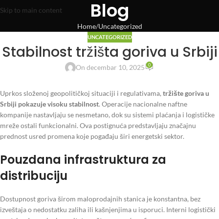
Blog
Skip to main content
Home
Uncategorized
UNCATEGORIZED
Stabilnost tržišta goriva u Srbiji
0
On decembar 10, 2025
Uprkos složenoj geopolitičkoj situaciji i regulativama,
tržište goriva u
Srbiji pokazuje visoku stabilnost
. Operacije nacionalne naftne
kompanije nastavljaju se nesmetano, dok su sistemi plaćanja i logističke
mreže ostali funkcionalni. Ova postignuća predstavljaju značajnu
prednost usred promena koje pogađaju širi energetski sektor.
Pouzdana infrastruktura za
distribuciju
Dostupnost goriva širom maloprodajnih stanica je konstantna, bez
izveštaja o nedostatku zaliha ili kašnjenjima u isporuci. Interni logistički