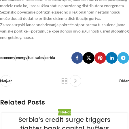
modela rada koji sada uživa status pouzdanog distributera energenata.
Sezonsko povećanje potražnje zajedno s regionalnom nestabilnošću
može dodati dodatne pritiske sistemu distribucije goriva.
Za sada srpski lanac snabdevanja pokreće otpor prema turbulencijama
vanjske politike—postignuće koje donosi nivo sigurnosti usred globalnog
energetskog haosa.
economy
energy
fuel sales
serbia
Newer
Older
Related Posts
FINANCE
Serbia’s credit surge triggers
tighter bank capital buffers