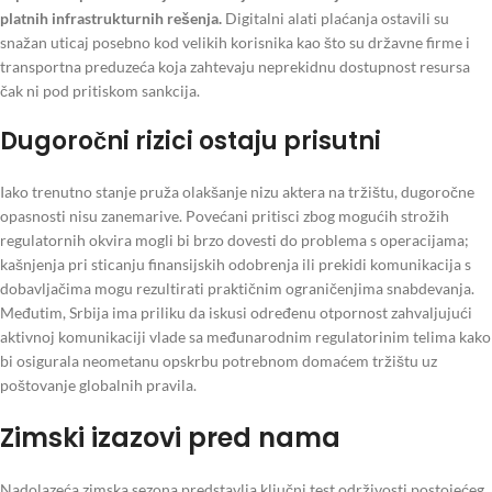
platnih infrastrukturnih rešenja.
Digitalni alati plaćanja ostavili su
snažan uticaj posebno kod velikih korisnika kao što su državne firme i
transportna preduzeća koja zahtevaju neprekidnu dostupnost resursa
čak ni pod pritiskom sankcija.
Dugoročni rizici ostaju prisutni
Iako trenutno stanje pruža olakšanje nizu aktera na tržištu, dugoročne
opasnosti nisu zanemarive. Povećani pritisci zbog mogućih strožih
regulatornih okvira mogli bi brzo dovesti do problema s operacijama;
kašnjenja pri sticanju finansijskih odobrenja ili prekidi komunikacija s
dobavljačima mogu rezultirati praktičnim ograničenjima snabdevanja.
Međutim, Srbija ima priliku da iskusi određenu otpornost zahvaljujući
aktivnoj komunikaciji vlade sa međunarodnim regulatorinim telima kako
bi osigurala neometanu opskrbu potrebnom domaćem tržištu uz
poštovanje globalnih pravila.
Zimski izazovi pred nama
Nadolazeća zimska sezona predstavlja ključni test održivosti postojećeg