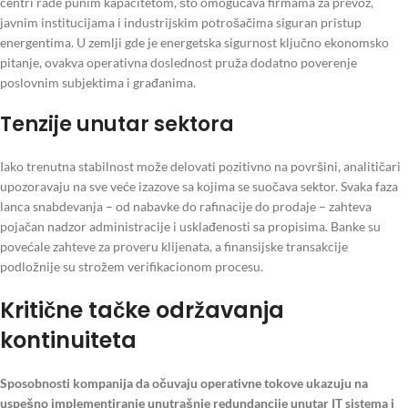
centri rade punim kapacitetom, što omogućava firmama za prevoz,
javnim institucijama i industrijskim potrošačima siguran pristup
energentima. U zemlji gde je energetska sigurnost ključno ekonomsko
pitanje, ovakva operativna doslednost pruža dodatno poverenje
poslovnim subjektima i građanima.
Tenzije unutar sektora
Iako trenutna stabilnost može delovati pozitivno na površini, analitičari
upozoravaju na sve veće izazove sa kojima se suočava sektor. Svaka faza
lanca snabdevanja – od nabavke do rafinacije do prodaje – zahteva
pojačan nadzor administracije i usklađenosti sa propisima. Banke su
povećale zahteve za proveru klijenata, a finansijske transakcije
podložnije su strožem verifikacionom procesu.
Kritične tačke održavanja
kontinuiteta
Sposobnosti kompanija da očuvaju operativne tokove ukazuju na
uspešno implementiranje unutrašnje redundancije unutar IT sistema i