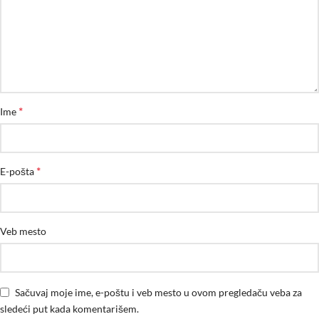
*
Ime
*
E-pošta
Veb mesto
Sačuvaj moje ime, e-poštu i veb mesto u ovom pregledaču veba za
sledeći put kada komentarišem.