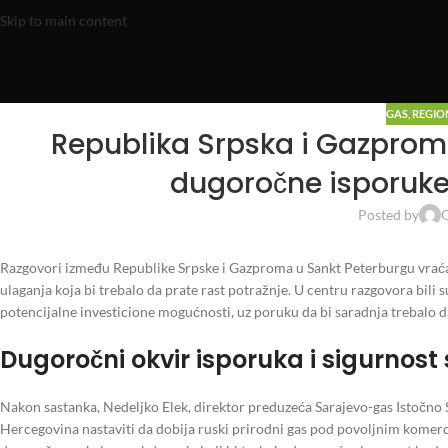
Skip to main content
GAS
,
REGIO
Republika Srpska i Gazprom 
dugoročne isporuke 
Posted by
O
Razgovori između Republike Srpske i Gazproma u Sankt Peterburgu vraćaj
ulaganja koja bi trebalo da prate rast potražnje. U centru razgovora bili
potencijalne investicione mogućnosti, uz poruku da bi saradnja trebalo d
Dugoročni okvir isporuka i sigurnos
Nakon sastanka, Nedeljko Elek, direktor preduzeća Sarajevo-gas Istočno S
Hercegovina nastaviti da dobija ruski prirodni gas pod povoljnim komerc