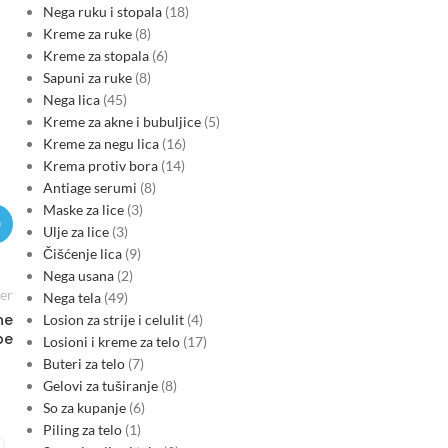
Nega ruku i stopala
18
Kreme za ruke
8
Kreme za stopala
6
Sapuni za ruke
8
Nega lica
45
Kreme za akne i bubuljice
5
Kreme za negu lica
16
Krema protiv bora
14
Antiage serumi
8
Maske za lice
3
Ulje za lice
3
Čišćenje lica
9
Nega usana
2
er
Nega tela
49
ne
Losion za strije i celulit
4
pe
Losioni i kreme za telo
17
Buteri za telo
7
Gelovi za tuširanje
8
So za kupanje
6
Piling za telo
1
GAS
,
REGION ENERGETIKA