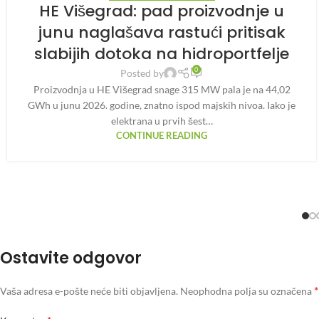
HE Višegrad: pad proizvodnje u
junu naglašava rastući pritisak
slabijih dotoka na hidroportfelje
0
Posted by
Proizvodnja u HE Višegrad snage 315 MW pala je na 44,02
GWh u junu 2026. godine, znatno ispod majskih nivoa. Iako je
elektrana u prvih šest…
CONTINUE READING
Ostavite odgovor
*
Vaša adresa e-pošte neće biti objavljena.
Neophodna polja su označena