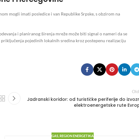
om mogli imati posledice i van Republike Srpske, s obzirom na
devanja i planiranog širenja mreže može biti signal o nameri da se
riključenja pojedinih lokalnih sredina kroz postepenu realizaciju
Old
Jadranski koridor: od turističke periferije do izvoz
elektroenergetske rute Evro
GAS
,
REGION ENERGETIKA