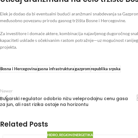
Elek je dodao da bi eventualni budući aranžmani snabdevanja sa Gazprom
međusobno povezanu prirodu gasnog tržišta Bosne i Hercegovine.
Za investitore i domaće aktere, kombinacija najavljenog dugoročnog snab
kapaciteti usklade s očekivanim rastom potražnje—uz mogućnost ranijeg p
projekta.
Bosna i Hercegovina
gasna infrastruktura
gazprom
republika srpska
Newer
Bugarski regulator odobrio nižu veleprodajnu cenu gasa
za jun, ali rast rizika ostaje na horizontu
Related Posts
HIDRO
,
REGION ENERGETIKA