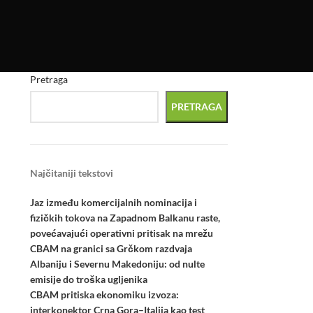
Pretraga
PRETRAGA
Najčitaniji tekstovi
Jaz između komercijalnih nominacija i
fizičkih tokova na Zapadnom Balkanu raste,
povećavajući operativni pritisak na mrežu
CBAM na granici sa Grčkom razdvaja
Albaniju i Severnu Makedoniju: od nulte
emisije do troška ugljenika
CBAM pritiska ekonomiku izvoza:
interkonektor Crna Gora–Italija kao test