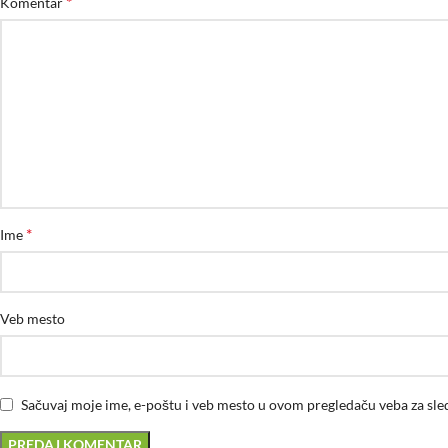
*
Komentar
*
Ime
Veb mesto
Sačuvaj moje ime, e-poštu i veb mesto u ovom pregledaču veba za sl