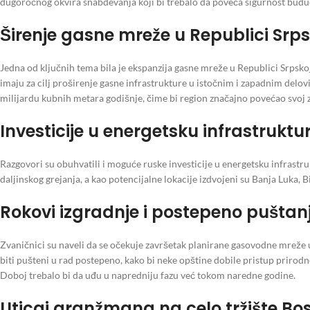
dugoročnog okvira snabdevanja koji bi trebalo da poveća sigurnost budu
Širenje gasne mreže u Republici Srps
Jedna od ključnih tema bila je ekspanzija gasne mreže u Republici Srpskoj
imaju za cilj proširenje gasne infrastrukture u istočnim i zapadnim delo
milijardu kubnih metara godišnje, čime bi region značajno povećao svoj z
Investicije u energetsku infrastruktur
Razgovori su obuhvatili i moguće ruske investicije u energetsku infrast
daljinskog grejanja, a kao potencijalne lokacije izdvojeni su Banja Luka, Bi
Rokovi izgradnje i postepeno puštan
Zvaničnici su naveli da se očekuje završetak planirane gasovodne mreže 
biti pušteni u rad postepeno, kako bi neke opštine dobile pristup prirodn
Doboj trebalo bi da uđu u napredniju fazu već tokom naredne godine.
Uticaj aranžmana na celo tržište Bo