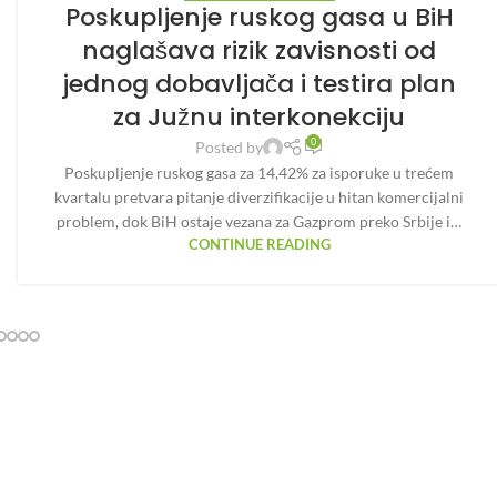
Poskupljenje ruskog gasa u BiH
naglašava rizik zavisnosti od
jednog dobavljača i testira plan
za Južnu interkonekciju
0
Posted by
Poskupljenje ruskog gasa za 14,42% za isporuke u trećem
kvartalu pretvara pitanje diverzifikacije u hitan komercijalni
problem, dok BiH ostaje vezana za Gazprom preko Srbije i…
CONTINUE READING