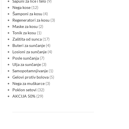
Sapuni za lice i telo
9
Južna gasna interkonekcija Bosne
Nega kose
12
i Hercegovine: LNG kao odgovor
Šamponi za kosu
4
na rast troškova ruskog gasa
Regeneratori za kosu
3
Maske za kosu
2
0
Posted by
Tonik za kosu
1
Predložena Južna gasna interkonekcija dobija komercijalno i
Zaštita od sunca
17
geopolitičko opravdanje jer bi LNG dopreman preko
Buteri za sunčanje
4
hrvatskog terminala Krk mogao biti oko 38% jeftiniji od
Losioni za sunčanje
4
postojećih isporuka ruskog…
Posle sunčanja
7
CONTINUE READING
Ulja za sunčanje
3
Samopotamnjivanje
1
Gelovi protiv bolova
5
Nega za muškarce
3
Poklon setovi
32
AKCIJA 50%
29