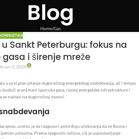
Blog
Home
Gas
N ENERGETIKA
u Sankt Peterburgu: fokus na
gasa i širenje mreže
0
n jun 2, 2026
u u prvi plan pitanje dugoročnog energetskog snabdevanja, ali i tempo
 su budući aranžmani isporuka gasa, razvoj energetske infrastrukture i
a se nastavi na dugoročnoj osnovi.
t snabdevanja
arajevo, ocenio je da razgovori potvrđuju očekivanja da će Bosna i
ijalnim uslovima. Prema njegovim rečima, cilj je uspostavljanje