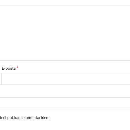
*
E-pošta
edeći put kada komentarišem.