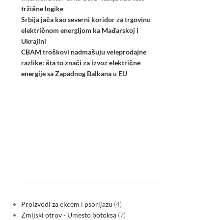
tržišne logike
Srbija jača kao severni koridor za trgovinu
električnom energijom ka Mađarskoj i
Ukrajini
CBAM troškovi nadmašuju veleprodajne
razlike: šta to znači za izvoz električne
energije sa Zapadnog Balkana u EU
Proizvodi za ekcem i psorijazu
4
Zmijski otrov - Umesto botoksa
7