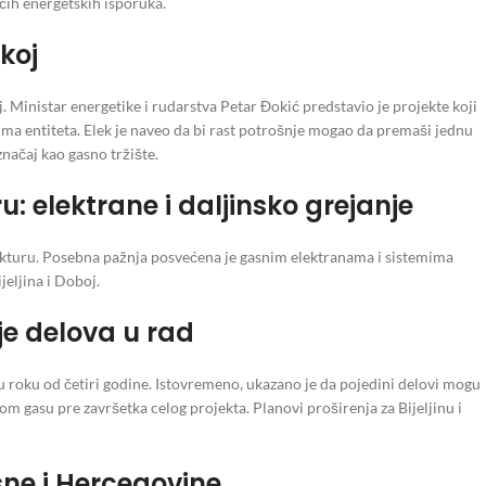
ćih energetskih isporuka.
koj
. Ministar energetike i rudarstva Petar Đokić predstavio je projekte koji
vima entiteta. Elek je naveo da bi rast potrošnje mogao da premaši jednu
načaj kao gasno tržište.
u: elektrane i daljinsko grejanje
rukturu. Posebna pažnja posvećena je gasnim elektranama i sistemima
jeljina i Doboj.
je delova u rad
u roku od četiri godine. Istovremeno, ukazano je da pojedini delovi mogu
om gasu pre završetka celog projekta. Planovi proširenja za Bijeljinu i
sne i Hercegovine