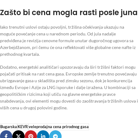
Zašto bi cena mogla rasti posle juna
Iako trenutni uslovi ostaju povoljni, tržišna očekivanja ukazuju na
moguće povećanje cena u narednom periodu. Od jula nadalje
predviđena je revizija cenovne formule unutar dugoročnog ugovora sa
Azerbejdžanom, pri čemu će ona reflektovati više globalne cene nafte iz
prethodnog kvartala.
Dodatno, energetski analitičari upozoravaju da širi tržišni faktori mogu
pojačati pritisak na rast cena gasa. Evropske zemlje trenutno povećavaju
ubrizgavanje gasa u skladišta pred zimsku sezonu, dok je konkurencija
između Evrope i Azije za LNG isporuke i dalje izražena. U kombinaciji sa
geopolitičkim rizicima koji utiču na glavne energetske pravce
snabdevanja, ovi elementi mogu dovesti do zaoštravanja tržišnih uslova i
viših cena u drugoj polovini godine.
Bugarska
KEVR
veleprodajna cena prirodnog gasa