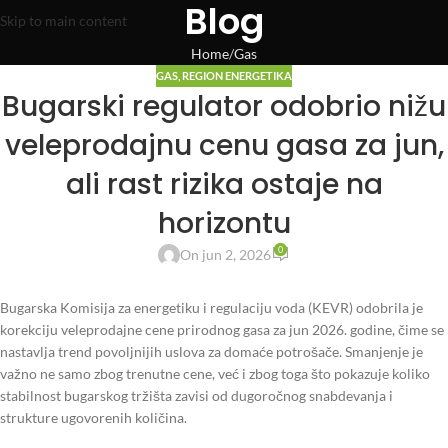
Blog
Skip to main content
Home
Gas
GAS
,
REGION ENERGETIKA
Bugarski regulator odobrio nižu
veleprodajnu cenu gasa za jun,
ali rast rizika ostaje na
horizontu
0
On jun 2, 2026
Bugarska Komisija za energetiku i regulaciju voda (KEVR) odobrila je
korekciju veleprodajne cene prirodnog gasa za jun 2026. godine, čime se
nastavlja trend povoljnijih uslova za domaće potrošače. Smanjenje je
važno ne samo zbog trenutne cene, već i zbog toga što pokazuje koliko
stabilnost bugarskog tržišta zavisi od dugoročnog snabdevanja i
strukture ugovorenih količina.