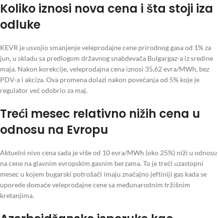
Koliko iznosi nova cena i šta stoji iza
odluke
KEVR je usvojio smanjenje veleprodajne cene prirodnog gasa od 1% za
jun, u skladu sa predlogom državnog snabdevača Bulgargaz-a iz sredine
maja. Nakon korekcije, veleprodajna cena iznosi 35,62 evra/MWh, bez
PDV-a i akciza. Ova promena dolazi nakon povećanja od 5% koje je
regulator već odobrio za maj.
Treći mesec relativno nižih cena u
odnosu na Evropu
Aktuelni nivo cena sada je više od 10 evra/MWh (oko 25%) niži u odnosu
na cene na glavnim evropskim gasnim berzama. To je treći uzastopni
mesec u kojem bugarski potrošači imaju značajno jeftiniji gas kada se
uporede domaće veleprodajne cene sa međunarodnim tržišnim
kretanjima.