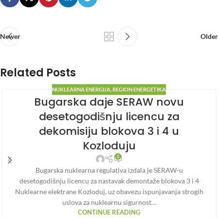
Newer
Older
Related Posts
NUKLEARNA ENERGIJA
,
REGION ENERGETIKA
Bugarska daje SERAW novu
desetogodišnju licencu za
dekomisiju blokova 3 i 4 u
Kozloduju
0
Bugarska nuklearna regulativa izdala je SERAW-u
desetogodišnju licencu za nastavak demontaže blokova 3 i 4
Nuklearne elektrane Kozloduj, uz obavezu ispunjavanja strogih
uslova za nuklearnu sigurnost…
CONTINUE READING