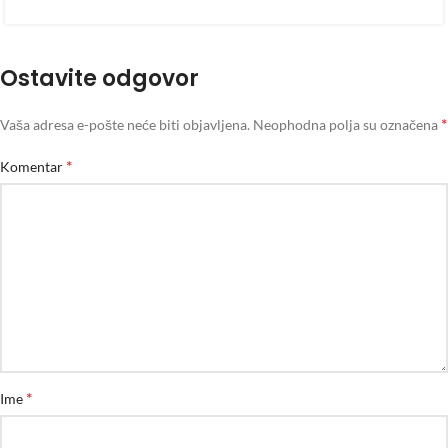
Ostavite odgovor
*
Vaša adresa e-pošte neće biti objavljena.
Neophodna polja su označena
*
Komentar
*
Ime