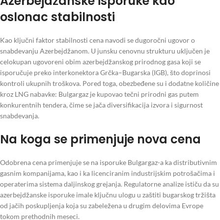
Azerbejdžanske isporuke kao
oslonac stabilnosti
Kao ključni faktor stabilnosti cena navodi se dugoročni ugovor o
snabdevanju Azerbejdžanom. U junsku cenovnu strukturu uključen je
celokupan ugovoreni obim azerbejdžanskog prirodnog gasa koji se
isporučuje preko interkonektora Grčka–Bugarska (IGB), što doprinosi
kontroli ukupnih troškova. Pored toga, obezbeđene su i dodatne količine
kroz LNG nabavke: Bulgargaz je kupovao tečni prirodni gas putem
konkurentnih tendera, čime se jača diversifikacija izvora i sigurnost
snabdevanja.
Na koga se primenjuje nova cena
Odobrena cena primenjuje se na isporuke Bulgargaz-a ka distributivnim
gasnim kompanijama, kao i ka licenciranim industrijskim potrošačima i
operaterima sistema daljinskog grejanja. Regulatorne analize ističu da su
azerbejdžanske isporuke imale ključnu ulogu u zaštiti bugarskog tržišta
od jačih poskupljenja koja su zabeležena u drugim delovima Evrope
tokom prethodnih meseci.