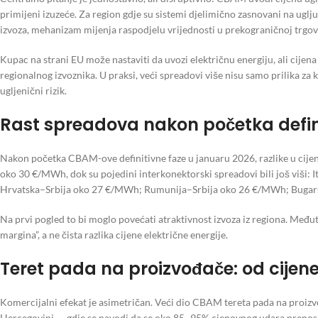
primijeni izuzeće. Za region gdje su sistemi djelimično zasnovani na uglj
izvoza, mehanizam mijenja raspodjelu vrijednosti u prekograničnoj trgov
Kupac na strani EU može nastaviti da uvozi električnu energiju, ali cijen
regionalnog izvoznika. U praksi, veći spreadovi više nisu samo prilika za 
ugljenični rizik.
Rast spreadova nakon početka defin
Nakon početka CBAM-ove definitivne faze u januaru 2026, razlike u cije
oko 30 €/MWh, dok su pojedini interkonektorski spreadovi bili još viš
Hrvatska–Srbija oko 27 €/MWh; Rumunija–Srbija oko 26 €/MWh; Bugar
Na prvi pogled to bi moglo povećati atraktivnost izvoza iz regiona. Me
margina”, a ne čista razlika cijene električne energije.
Teret pada na proizvođače: od cijen
Komercijalni efekat je asimetričan. Veći dio CBAM tereta pada na proizv
Hercegovini — gdje se navodi da se oko 85–95% cjenovnog udara prenosi