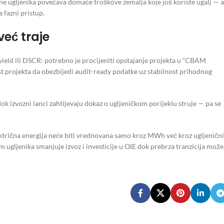
jene ugljenika povećava domaće troškove zemalja koje još koriste ugalj — a
 fazni pristup.
eć traje
yield ili DSCR: potrebno je procijeniti opstajanje projekta u “CBAM
st projekta da obezbijedi audit-ready podatke uz stabilnost prihodnog
k izvozni lanci zahtijevaju dokaz o ugljeničkom porijeklu struje — pa se
ektrična energija neće biti vrednovana samo kroz MWh već kroz ugljenični
om ugljenika smanjuje izvoz i investicije u OIE dok prebrza tranzicija može