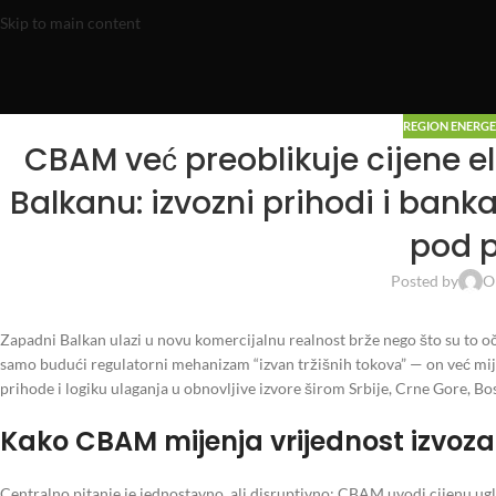
Skip to main content
REGION ENERG
CBAM već preoblikuje cijene e
Balkanu: izvozni prihodi i banka
pod p
Posted by
O
Zapadni Balkan ulazi u novu komercijalnu realnost brže nego što su to oč
samo budući regulatorni mehanizam “izvan tržišnih tokova” — on već mij
prihode i logiku ulaganja u obnovljive izvore širom Srbije, Crne Gore, B
Kako CBAM mijenja vrijednost izvoz
Centralno pitanje je jednostavno, ali disruptivno: CBAM uvodi cijenu uglj