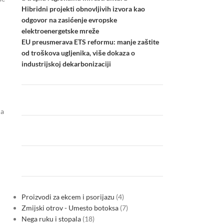
Hibridni projekti obnovljivih izvora kao
odgovor na zasićenje evropske
elektroenergetske mreže
EU preusmerava ETS reformu: manje zaštite
od troškova ugljenika, više dokaza o
industrijskoj dekarbonizaciji
na
Proizvodi za ekcem i psorijazu
4
Zmijski otrov - Umesto botoksa
7
Nega ruku i stopala
18