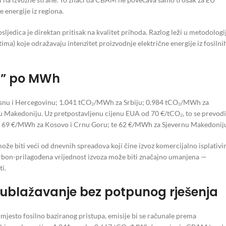
 energije iz regiona.
jedica je direktan pritisak na kvalitet prihoda. Razlog leži u metodologij
a) koje odražavaju intenzitet proizvodnje električne energije iz fosilni
za” po MWh
Bosnu i Hercegovinu; 1.041 tCO₂/MWh za Srbiju; 0.984 tCO₂/MWh za
akedoniju. Uz pretpostavljenu cijenu EUA od 70 €/tCO₂, to se prevodi
 69 €/MWh za Kosovo i Crnu Goru; te 62 €/MWh za Sjevernu Makedonij
ože biti veći od dnevnih spreadova koji čine izvoz komercijalno isplativi
 karbon-prilagođena vrijednost izvoza može biti značajno umanjena —
i.
 ublažavanje bez potpunog rješenja
jesto fosilno baziranog pristupa, emisije bi se računale prema