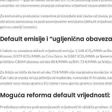
uvoznike; on istovremeno smanjuje ostvarenu vrijednost izvoza električne
Za komunalna preduzeća i nezavisne proizvođače koji zavise od izvoza, posl
obračuna zasnovanoj na podrazumijevanim emisijama (default vrijednostim
goriva u zemlji izvoznici.
Default emisije i “ugljenična obave
U tekstu su navedene default vrijednosti emisija: 1.148 tCO₂/MWh za 
Kosovo; 0.979 tCO₂/MWh za Crnu Goru; te 0.887 tCO₂/MWh za Sjevernu M
približnu CBAM obavezu od oko 80 €/MWh za BiH; 73 €/MWh za Srbiju;
Za Srbiju se ističe da teret od oko 73 €/MWh nije marginalna korekcija: m
Čak i ako je srpska struja jeftinija od mađarske, rumunske ili hrvatske,
uvodeći novu donju granicu EU cijene i novu gornju granicu izvozne dobit
Moguća reforma default vrijednosti:
Predložena reforma podrazumijevanih vrijednosti bi ublažila problem. Um