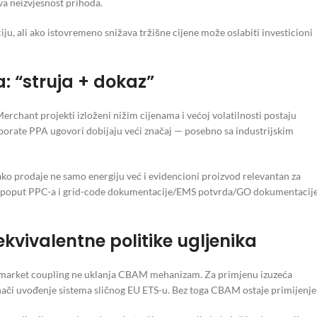
a neizvjesnost prihoda.
u, ali ako istovremeno snižava tržišne cijene može oslabiti investicioni
a: “struja + dokaz”
Merchant projekti izloženi nižim cijenama i većoj volatilnosti postaju
rporate PPA ugovori dobijaju veći značaj — posebno sa industrijskim
 ako prodaje ne samo energiju već i evidencioni proizvod relevantan za
a poput PPC-a i grid-code dokumentacije/EMS potvrda/GO dokumentacij
ekvivalentne politike ugljenika
mo market coupling ne uklanja CBAM mehanizam. Za primjenu izuzeća
znači uvođenje sistema sličnog EU ETS-u. Bez toga CBAM ostaje primijenje