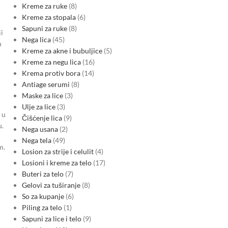
Kreme za ruke
8
Kreme za stopala
6
Sapuni za ruke
8
i
Nega lica
45
h
Kreme za akne i bubuljice
5
Kreme za negu lica
16
Krema protiv bora
14
Antiage serumi
8
Maske za lice
3
Ulje za lice
3
 u
Čišćenje lica
9
u.
Nega usana
2
Nega tela
49
m.
Losion za strije i celulit
4
Losioni i kreme za telo
17
Buteri za telo
7
Gelovi za tuširanje
8
So za kupanje
6
Piling za telo
1
Sapuni za lice i telo
9