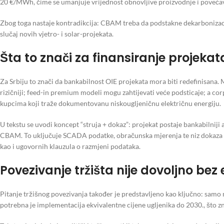
20 €/MWh, čime se umanjuje vrijednost obnovljive proizvodnje i povećav
Zbog toga nastaje kontradikcija: CBAM treba da podstakne dekarbonizacij
slučaj novih vjetro- i solar-projekata.
Šta to znači za finansiranje projekat
Za Srbiju to znači da bankabilnost OIE projekata mora biti redefinisana. 
rizičniji; feed-in premium modeli mogu zahtijevati veće podsticaje; a co
kupcima koji traže dokumentovanu niskougljeničnu električnu energiju.
U tekstu se uvodi koncept “struja + dokaz”: projekat postaje bankabilniji
CBAM. To uključuje SCADA podatke, obračunska mjerenja te niz dokaz
kao i ugovornih klauzula o razmjeni podataka.
Povezivanje tržišta nije dovoljno bez 
Pitanje tržišnog povezivanja također je predstavljeno kao ključno: sa
potrebna je implementacija ekvivalentne cijene ugljenika do 2030., što 