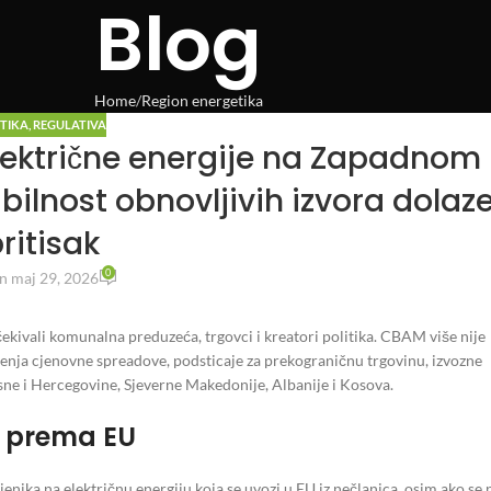
Blog
Home
Region energetika
ETIKA
,
REGULATIVA
lektrične energije na Zapadnom
bilnost obnovljivih izvora dolaz
ritisak
0
n maj 29, 2026
ekivali komunalna preduzeća, trgovci i kreatori politika. CBAM više nije
enja cjenovne spreadove, podsticaje za prekograničnu trgovinu, izvozne
osne i Hercegovine, Sjeverne Makedonije, Albanije i Kosova.
a prema EU
enika na električnu energiju koja se uvozi u EU iz nečlanica, osim ako se 