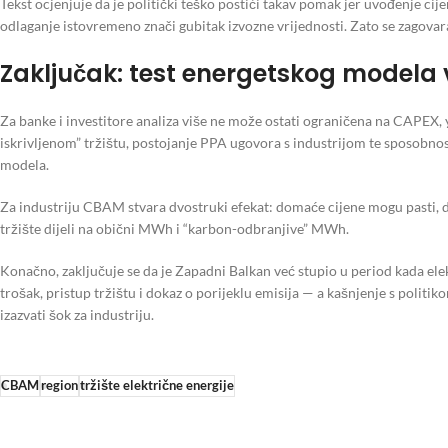
Tekst ocjenjuje da je politički teško postići takav pomak jer uvođenje ci
odlaganje istovremeno znači gubitak izvozne vrijednosti. Zato se zagovara
Zaključak: test energetskog modela v
Za banke i investitore analiza više ne može ostati ograničena na CAPEX, 
iskrivljenom” tržištu, postojanje PPA ugovora s industrijom te sposobno
modela.
Za industriju CBAM stvara dvostruki efekat: domaće cijene mogu pasti, do
tržište dijeli na obični MWh i “karbon-odbranjive” MWh.
Konačno, zaključuje se da je Zapadni Balkan već stupio u period kada el
trošak, pristup tržištu i dokaz o porijeklu emisija — a kašnjenje s politik
izazvati šok za industriju.
CBAM
region
tržište električne energije