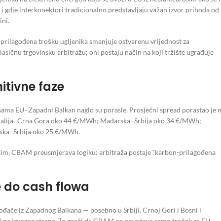
u i gdje interkonektori tradicionalno predstavljaju važan izvor prihoda od
ini.
a prilagođena trošku ugljenika smanjuje ostvarenu vrijednost za
klasičnu trgovinsku arbitražu; oni postaju način na koji tržište ugrađuje
itivne faze
nama EU–Zapadni Balkan naglo su porasle. Prosječni spread porastao je 
i: Italija–Crna Gora oko 44 €/MWh; Mađarska–Srbija oko 34 €/MWh;
ska–Srbija oko 25 €/MWh.
đutim, CBAM preusmjerava logiku: arbitraža postaje “karbon-prilagođena
e do cash flowa
ođače iz Zapadnog Balkana — posebno u Srbiji, Crnoj Gori i Bosni i
 na izvozne strane. To znači da CBAM ne povećava samo trošak za EU