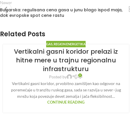
Newer
Bugarska: regulisana cena gasa u junu blago ispod maja,
dok evropske spot cene rastu
Related Posts
GAS
,
REGION ENERGETIKA
Vertikalni gasni koridor prelazi iz
hitne mere u trajnu regionalnu
infrastrukturu
0
Posted by
Vertikalni gasni koridor, prvobitno zamišljen kao odgovor na
poremećaje u tranzitu ruskog gasa, sada se razvija u sever–jug
mrežu koja povezuje devet zemalja i jača fleksibilnost…
CONTINUE READING