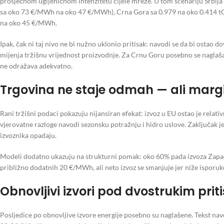
prosječnom ugljeničnom intenzitetu cijele mreže. U tom scenariju Srbi
sa oko 73 €/MWh na oko 47 €/MWh), Crna Gora sa 0.979 na oko 0.414 
na oko 45 €/MWh.
Ipak, čak ni taj nivo ne bi nužno uklonio pritisak: navodi se da bi ostao 
mijenja tržišnu vrijednost proizvodnje. Za Crnu Goru posebno se naglaš
ne odražava adekvatno.
Trgovina ne staje odmah — ali margi
Rani tržišni podaci pokazuju nijansiran efekat: izvoz u EU ostao je rela
vjerovatne razloge navodi sezonsku potražnju i hidro uslove. Zaključak
izvoznika opadaju.
Modeli dodatno ukazuju na strukturni pomak: oko 60% pada izvoza Zapad
približno dodatnih 20 €/MWh, ali neto izvoz se smanjuje jer niže ispor
Obnovljivi izvori pod dvostrukim pri
Posljedice po obnovljive izvore energije posebno su naglašene. Tekst na