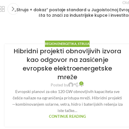
Old
„Struja + dokaz“ postaje standard u Jugoistočnoj Evrop
šta to znači za industrijske kupce i investito
REGION ENERGETIKA
,
STRUJA
Hibridni projekti obnovljivih izvora
kao odgovor na zasićenje
evropske elektroenergetske
mreže
0
Posted by
Evropski planovi za oko 120 GW obnovljivih kapaciteta sve
češće nailaze na ograničenja pristupa mreži. Hibridni projekti
—kombinovanjem solarne, vetra, hidro i baterijskih rešenja iza
iste tačke…
CONTINUE READING