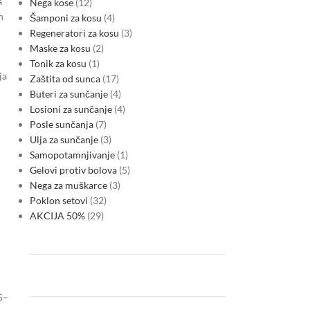
a
Nega kose
12
h
Šamponi za kosu
4
Regeneratori za kosu
3
Maske za kosu
2
Tonik za kosu
1
ja
Zaštita od sunca
17
Buteri za sunčanje
4
Losioni za sunčanje
4
Posle sunčanja
7
Ulja za sunčanje
3
Samopotamnjivanje
1
Gelovi protiv bolova
5
Nega za muškarce
3
Poklon setovi
32
AKCIJA 50%
29
5–