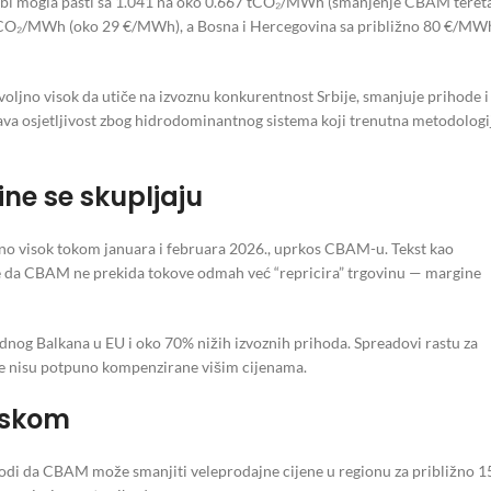
ja bi mogla pasti sa 1.041 na oko 0.667 tCO₂/MWh (smanjenje CBAM teret
tCO₂/MWh (oko 29 €/MWh), a Bosna i Hercegovina sa približno 80 €/MW
dovoljno visok da utiče na izvoznu konkurentnost Srbije, smanjuje prihode i
ava osjetljivost zbog hidrodominantnog sistema koji trenutna metodologi
ne se skupljaju
tivno visok tokom januara i februara 2026., uprkos CBAM-u. Tekst kao
 je da CBAM ne prekida tokove odmah već “repricira” trgovinu — margine
nog Balkana u EU i oko 70% nižih izvoznih prihoda. Spreadovi rastu za
uke nisu potpuno kompenzirane višim cijenama.
tiskom
vodi da CBAM može smanjiti veleprodajne cijene u regionu za približno 1