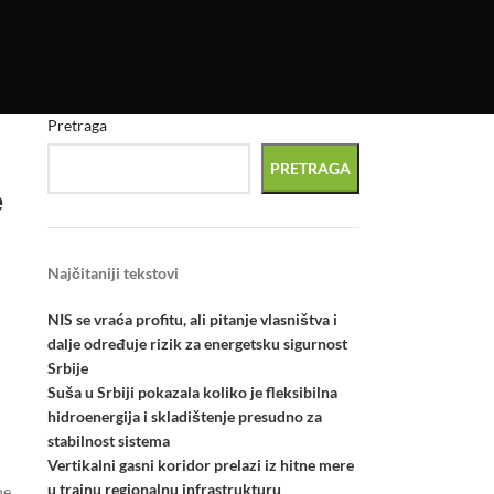
Pretraga
PRETRAGA
e
Najčitaniji tekstovi
NIS se vraća profitu, ali pitanje vlasništva i
dalje određuje rizik za energetsku sigurnost
Srbije
Suša u Srbiji pokazala koliko je fleksibilna
hidroenergija i skladištenje presudno za
stabilnost sistema
Vertikalni gasni koridor prelazi iz hitne mere
u trajnu regionalnu infrastrukturu
ne