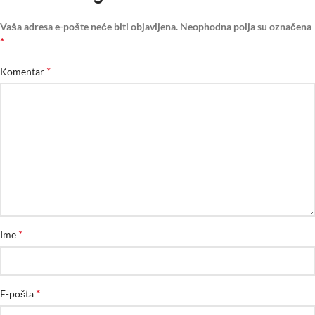
Vaša adresa e-pošte neće biti objavljena.
Neophodna polja su označena
*
*
Komentar
*
Ime
*
E-pošta