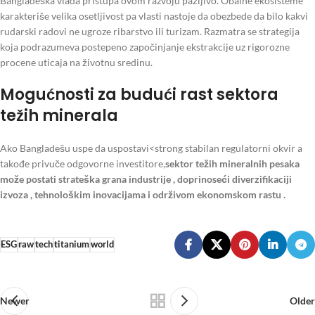
Bangladeška vlada pristupa ovom razvoju pažljivo. Obalne ekosisteme
karakteriše velika osetljivost pa vlasti nastoje da obezbede da bilo kakvi
rudarski radovi ne ugroze ribarstvo ili turizam. Razmatra se strategija
koja podrazumeva postepeno započinjanje ekstrakcije uz rigorozne
procene uticaja na životnu sredinu.
Mogućnosti za budući rast sektora
težih minerala
Ako Bangladešu uspe da uspostavi<strong stabilan regulatorni okvir a
takođe privuče odgovorne investitore,
sektor težih mineralnih pesaka
može postati strateška grana industrije
, doprinoseći diverzifikaciji
izvoza , tehnološkim inovacijama i održivom ekonomskom rastu .
ESG
raw
tech
titanium
world
Newer
Older