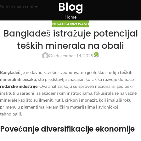
Blog
Skip to main content
Home
NEKATEGORIZOVANO
Bangladeš istražuje potencijal
teških minerala na obali
0
On decembar 14, 2025
Bangladeš
je nedavno završio sveobuhvatnu geološku studiju
teških
mineralnih pesaka
, što predstavlja značajan korak ka razvoju domaće
rudarske industrije
. Ova analiza, koju su sproveli nacionalni geološki
instituti u saradnji sa akademskim institucijama, fokusirala se na važne
minerale kao što su
ilmenit, rutil, cirkon i monazit
, koji imaju široku
primenu u pigmentima, keramičkim materijalima i avioničkoj
tehnologiji.
Povećanje diversifikacije ekonomije