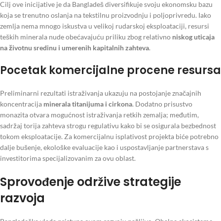
Cilj ove inicijative je da Bangladeš diversifikuje svoju ekonomsku bazu
koja se trenutno oslanja na tekstilnu proizvodnju i poljoprivredu. Iako
zemlja nema mnogo iskustva u velikoj rudarskoj eksploataciji, resursi
teških minerala nude obećavajuću priliku zbog relativno
niskog uticaja
na životnu sredinu i umerenih kapitalnih zahteva
.
Pocetak komercijalne procene resursa
Preliminarni rezultati istraživanja ukazuju na postojanje značajnih
koncentracija
minerala titanijuma i cirkona
. Dodatno prisustvo
monazita otvara mogućnost istraživanja retkih zemalja; međutim,
sadržaj torija zahteva strogu regulativu kako bi se osigurala bezbednost
tokom eksploatacije. Za komercijalnu isplativost projekta biće potrebno
dalje bušenje, ekološke evaluacije kao i uspostavljanje partnerstava s
investitorima specijalizovanim za ovu oblast.
Sprovođenje održive strategije
razvoja