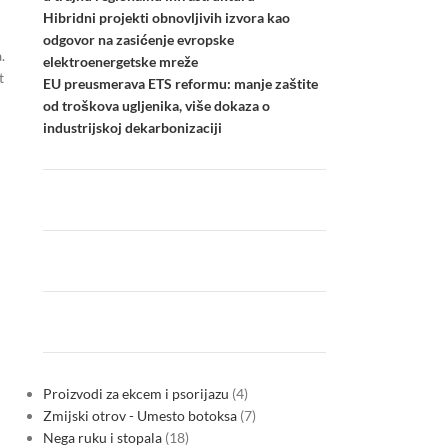
Hibridni projekti obnovljivih izvora kao
odgovor na zasićenje evropske
.
elektroenergetske mreže
t
EU preusmerava ETS reformu: manje zaštite
od troškova ugljenika, više dokaza o
industrijskoj dekarbonizaciji
Proizvodi za ekcem i psorijazu
4
Zmijski otrov - Umesto botoksa
7
Nega ruku i stopala
18