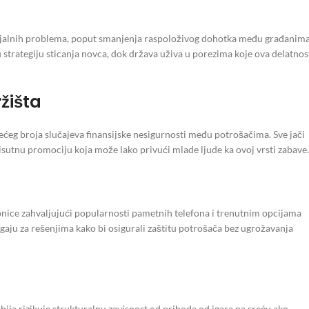
ocijalnih problema, poput smanjenja raspoloživog dohotka među građanima
u strategiju sticanja novca, dok država uživa u porezima koje ova delatnos
ržišta
ećeg broja slučajeva finansijske nesigurnosti među potrošačima. Sve jači
sutnu promociju koja može lako privući mlade ljude ka ovoj vrsti zabave.
onice zahvaljujući popularnosti pametnih telefona i trenutnim opcijama
agaju za rešenjima kako bi osigurali zaštitu potrošača bez ugrožavanja
rbija rizikuje strukturalnu zavisnost od prihoda od igara na sreću ako