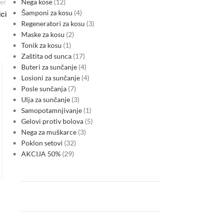
Nega kose
12
er
Šamponi za kosu
4
ci
Regeneratori za kosu
3
Maske za kosu
2
Tonik za kosu
1
Zaštita od sunca
17
MARKETS
Buteri za sunčanje
4
Serbia’s new macro cycle: energy
Losioni za sunčanje
4
volatility, CBAM risk and sovereign
Posle sunčanja
7
Ulja za sunčanje
3
funding pressures reshape the
Samopotamnjivanje
1
outlook
Gelovi protiv bolova
5
Nega za muškarce
3
0
Posted by
Poklon setovi
32
During CW21, Serbia’s inflation expectations, industrial
AKCIJA 50%
29
margins and financial stability became increasingly tied to
electricity-market volatility, higher imported energy costs and
sovereign financing pressure. Even as…
CONTINUE READING