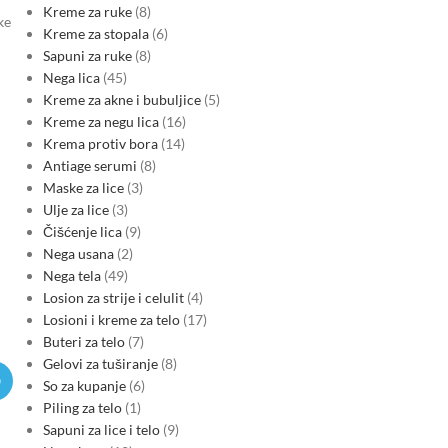
Kreme za ruke
8
ke
Kreme za stopala
6
Sapuni za ruke
8
Nega lica
45
Kreme za akne i bubuljice
5
Kreme za negu lica
16
Krema protiv bora
14
Antiage serumi
8
Maske za lice
3
Ulje za lice
3
Čišćenje lica
9
Nega usana
2
Nega tela
49
Losion za strije i celulit
4
Losioni i kreme za telo
17
Buteri za telo
7
Gelovi za tuširanje
8
So za kupanje
6
Piling za telo
1
Sapuni za lice i telo
9