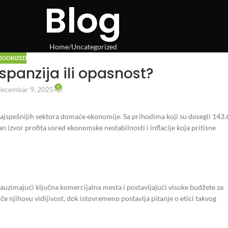
Blog
Home
Uncategorized
EGORIZED
spanzija ili opasnost?
0
decembar 9, 2025
 najspešnijih sektora domaće ekonomije. Sa prihodima koji su dosegli 143.
 izvor profita usred ekonomske nestabilnosti i inflacije koja pritisne
zauzimajući ključna komercijalna mesta i postavljajući visoke budžete za
 njihovu vidljivost, dok istovremeno postavlja pitanje o etici takvog