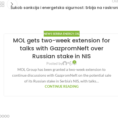
Old
Sukob sankcija i energetska sigurnost: Srbija na raskrsni
NEWS SERBIA ENERGY
,
OIL
MOL gets two-week extension for
talks with GazpromNeft over
Russian stake in NIS
0
Posted by
MOL Group has been granted a two-week extension to
continue discussions with GazpromNeft on the potential sale
of its Russian stake in Serbia’s NIS, with talks…
CONTINUE READING