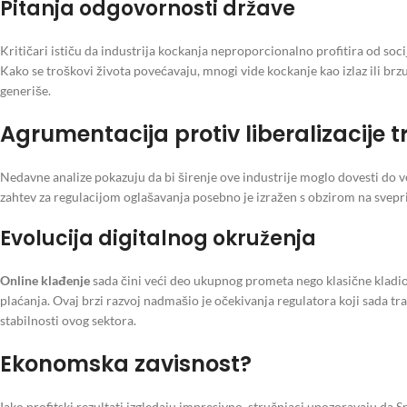
Pitanja odgovornosti države
Kritičari ističu da industrija kockanja neproporcionalno profitira od s
Kako se troškovi života povećavaju, mnogi vide kockanje kao izlaz ili brz
generiše.
Agrumentacija protiv liberalizacije t
Nedavne analize pokazuju da bi širenje ove industrije moglo dovesti do v
zahtev za regulacijom oglašavanja posebno je izražen s obzirom na svepri
Evolucija digitalnog okruženja
Online klađenje
sada čini veći deo ukupnog prometa nego klasične kladi
plaćanja. Ovaj brzi razvoj nadmašio je očekivanja regulatora koji sada tr
stabilnosti ovog sektora.
Ekonomska zavisnost?
Iako profitski rezultati izgledaju impresivno, stručnjaci upozoravaju da S