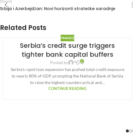
Newer
Srbija i Azerbejdžan: Novi horizonti strateške saradnje
Related Posts
FINANCE
Serbia’s credit surge triggers
tighter bank capital buffers
0
Posted by
Serbia’s rapid loan expansion has pushed total credit exposure
to nearly 80% of GDP, prompting the National Bank of Serbia
to raise the highest countercyclical and…
CONTINUE READING