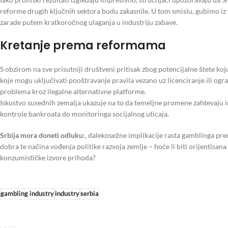
reforme drugih ključnih sektora budu zakasnile. U tom smislu, gubimo iz
zarade putem kratkoročnog ulaganja u industriju zabave.
Kretanje prema reformama
S obzirom na sve prisutniji društveni pritisak zbog potencijalne štete koj
koje mogu uključivati pooštravanje pravila vezano uz licenciranje ili ogra
problema kroz ilegalne alternativne platforme.
Iskustvo susednih zemalja ukazuje na to da temeljne promene zahtevaju int
kontrole bankroata do monitoringa socijalnog uticaja.
Srbija mora doneti odluku:
, dalekosežne implikacije rasta gamblinga pr
dobra te načina vođenja politike razvoja zemlje – hoće li biti orijentisana
konzumističke izvore prihoda?
gambling industry
industry
serbia