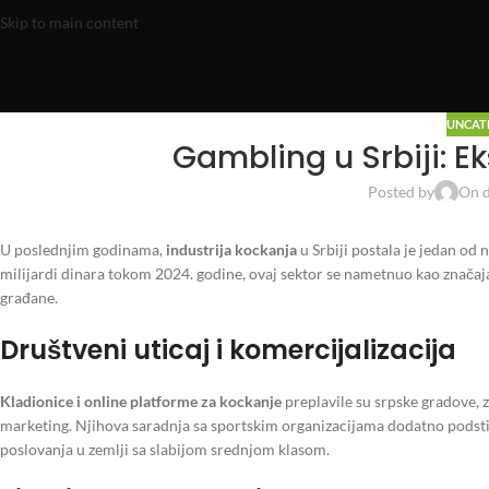
Skip to main content
UNCAT
Gambling u Srbiji: Ek
Posted by
On 
U poslednjim godinama,
industrija kockanja
u Srbiji postala je jedan od
milijardi dinara tokom 2024. godine, ovaj sektor se nametnuo kao značajan
građane.
Društveni uticaj i komercijalizacija
Kladionice i online platforme za kockanje
preplavile su srpske gradove, 
marketing. Njihova saradnja sa sportskim organizacijama dodatno podstiče
poslovanja u zemlji sa slabijom srednjom klasom.