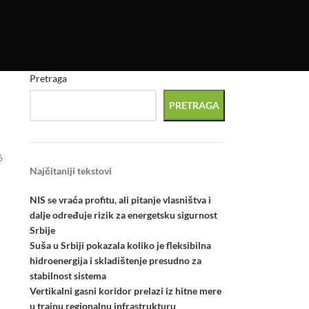
Pretraga
PRETRAGA
6
Najčitaniji tekstovi
NIS se vraća profitu, ali pitanje vlasništva i
dalje određuje rizik za energetsku sigurnost
Srbije
Suša u Srbiji pokazala koliko je fleksibilna
hidroenergija i skladištenje presudno za
stabilnost sistema
Vertikalni gasni koridor prelazi iz hitne mere
u trajnu regionalnu infrastrukturu