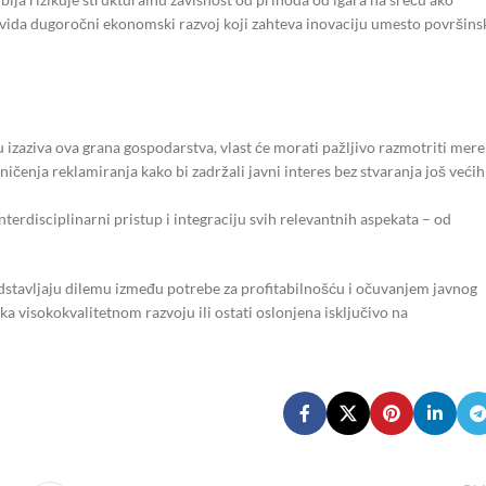
 vida dugoročni ekonomski razvoj koji zahteva inovaciju umesto površins
u izaziva ova grana gospodarstva, vlast će morati pažljivo razmotriti mere
ničenja reklamiranja kako bi zadržali javni interes bez stvaranja još većih
erdisciplinarni pristup i integraciju svih relevantnih aspekata – od
edstavljaju dilemu između potrebe za profitabilnošću i očuvanjem javnog
 ka visokokvalitetnom razvoju ili ostati oslonjena isključivo na