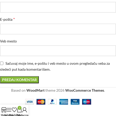
*
E-pošta
Veb mesto
Sačuvaj moje ime, e-poštu i veb mesto u ovom pregledaču veba za
sledeći put kada komentarišem.
Based on
WoodMart
theme
2026
WooCommerce Themes
.
0
Shop
Sidebar
Wishlist
Cart
My account