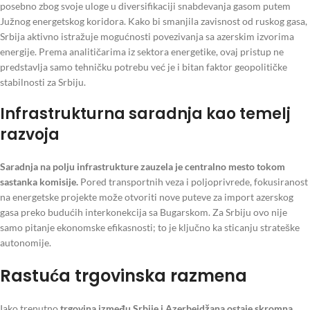
posebno zbog svoje uloge u diversifikaciji snabdevanja gasom putem
Južnog energetskog koridora. Kako bi smanjila zavisnost od ruskog gasa,
Srbija aktivno istražuje mogućnosti povezivanja sa azerskim izvorima
energije. Prema analitičarima iz sektora energetike, ovaj pristup ne
predstavlja samo tehničku potrebu već je i bitan faktor geopolitičke
stabilnosti za Srbiju.
Infrastrukturna saradnja kao temelj
razvoja
Saradnja na polju infrastrukture zauzela je centralno mesto tokom
sastanka komisije.
Pored transportnih veza i poljoprivrede, fokusiranost
na energetske projekte može otvoriti nove puteve za import azerskog
gasa preko budućih interkonekcija sa Bugarskom. Za Srbiju ovo nije
samo pitanje ekonomske efikasnosti; to je ključno ka sticanju strateške
autonomije.
Rastuća trgovinska razmena
Iako trenutno
trgovina između Srbije i Azerbejdžana ostaje skromna
,