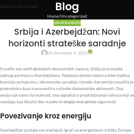
Blog
Skip to main content
Home
Uncategorized
UNCATEGORIZED
Srbija i Azerbejdžan: Novi
horizonti strateške saradnje
0
On decembar 9, 2025
U svetlu sve većih globalnih ekonomskih izazova, Srbija je pronašla
važnog partnera u Azerbejdžanu. Nedavna deveta sednica Intervladine
komisije za trgovinu i ekonomsku saradnju između dve zemlje označila je
prekretnicu koja transcendira rutinske diplomatske aktivnosti. Ova
sesija nije samo formalnost; ona signalizira produbljivanje odnosa koji se
razvijaju kao ključni deo srpske strategije energetske sigurnosti.
Povezivanje kroz energiju
Azerbejdžan postaje sve značajniji igrač na energetskom tržištu Evrope,