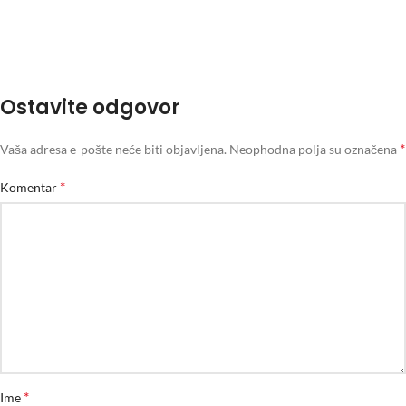
Ostavite odgovor
*
Vaša adresa e-pošte neće biti objavljena.
Neophodna polja su označena
*
Komentar
*
Ime