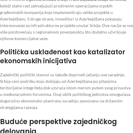
beleži stalni rast zahvaljujući proširenim operacijama srpskih
građevinskih kompanija koje implementiraju velike projekte u
Azerbejdžanu. S druge strane, investitori iz Azerbejdžana pokazuju
interesovanje za infrastrukturne projekte unutar Srbije. Dve nacije se sve
više poistovećuju s regionalnom povezanošću što dodatno učvršćuje
njihove komercijalne veze.
Politička usklađenost kao katalizator
ekonomskih inicijativa
Zajednički politički stavovi su takođe doprineli jačanju ove saradnje;
Srbija ceni podršku koju dobijaju od Azerbejdžana po pitanjima
teritorijalne integriteta dok uzvraća istom merom putem svog prisustva
u međunarodnim forumima. Ovaj oblik političkog jedinstva omogućava
dugoročnu ekonomsko-planiranu suradnju zasnovanu na državnim
strategijama razvoja.
Buduće perspektive zajedničkog
delovanja