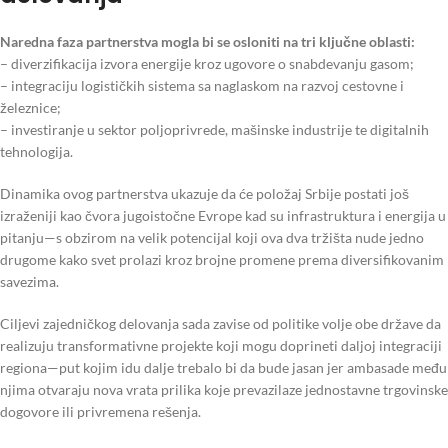
Naredna faza partnerstva mogla bi se osloniti na tri ključne oblasti:
– diverzifikacija izvora energije kroz ugovore o snabdevanju gasom;
– integraciju logističkih sistema sa naglaskom na razvoj cestovne i
železnice;
– investiranje u sektor poljoprivrede, mašinske industrije te digitalnih
tehnologija.
Dinamika ovog partnerstva ukazuje da će položaj Srbije postati još
izraženiji kao čvora jugoistočne Evrope kad su infrastruktura i energija u
pitanju—s obzirom na velik potencijal koji ova dva tržišta nude jedno
drugome kako svet prolazi kroz brojne promene prema diversifikovanim
savezima.
Ciljevi zajedničkog delovanja sada zavise od politike volje obe države da
realizuju transformativne projekte koji mogu doprineti daljoj integraciji
regiona—put kojim idu dalje trebalo bi da bude jasan jer ambasade među
njima otvaraju nova vrata prilika koje prevazilaze jednostavne trgovinske
dogovore ili privremena rešenja.