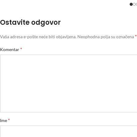
Ostavite odgovor
*
Vaša adresa e-pošte neće biti objavljena.
Neophodna polja su označena
*
Komentar
*
Ime