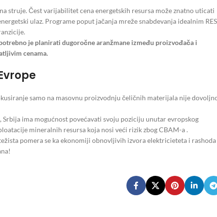
a struje. Čest varijabilitet cena energetskih resursa može znatno uticati
 energetski ulaz. Programe poput jačanja mreže snabdevanja idealnim RES
anzicije.
 potrebno je planirati dugoročne aranžmane između proizvođača i
atljivim cenama.
Evrope
okusiranje samo na masovnu proizvodnju čeličnih materijala nije dovoljn
, Srbija ima mogućnost povećavati svoju poziciju unutar evropskog
ploatacije mineralnih resursa koja nosi veći rizik zbog CBAM-a .
težista pomera se ka ekonomiji obnovljivih izvora elektricieteta i rashoda
ana!