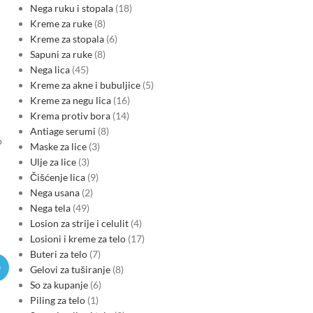
Nega ruku i stopala
18
Kreme za ruke
8
Kreme za stopala
6
Sapuni za ruke
8
Nega lica
45
Kreme za akne i bubuljice
5
Kreme za negu lica
16
Krema protiv bora
14
Antiage serumi
8
o
Maske za lice
3
Ulje za lice
3
Čišćenje lica
9
Nega usana
2
Nega tela
49
Losion za strije i celulit
4
Losioni i kreme za telo
17
Buteri za telo
7
Gelovi za tuširanje
8
So za kupanje
6
Piling za telo
1