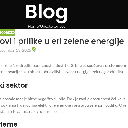
Blog
Home
Uncategorized
EGORIZED
ovi i prilike u eri zelene energije
0
ecembar 13, 2025
 koje će odrediti budućnost industrije.
Srbija se suočava s prelomnom
 inovacijama u oblasti obnovljivih izvora energije i zelenog vodonika.
i sektor
postale manje bitne nego što su bile. Dok je ranije dostupnost čelika iz
e poklanja troškovima električne energije i pristupu zelenom vodiku. Ove
ostala relevantna na evropskoj sceni.
isteme