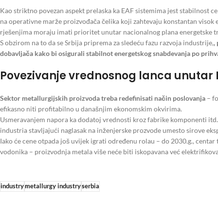
Kao striktno povezan aspekt prelaska ka EAF sistemima jest stabilnost cen
na operativne marže proizvođača čelika koji zahtevaju konstantan visok
rješenjima moraju imati prioritet unutar nacionalnog plana energetske tr
S obzirom na to da se Srbija priprema za sledeću fazu razvoja industrije,
,
dobavljača kako bi osigurali stabilnot energetskog snabdevanja po prihv
Povezivanje vrednosnog lanca unutar 
Sektor metallurgijskih proizvoda treba redefinisati način poslovanja
– f
efikasno niti profitabilno u današnjim ekonomskim okvirima.
Usmeravanjem napora ka dodatoj vrednosti kroz fabrike komponenti itd.
industria stavljajući naglasak na inženjerske prozvode umesto sirove eks
Iako će cene otpada još uvijek igrati određenu rolau – do 2030.g., centar 
vodonika – proizvodnja metala više neće biti iskopavana već elektrifikov
industry
metallurgy industry
serbia