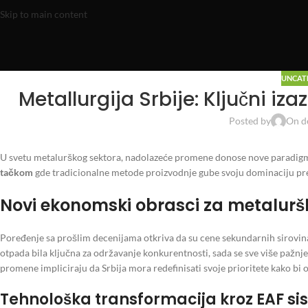
Skip to main content
UNCAT
Metallurgija Srbije: Ključni izaz
Posted by
On d
U svetu metalurškog sektora, nadolazeće promene donose nove paradigme
tačkom
gde tradicionalne metode proizvodnje gube svoju dominaciju pred
Novi ekonomski obrasci za metaluršk
Poređenje sa prošlim decenijama otkriva da su cene sekundarnih sirovina 
otpada bila ključna za održavanje konkurentnosti, sada se sve više pažnj
promene impliciraju da Srbija mora redefinisati svoje prioritete kako bi 
Tehnološka transformacija kroz EAF s