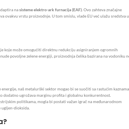
adaptira na
sisteme elektro-ark furnacija (EAF)
. Ovo zahteva značajne
ava ovakvu vrstu proizvodnje. U tom smislu, vlade EU već ulažu sredstva u
nje koje može omogućiti direktnu redukciju asigniranjem ogromnih
onude povoljne zelene energiji, proizvodnja čelika bazirana na vodoniku n
ve energije, naš metalurški sektor mogao bi se suočiti sa rastućim kaznama
odatno ugrožava marginu profita i globalnu konkurentnost.
dustrijskim politikama, mogla bi postati važan igrač na međunarodnom
e ugljen-dioksida.
ja?