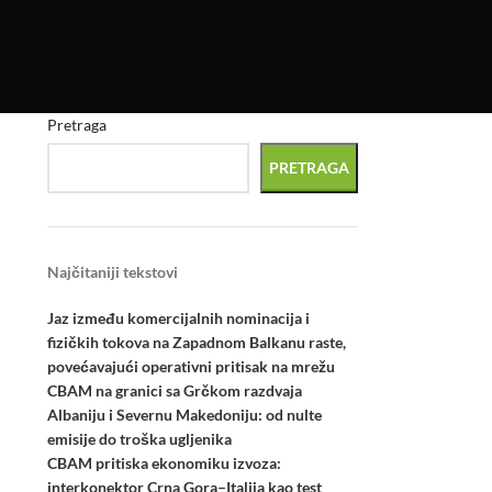
Pretraga
PRETRAGA
Najčitaniji tekstovi
Jaz između komercijalnih nominacija i
fizičkih tokova na Zapadnom Balkanu raste,
povećavajući operativni pritisak na mrežu
CBAM na granici sa Grčkom razdvaja
Albaniju i Severnu Makedoniju: od nulte
emisije do troška ugljenika
CBAM pritiska ekonomiku izvoza:
interkonektor Crna Gora–Italija kao test