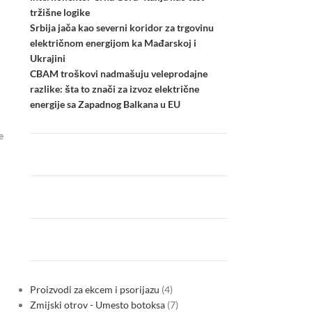
tržišne logike
Srbija jača kao severni koridor za trgovinu
električnom energijom ka Mađarskoj i
Ukrajini
CBAM troškovi nadmašuju veleprodajne
razlike: šta to znači za izvoz električne
energije sa Zapadnog Balkana u EU
e
Proizvodi za ekcem i psorijazu
4
Zmijski otrov - Umesto botoksa
7