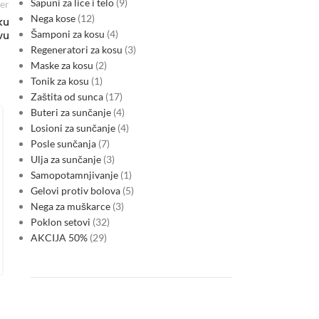
Sapuni za lice i telo
9
er
Nega kose
12
ku
Šamponi za kosu
4
vu
Regeneratori za kosu
3
Maske za kosu
2
Tonik za kosu
1
Zaštita od sunca
17
MARKETS
Buteri za sunčanje
4
Serbia’s new macro cycle: energy
Losioni za sunčanje
4
volatility, CBAM risk and sovereign
Posle sunčanja
7
Ulja za sunčanje
3
funding pressures reshape the
Samopotamnjivanje
1
outlook
Gelovi protiv bolova
5
0
Nega za muškarce
3
Posted by
Poklon setovi
32
During CW21, Serbia’s inflation expectations, industrial
AKCIJA 50%
29
margins and financial stability became increasingly tied to
electricity-market volatility, higher imported energy costs and
sovereign financing pressure. Even as…
CONTINUE READING