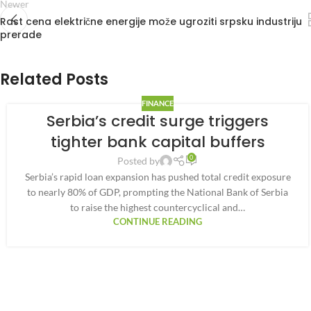
Newer
Rast cena električne energije može ugroziti srpsku industriju
prerade
Related Posts
FINANCE
Serbia’s credit surge triggers
tighter bank capital buffers
0
Posted by
Serbia’s rapid loan expansion has pushed total credit exposure
to nearly 80% of GDP, prompting the National Bank of Serbia
to raise the highest countercyclical and…
CONTINUE READING