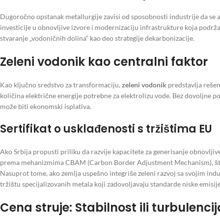
Dugoročno opstanak metallurgije zavisi od sposobnosti industrije da se 
investicije u obnovljive izvore i modernizaciju infrastrukture koja podrž
stvaranje „vodoničnih dolina“ kao deo strategije dekarbonizacije.
Zeleni vodonik kao centralni faktor
Kao ključno sredstvo za transformaciju,
zeleni vodonik
predstavlja reše
količina električne energije potrebne za elektrolizu vode. Bez dovoljne p
može biti ekonomski isplativa.
Sertifikat o usklađenosti s tržištima EU
Ako Srbija propusti priliku da razvije kapacitete za generisanje obnovlji
prema mehanizmima CBAM (Carbon Border Adjustment Mechanism), što d
Nasuprot tome, ako zemlja uspešno integriše zeleni razvoj sa svojim in
tržištu specijalizovanih metala koji zadovoljavaju standarde niske emisij
Cena struje: Stabilnost ili turbulenci