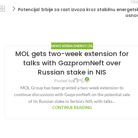
Old
Potencijal Srbije za rast izvoza kroz stabilnu energets
osno
NEWS SERBIA ENERGY
,
OIL
MOL gets two-week extension for
talks with GazpromNeft over
Russian stake in NIS
0
Posted by
MOL Group has been granted a two-week extension to
continue discussions with GazpromNeft on the potential sale
of its Russian stake in Serbia’s NIS, with talks…
CONTINUE READING