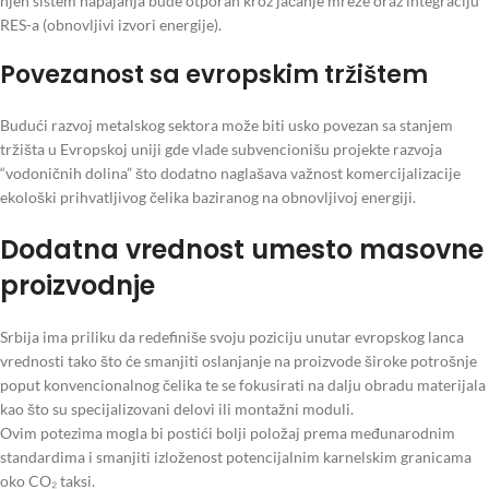
njen sistem napajanja bude otporan kroz jačanje mreže oraz integraciju
RES-a (obnovljivi izvori energije).
Povezanost sa evropskim tržištem
Budući razvoj metalskog sektora može biti usko povezan sa stanjem
tržišta u Evropskoj uniji gde vlade subvencionišu projekte razvoja
“vodoničnih dolina” što dodatno naglašava važnost komercijalizacije
ekološki prihvatljivog čelika baziranog na obnovljivoj energiji.
Dodatna vrednost umesto masovne
proizvodnje
Srbija ima priliku da redefiniše svoju poziciju unutar evropskog lanca
vrednosti tako što će smanjiti oslanjanje na proizvode široke potrošnje
poput konvencionalnog čelika te se fokusirati na dalju obradu materijala
kao što su specijalizovani delovi ili montažni moduli.
Ovim potezima mogla bi postići bolji položaj prema međunarodnim
standardima i smanjiti izloženost potencijalnim karnelskim granicama
oko CO₂ taksi.