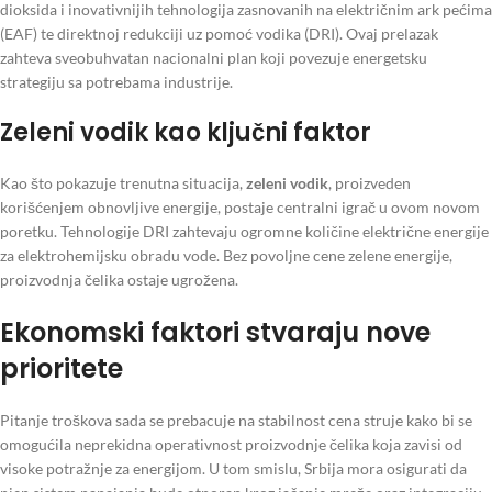
dioksida i inovativnijih tehnologija zasnovanih na električnim ark pećima
(EAF) te direktnoj redukciji uz pomoć vodika (DRI). Ovaj prelazak
zahteva sveobuhvatan nacionalni plan koji povezuje energetsku
strategiju sa potrebama industrije.
Zeleni vodik kao ključni faktor
Kao što pokazuje trenutna situacija,
zeleni vodik
, proizveden
korišćenjem obnovljive energije, postaje centralni igrač u ovom novom
poretku. Tehnologije DRI zahtevaju ogromne količine električne energije
za elektrohemijsku obradu vode. Bez povoljne cene zelene energije,
proizvodnja čelika ostaje ugrožena.
Ekonomski faktori stvaraju nove
prioritete
Pitanje troškova sada se prebacuje na stabilnost cena struje kako bi se
omogućila neprekidna operativnost proizvodnje čelika koja zavisi od
visoke potražnje za energijom. U tom smislu, Srbija mora osigurati da