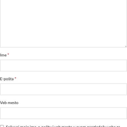
*
Ime
*
E-pošta
Veb mesto
Sačuvaj moje ime, e-poštu i veb mesto u ovom pregledaču veba za