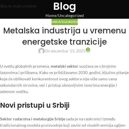
Blog
Skip to main content
Home
Uncategorized
UNCATEGORIZED
Metalska industrija u vremenu
energetske tranzicije
0
On decembar 13, 2025
U svetlu globalnih promena,
metalski sektor
suočava se s brojnim
izazovima i prilikama. Kako se približavamo 2030. godini, ključno pitanje
koje će oblikovati konkurentnost ovog sektora nije više samo cena
sekundarnih sirovina, već i pristup obnovljivim izvorima energije i
zelenom vodiku.
Novi pristupi u Srbiji
Sektor rudarstva i metalurgije Srbije
sada je na raskrsnici između
tradicionalnog modela proizvodnje koji zavisi od visokih emisija ugljen-