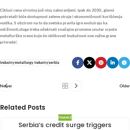
Ciklusi cena sirovina još nisu zaboravljeni; ipak do 2030., glavni
pokretači biće dostupnost zelene struje i ekonomičnosti korišćenja
vodika. S obzirom na to da svetska pravila igre evoluiraju ka
održivosti,
stoga treba očekivati značajne promene unutar srpske
metallurške scene koje će oblikovati budućnost ove važne grane
privrede!.
industry
metallurgy industry
serbia
Newer
Older
Related Posts
FINANCE
Serbia’s credit surge triggers