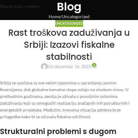
Blog
Skip to main content
Home
Uncategorized
UNCATEGORIZED
Rast troškova zaduživanja u
Srbiji: Izazovi fiskalne
stabilnosti
0
On decembar 16, 2025
Srbija se suočava sa sve većim izazovima u upravljanju javnim
finansijama, dok globalne kamatne stope ostaju na visokom nivou. U
prethodnim godinama, zemlja je uživala u povoljnim uslovima
zaduživanja koji su omogućili realizaciju značajnih infrastrukturnih i
energetskih projekata. Međutim, trenutna situacija zahteva brze
prilagodbe kako bi se očuvala fiskalna održivost.
Strukturalni problemi s dugom