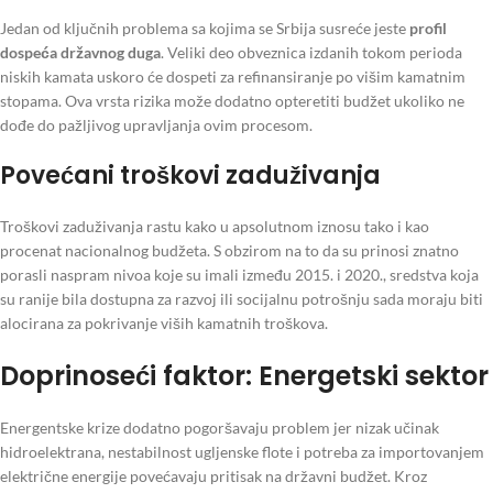
Jedan od ključnih problema sa kojima se Srbija susreće jeste
profil
dospeća državnog duga
. Veliki deo obveznica izdanih tokom perioda
niskih kamata uskoro će dospeti za refinansiranje po višim kamatnim
stopama. Ova vrsta rizika može dodatno opteretiti budžet ukoliko ne
dođe do pažljivog upravljanja ovim procesom.
Povećani troškovi zaduživanja
Troškovi zaduživanja rastu kako u apsolutnom iznosu tako i kao
procenat nacionalnog budžeta. S obzirom na to da su prinosi znatno
porasli naspram nivoa koje su imali između 2015. i 2020., sredstva koja
su ranije bila dostupna za razvoj ili socijalnu potrošnju sada moraju biti
alocirana za pokrivanje viših kamatnih troškova.
Doprinoseći faktor: Energetski sektor
Energentske krize dodatno pogoršavaju problem jer nizak učinak
hidroelektrana, nestabilnost ugljenske flote i potreba za importovanjem
električne energije povećavaju pritisak na državni budžet. Kroz