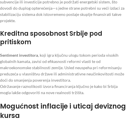
subvencije ili investicije potrebno je podržati energetski sistem, što
dovodi do duplog opterećenja—s jedne strane potrebni su veći izdaci za
stabilizaciju sistema dok istovremeno postaje skuplje finansirati takve
projekte.
Kreditna sposobnost Srbije pod
pritiskom
Sentiment investitora
, koji igra ključnu ulogu tokom perioda visokih
globalnih kamata, zavisi od efikasnosti reformi vlasti te od
makroekonomske stabilnosti zemlje. Usled neuspeha pri reformisanju
preduzeća u vlasništvu države ili administrativne neučinkovitosti može
doći do smanjenja poverenja investitora.
Održavanje raznolikosti izvora financiranja ključno je kako bi Srbija
mogla lakše odgovoriti na nove realnosti tržišta.
Mogućnost inflacije i uticaj deviznog
kursa