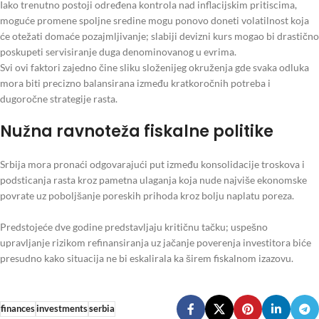
Iako trenutno postoji određena kontrola nad inflacijskim pritiscima,
moguće promene spoljne sredine mogu ponovo doneti volatilnost koja
će otežati domaće pozajmljivanje; slabiji devizni kurs mogao bi drastično
poskupeti servisiranje duga denominovanog u evrima.
Svi ovi faktori zajedno čine sliku složenijeg okruženja gde svaka odluka
mora biti precizno balansirana između kratkoročnih potreba i
dugoročne strategije rasta.
Nužna ravnoteža fiskalne politike
Srbija mora pronaći odgovarajući put između konsolidacije troskova i
podsticanja rasta kroz pametna ulaganja koja nude najviše ekonomske
povrate uz poboljšanje poreskih prihoda kroz bolju naplatu poreza.
Predstojeće dve godine predstavljaju kritičnu tačku; uspešno
upravljanje rizikom refinansiranja uz jačanje poverenja investitora biće
presudno kako situacija ne bi eskalirala ka širem fiskalnom izazovu.
finances
investments
serbia