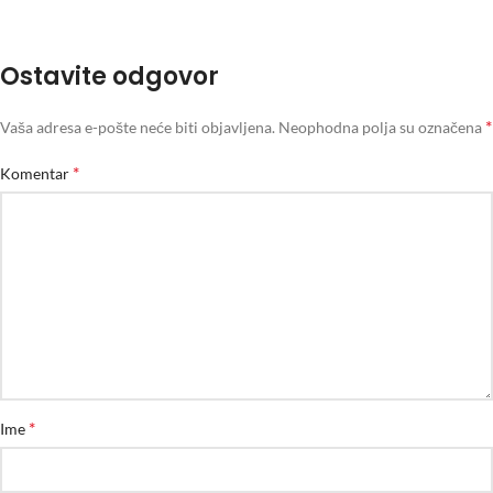
Ostavite odgovor
*
Vaša adresa e-pošte neće biti objavljena.
Neophodna polja su označena
*
Komentar
*
Ime