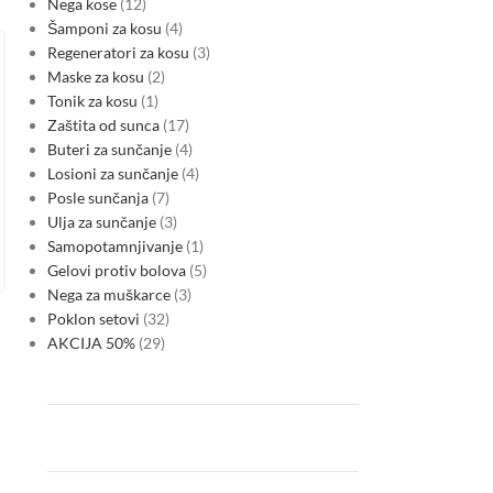
Nega kose
12
Šamponi za kosu
4
MARKETS
Serbia’s new macro cycle: energy
Regeneratori za kosu
3
Maske za kosu
2
volatility, CBAM risk and sovereign
Tonik za kosu
1
funding pressures reshape the
Zaštita od sunca
17
Buteri za sunčanje
4
outlook
Losioni za sunčanje
4
0
Posted by
Posle sunčanja
7
During CW21, Serbia’s inflation expectations, industrial
Ulja za sunčanje
3
margins and financial stability became increasingly tied to
Samopotamnjivanje
1
electricity-market volatility, higher imported energy costs and
Gelovi protiv bolova
5
sovereign financing pressure. Even as…
Nega za muškarce
3
CONTINUE READING
Poklon setovi
32
AKCIJA 50%
29