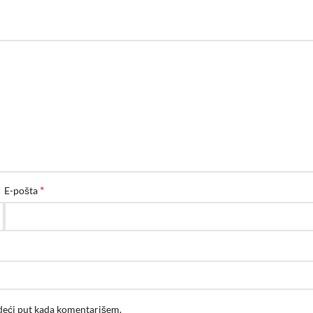
*
E-pošta
edeći put kada komentarišem.