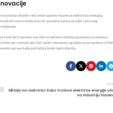
inovacije
roizvodnje ukoliko reši svoje izazove vezane za električnu energiju.
ljivih izvora može stvoriti povoljne uslove za dalji rast ovog
 klijenata.
 za food-tech opremu sve dok ne adresira pitanja povezana sa cenama i
prilika već nužnost ako želi ostati relevantna igračka na evropskom tržišt
gmenta upravo kada potražnja bude najizraženija.
Old
Serbija na raskrsnici: Kako troškovi električne energije uti
na industriju hlađen