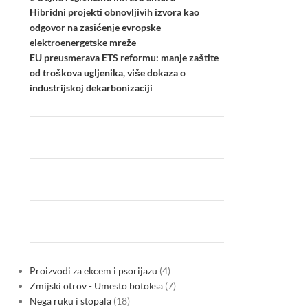
Hibridni projekti obnovljivih izvora kao
odgovor na zasićenje evropske
elektroenergetske mreže
EU preusmerava ETS reformu: manje zaštite
od troškova ugljenika, više dokaza o
industrijskoj dekarbonizaciji
Proizvodi za ekcem i psorijazu
4
Zmijski otrov - Umesto botoksa
7
Nega ruku i stopala
18