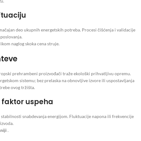
zu.
ituaciju
načajan deo ukupnih energetskih potreba. Procesi čišćenja i validacije
 poslovanja.
likom naglog skoka cena struje.
hteve
ropski prehrambeni proizvođači traže ekološki prihvatljivu opremu.
rgetskom sistemu; bez prelaska na obnovljive izvore ili uspostavljanja
trebe ovog tržišta.
n faktor uspeha
stabilnosti snabdevanja energijom. Fluktuacije napona ili frekvencije
izvoda.
niji
.