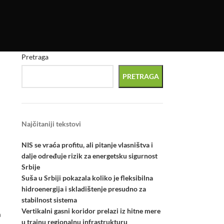
Pretraga
PRETRAGA
Najčitaniji tekstovi
NIS se vraća profitu, ali pitanje vlasništva i
dalje određuje rizik za energetsku sigurnost
Srbije
Suša u Srbiji pokazala koliko je fleksibilna
hidroenergija i skladištenje presudno za
stabilnost sistema
Vertikalni gasni koridor prelazi iz hitne mere
a
u trajnu regionalnu infrastrukturu