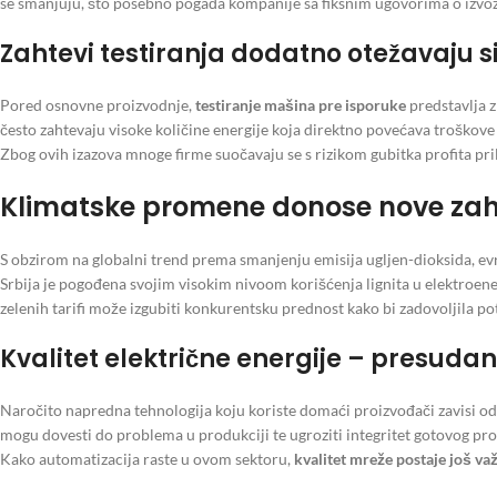
se smanjuju, što posebno pogađa kompanije sa fiksnim ugovorima o izvo
Zahtevi testiranja dodatno otežavaju s
Pored osnovne proizvodnje,
testiranje mašina pre isporuke
predstavlja z
često zahtevaju visoke količine energije koja direktno povećava troškove
Zbog ovih izazova mnoge firme suočavaju se s rizikom gubitka profita pri
Klimatske promene donose nove za
S obzirom na globalni trend prema smanjenju emisija ugljen-dioksida, ev
Srbija je pogođena svojim visokim nivoom korišćenja lignita u elektroene
zelenih tarifi može izgubiti konkurentsku prednost kako bi zadovoljila po
Kvalitet električne energije – presuda
Naročito napredna tehnologija koju koriste domaći proizvođači zavisi od 
mogu dovesti do problema u produkciji te ugroziti integritet gotovog pro
Kako automatizacija raste u ovom sektoru,
kvalitet mreže postaje još važ