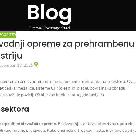
Blog
Home
Uncategorized
EGORIZED
izvodnji opreme za prehrambenu
striju
0
ecembar 13, 2025
alni centar za proizvodnju opreme namenjene prehrambenom sektoru. Ovaj
 čelika, mešalice, sisteme CIP (clean-in-place), površinsku obradu i
še osnažuje poziciju Srbije kao konkurentnog dobavljača.
 sektora
ost srpskih proizvođača opreme.
Proizvodnja zahteva intenzivnu upotrebu
blikuju finalne proizvode. Kako energetski troškovi rastu, margine dobitk