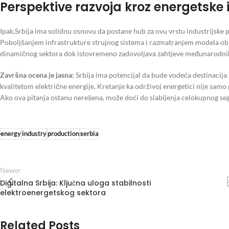
Perspektive razvoja kroz energetske 
Ipak,Srbija ima solidnu osnovu da postane hub za ovu vrstu industrijske p
Poboljšanjem infrastrukture strujnog sistema i razmatranjem modela obnov
dinamičnog sektora dok istovremeno zadovoljava zahtjeve međunarodnih
Završna ocena je jasna:
Srbija ima potencijal da bude vodeća destinacija
kvalitetom električne energije. Kretanje ka održivoj energetici nije samo 
Ako ova pitanja ostanu nerešena, može doći do slabljenja celokupnog se
energy
industry
production
serbia
Newer
Digitalna Srbija: Ključna uloga stabilnosti
elektroenergetskog sektora
Related Posts