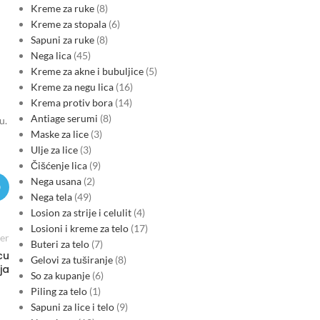
Kreme za ruke
8
Kreme za stopala
6
Sapuni za ruke
8
Nega lica
45
Kreme za akne i bubuljice
5
Kreme za negu lica
16
Krema protiv bora
14
Antiage serumi
8
u.
Maske za lice
3
Ulje za lice
3
Čišćenje lica
9
Nega usana
2
Nega tela
49
Losion za strije i celulit
4
Losioni i kreme za telo
17
er
Buteri za telo
7
cu
Gelovi za tuširanje
8
ja
So za kupanje
6
Piling za telo
1
Sapuni za lice i telo
9