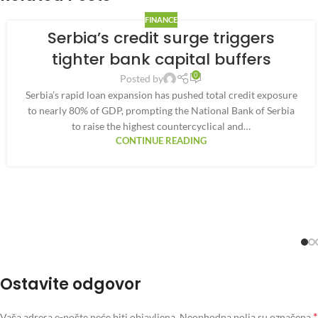
FINANCE
Serbia’s credit surge triggers
tighter bank capital buffers
0
Posted by
Serbia’s rapid loan expansion has pushed total credit exposure
to nearly 80% of GDP, prompting the National Bank of Serbia
to raise the highest countercyclical and…
CONTINUE READING
Ostavite odgovor
*
Vaša adresa e-pošte neće biti objavljena.
Neophodna polja su označena