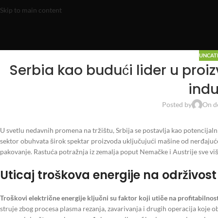
Skip to main content
UNCAT
Serbia kao budući lider u pro
indu
Posted by
On d
U svetlu nedavnih promena na tržištu, Srbija se postavlja kao potencij
sektor obuhvata širok spektar proizvoda uključujući mašine od nerđajućeg
pakovanje. Rastuća potražnja iz zemalja poput Nemačke i Austrije sve vi
Uticaj troškova energije na održivost
Troškovi električne energije ključni su faktor koji utiče na profitabiln
struje zbog procesa plasma rezanja, zavarivanja i drugih operacija koje o