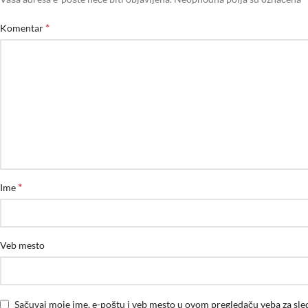
*
Komentar
*
Ime
Veb mesto
Sačuvaj moje ime, e-poštu i veb mesto u ovom pregledaču veba za sl