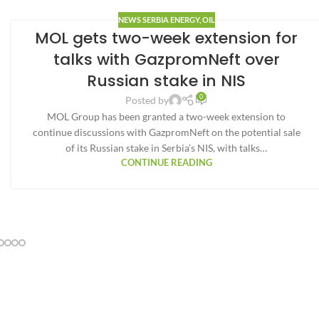
NEWS SERBIA ENERGY
,
OIL
MOL gets two-week extension for
talks with GazpromNeft over
Russian stake in NIS
0
Posted by
MOL Group has been granted a two-week extension to
continue discussions with GazpromNeft on the potential sale
of its Russian stake in Serbia’s NIS, with talks…
CONTINUE READING