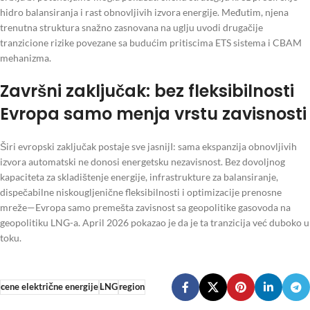
hidro balansiranja i rast obnovljivih izvora energije. Međutim, njena
trenutna struktura snažno zasnovana na uglju uvodi drugačije
tranzicione rizike povezane sa budućim pritiscima ETS sistema i CBAM
mehanizma.
Završni zaključak: bez fleksibilnosti
Evropa samo menja vrstu zavisnosti
Širi evropski zaključak postaje sve jasnijI: sama ekspanzija obnovljivih
izvora automatski ne donosi energetsku nezavisnost. Bez dovoljnog
kapaciteta za skladištenje energije, infrastrukture za balansiranje,
dispečabilne niskougljenične fleksibilnosti i optimizacije prenosne
mreže—Evropa samo premešta zavisnost sa geopolitike gasovoda na
geopolitiku LNG-a. April 2026 pokazao je da je ta tranzicija već duboko u
toku.
cene električne energije
LNG
region