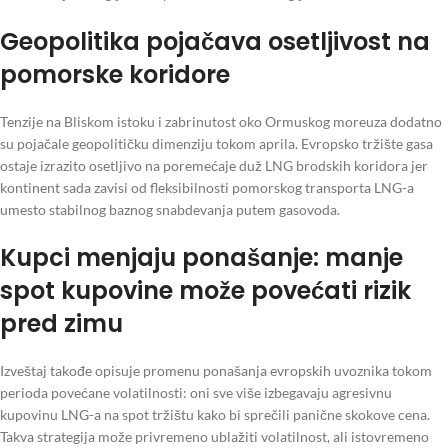
Geopolitika pojačava osetljivost na
pomorske koridore
Tenzije na Bliskom istoku i zabrinutost oko Ormuskog moreuza dodatno
su pojačale geopolitičku dimenziju tokom aprila. Evropsko tržište gasa
ostaje izrazito osetljivo na poremećaje duž LNG brodskih koridora jer
kontinent sada zavisi od fleksibilnosti pomorskog transporta LNG-a
umesto stabilnog baznog snabdevanja putem gasovoda.
Kupci menjaju ponašanje: manje
spot kupovine može povećati rizik
pred zimu
Izveštaj takođe opisuje promenu ponašanja evropskih uvoznika tokom
perioda povećane volatilnosti: oni sve više izbegavaju agresivnu
kupovinu LNG-a na spot tržištu kako bi sprečili panične skokove cena.
Takva strategija može privremeno ublažiti volatilnost, ali istovremeno