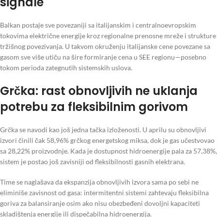
signale
Balkan postaje sve povezaniji sa italijanskim i centralnoevropskim
tokovima električne energije kroz regionalne prenosne mreže i strukture
tržišnog povezivanja. U takvom okruženju italijanske cene povezane sa
gasom sve više utiču na šire formiranje cena u SEE regionu—posebno
tokom perioda zategnutih sistemskih uslova.
Grčka: rast obnovljivih ne uklanja
potrebu za fleksibilnim gorivom
Grčka se navodi kao još jedna tačka izloženosti. U aprilu su obnovljivi
izvori činili čak 58,96% grčkog energetskog miksa, dok je gas učestvovao
sa 28,22% proizvodnje. Kada je dostupnost hidroenergije pala za 57,38%,
sistem je postao još zavisniji od fleksibilnosti gasnih elektrana.
Time se naglašava da ekspanzija obnovljivih izvora sama po sebi ne
eliminiše zavisnost od gasa: intermitentni sistemi zahtevaju fleksibilna
goriva za balansiranje osim ako nisu obezbeđeni dovoljni kapaciteti
skladištenja energije ili dispečabilna hidroenergija.