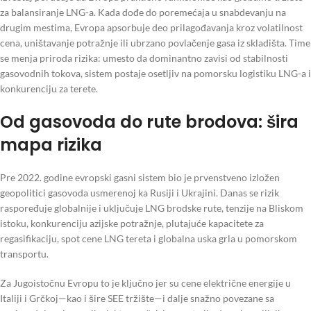
za balansiranje LNG-a. Kada dođe do poremećaja u snabdevanju na
drugim mestima, Evropa apsorbuje deo prilagođavanja kroz volatilnost
cena, uništavanje potražnje ili ubrzano povlačenje gasa iz skladišta. Time
se menja priroda rizika: umesto da dominantno zavisi od stabilnosti
gasovodnih tokova, sistem postaje osetljiv na pomorsku logistiku LNG-a i
konkurenciju za terete.
Od gasovoda do rute brodova: šira
mapa rizika
Pre 2022. godine evropski gasni sistem bio je prvenstveno izložen
geopolitici gasovoda usmerenoj ka Rusiji i Ukrajini. Danas se rizik
raspoređuje globalnije i uključuje LNG brodske rute, tenzije na Bliskom
istoku, konkurenciju azijske potražnje, plutajuće kapacitete za
regasifikaciju, spot cene LNG tereta i globalna uska grla u pomorskom
transportu.
Za Jugoistočnu Evropu to je ključno jer su cene električne energije u
Italiji i Grčkoj—kao i šire SEE tržište—i dalje snažno povezane sa