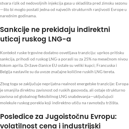
stvara rizik od nedovoljnih injekcija gasa u skladišta pred zimsku sezonu
—što bi moglo postati jedna od najvećih strukturnih ranjivosti Evrope u
narednim godinama.
Sankcije ne prekidaju indirektni
uticaj ruskog LNG-a
Kontekst ruske trgovine dodatno osvetljava tranziciju: uprkos pritisku
sankcija, prihodi od ruskog LNG-a porasli su za 25% na mesečnom nivou
tokom aprila. Države članice EU ostale su veliki kupci; Francuska i
Belgija nastavile su da uvoze značajne količine ruskih LNG tereta.
Zbog toga se zaključuje neprijatna realnost energetske tranzicije: Evropa
je smanjila direktnu zavisnost od ruskih gasovoda, ali ostaje strukturno
zavisna od globalnog fleksibilnog LNG snabdevanja—uključujući
molekule ruskog porekla koji indirektno utiču na ravnotežu tržišta.
Posledice za Jugoistočnu Evropu:
volatilnost cena i industrijski