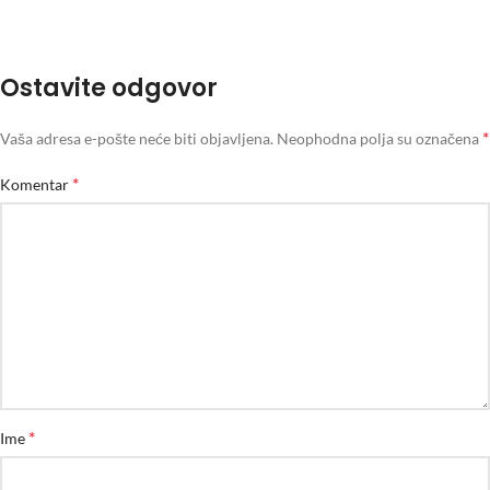
Ostavite odgovor
*
Vaša adresa e-pošte neće biti objavljena.
Neophodna polja su označena
*
Komentar
*
Ime