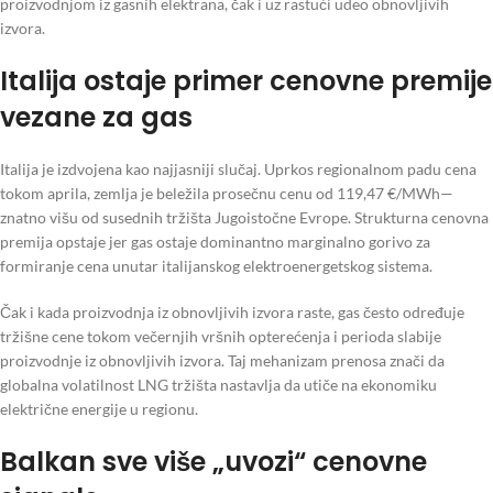
proizvodnjom iz gasnih elektrana, čak i uz rastući udeo obnovljivih
izvora.
Italija ostaje primer cenovne premije
vezane za gas
Italija je izdvojena kao najjasniji slučaj. Uprkos regionalnom padu cena
tokom aprila, zemlja je beležila prosečnu cenu od 119,47 €/MWh—
znatno višu od susednih tržišta Jugoistočne Evrope. Strukturna cenovna
premija opstaje jer gas ostaje dominantno marginalno gorivo za
formiranje cena unutar italijanskog elektroenergetskog sistema.
Čak i kada proizvodnja iz obnovljivih izvora raste, gas često određuje
tržišne cene tokom večernjih vršnih opterećenja i perioda slabije
proizvodnje iz obnovljivih izvora. Taj mehanizam prenosa znači da
globalna volatilnost LNG tržišta nastavlja da utiče na ekonomiku
električne energije u regionu.
Balkan sve više „uvozi“ cenovne