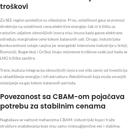
troškovi
Za SEE region posledice su višeslojne. Prvo, volatilnost gasa se prenosi
direktnije na volatilnost cena električne energije; čak ni tržišta sa
rastućim udjelom obnovljivih izvora nisu imuna kada gasne elektrane
određuju marginalne cene tokom balansnih sati. Drugo, industrijska
konkurentnost ostaje ranjiva jer energetski intenzivne industrije u Srbiji,
Rumuniji, Bugarskoj i Grčkoj imaju neizvesne troškove svaki put kada se
LNG tržišta zaoštre.
Treće, buduća integracija obnovljivih izvora sve više zavisi od investicija
u skladištenje energije i infrastrukturu fleksibilnosti koja može smanjiti
oslanjanje na gas tokom balansnih perioda.
Povezanost sa CBAM-om pojačava
potrebu za stabilnim cenama
Naglašava se važnost mehanizma CBAM: industrijski kupci traže
strukture snabdevanja koje nisu samo niskougljenične već i stabilne,