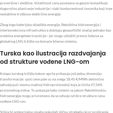
proverljive i sledljive. Volatilnost cena povezana sa gasom komplikuje
dugoročno planiranje industrije i slabi konkurentnost izvoznika koji trpe
nestabilne troškove električne energije.
Zbog toga baterijska skladišta energije, fleksibilna hidroenergija i
interkonekciona infrastruktura dobijaju geopolitički značaj jednako kao
sredstva energetske tranzicije—jer mogu ublažiti prenos šokova sa
globalnog LNG tržišta na domaće bilanse sistema.
Turska kao ilustracija razdvajanja
od strukture vođene LNG-om
Kolaps turskog tržišta tokom aprila prikazuje još jednu dimenziju
transformacije: spot cene pale su na svega 18,45 €/MWh delimično
zahvaljujući veoma snažnoj hidroproizvodnji koja je činila 47,56%
proizvodnog miksa. To pokazuje kako sistemi sa jakom fleksibilnošću
hidroenergije mogu privremeno da se odvoje od šire strukture cena
vođene LNG-om.
Srbija bi potencijalno mogla pokušati sličnu strategiju kroz proširenje