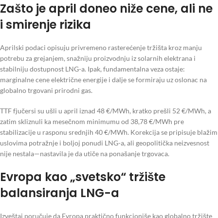
Zašto je april doneo niže cene, ali ne
i smirenje rizika
Aprilski podaci opisuju privremeno rasterećenje tržišta kroz manju
potrebu za grejanjem, snažniju proizvodnju iz solarnih elektrana i
stabilniju dostupnost LNG-a. Ipak, fundamentalna veza ostaje:
marginalne cene električne energije i dalje se formiraju uz oslonac na
globalno trgovani prirodni gas.
TTF fjučersi su ušli u april iznad 48 €/MWh, kratko prešli 52 €/MWh, a
zatim skliznuli ka mesečnom minimumu od 38,78 €/MWh pre
stabilizacije u rasponu srednjih 40 €/MWh. Korekcija se pripisuje blažim
uslovima potražnje i boljoj ponudi LNG-a, ali geopolitička neizvesnost
nije nestala—nastavila je da utiče na ponašanje trgovaca.
Evropa kao „svetsko“ tržište
balansiranja LNG-a
Izveštaj poručuje da Evropa praktično funkcioniše kao globalno tržište