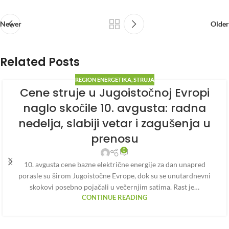
Newer
Older
Related Posts
REGION ENERGETIKA
,
STRUJA
Cene struje u Jugoistočnoj Evropi
naglo skočile 10. avgusta: radna
nedelja, slabiji vetar i zagušenja u
prenosu
0
10. avgusta cene bazne električne energije za dan unapred
porasle su širom Jugoistočne Evrope, dok su se unutardnevni
skokovi posebno pojačali u večernjim satima. Rast je…
CONTINUE READING