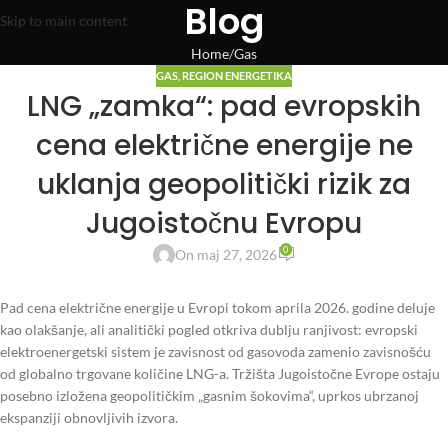
Blog
Skip to main content
Home
Gas
GAS
,
REGION ENERGETIKA
LNG „zamka“: pad evropskih
cena električne energije ne
uklanja geopolitički rizik za
Jugoistočnu Evropu
0
On maj 27, 2026
Pad cena električne energije u Evropi tokom aprila 2026. godine deluje
kao olakšanje, ali analitički pogled otkriva dublju ranjivost: evropski
elektroenergetski sistem je zavisnost od gasovoda zamenio zavisnošću
od globalno trgovane količine LNG-a. Tržišta Jugoistočne Evrope ostaju
posebno izložena geopolitičkim „gasnim šokovima“, uprkos ubrzanoj
ekspanziji obnovljivih izvora.