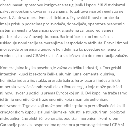
obračunavati spreadove korigovane za ugljenik i isporučiti čist dokazni
paket evropskim ugovornim stranama. To zahteva više od regulatorne
svesti. Zahteva operativnu arhitekturu. Trgovački timovi moraće da
imaju pristup podacima proizvođača, dobavljača, operatora prenosnih
sistema, registara Garancija porekla, sistema za raspoređivanje i
platformi za izveštavanje kupaca. Back-office sektori moraće da
usklađuju nominacije sa merenjima i raspodelom atributa. Pravni timovi
moraće da pripremaju ugovore koji definišu ko poseduje ugljeničnu
vrednost, ko snosi CBAM rizik i šta se dešava ako dokumentacija zakaže.
Komercijalna logika posebno je važna za tešku industriju. Energetski
intenzivni kupci iz sektora čelika, aluminijuma, cementa, đubriva,
hemijske industrije, stakla, prerade bakra, fero-legura i industrijskih
minerala sve više će zahtevati električnu energiju koja može podržati
njihovu izvoznu poziciju prema Evropskoj uniji. Ovi kupci ne traže samo
jeftiniju energiju. Oni traže energiju koja smanjuje ugljeničnu
neizvesnost. Trgovac koji može ponuditi srpskom prerađivaču čelika ili
crnogorskom kupcu iz aluminijumske industrije strukturirani proizvod
niskougljenične električne energije, podržan merenjem, kontrolom
Garancija porekla, rasporedima operatora prenosnog sistema i CBAM-