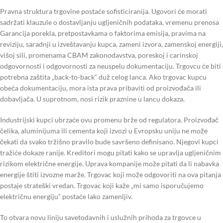
Pravna struktura trgovine postaće sofisticiranija. Ugovori će morati
sadržati klauzule o dostavljanju ugljeničnih podataka, vremenu prenosa
Garancija porekla, pretpostavkama o faktorima emisija, pravima na
reviziju, saradnji u izveštavanju kupca, zameni izvora, zamenskoj energiji,
višoj sili, promenama CBAM zakonodavstva, poreskoj i carinskoj
odgovornosti i odgovornosti za neuspelu dokumentaciju. Trgovcu će biti
potrebna zaštita „back-to-back“ duž celog lanca. Ako trgovac kupcu
obeća dokumentaciju, mora ista prava pribaviti od proizvođača ili
dobavljača. U suprotnom, nosi rizik praznine u lancu dokaza.
Industrijski kupci ubrzaće ovu promenu brže od regulatora. Proizvođač
čelika, aluminijuma ili cementa koji izvozi u Evropsku uniju ne može
čekati da svako tržišno pravilo bude savršeno definisano. Njegovi kupci
tražiće dokaze ranije. Kreditori mogu pitati kako se upravlja ugljeničnim
rizikom električne energije. Uprava kompanije može pitati da li nabavka
energije štiti izvozne marže. Trgovac koji može odgovoriti na ova pitanja
postaje strateški vredan. Trgovac koji kaže „mi samo isporučujemo
električnu energiju“ postaće lako zamenljiv.
To otvara novu liniju savetodavnih i uslužnih prihoda za trgovce u