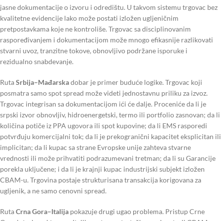
jasne dokumentacije o izvoru i odredištu. U takvom sistemu trgovac bez
kvalitetne evidencije lako može postati izložen ugljeničnim
pretpostavkama koje ne kontroliše. Trgovac sa disciplinovanim
raspoređivanjem i dokumentacijom može mnogo efikasnije razlikovati
stvarni uvoz, tranzitne tokove, obnovljivo podržane isporuke i
rezidualno snabdevanje.
Ruta
Srbija–Mađarska
dobar je primer buduće logike. Trgovac koji
posmatra samo spot spread može videti jednostavnu priliku za izvoz.
Trgovac integrisan sa dokumentacijom ići će dalje. Proceniće da li je
srpski izvor obnovljiv, hidroenergetski, termo ili portfolio zasnovan; da li
količina potiče iz PPA ugovora ili spot kupovine; da li EMS rasporedi
potvrđuju komercijalni tok; da li je prekogranični kapacitet eksplicitan ili
implicitan; da li kupac sa strane Evropske unije zahteva stvarne
vrednosti ili može prihvatiti podrazumevani tretman; da li su Garancije
porekla uključene; i da li je krajnji kupac industrijski subjekt izložen
CBAM-u. Trgovina postaje strukturisana transakcija korigovana za
ugljenik, a ne samo cenovni spread.
Ruta
Crna Gora–Italija
pokazuje drugi ugao problema. Pristup Crne