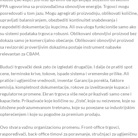
PPA ugovorima sa proizvođačima obnovljive energije. Trgovci mogu
posredovati u tom jazu. Mogu agregirati proizvodnju, oblikovati količine,
upravljati balansiranjem, obezbediti kontinuitet snabdevanja i
raspodeliti dokumentaciju kupcima. Ali ova uloga funkcioniše samo ako
su sistemi podataka trgovca robusni. Oblikovani obnovljivi proizvod bez
dokaza samo je komercijalno obećanje. Oblikovani obnovljivi proizvod
sa revizorski proverljivim dokazima postaje instrument nabavke
relevantan za CBAM.
Budući trgovački desk zato će izgledati drugačije. I dalje će pratiti spot
cene, terminske krive, tokove, ispade sistema i vremenske prilike. Ali
pratiće i ugljenične vrednosti, inventar Garancija porekla, faktore
emisija, kompletnost dokumentacije, rokove za izveštavanje kupaca i
regulatorne promene. Ekran trgovca više neće prikazivati samo cene i
kapacitete. Prikazivaće koje količine su „čiste“, koje su neizvesne, koje su
izložene podrazumevanom tretmanu, koje su povezane sa industrijskim
opterećenjem i koje su pogodne za premium prodaju.
Ovo stvara važnu organizacionu promenu. Front-office trgovci,
raspoređivači, back-office timovi za poravnanje, stručnjaci za ugljeničnu