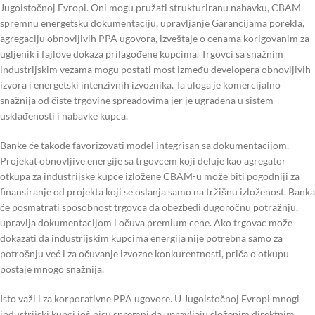
Jugoistočnoj Evropi. Oni mogu pružati strukturiranu nabavku, CBAM-
spremnu energetsku dokumentaciju, upravljanje Garancijama porekla,
agregaciju obnovljivih PPA ugovora, izveštaje o cenama korigovanim za
ugljenik i fajlove dokaza prilagođene kupcima. Trgovci sa snažnim
industrijskim vezama mogu postati most između developera obnovljivih
izvora i energetski intenzivnih izvoznika. Ta uloga je komercijalno
snažnija od čiste trgovine spreadovima jer je ugrađena u sistem
usklađenosti i nabavke kupca.
Banke će takođe favorizovati model integrisan sa dokumentacijom.
Projekat obnovljive energije sa trgovcem koji deluje kao agregator
otkupa za industrijske kupce izložene CBAM-u može biti pogodniji za
finansiranje od projekta koji se oslanja samo na tržišnu izloženost. Banka
će posmatrati sposobnost trgovca da obezbedi dugoročnu potražnju,
upravlja dokumentacijom i očuva premium cene. Ako trgovac može
dokazati da industrijskim kupcima energija nije potrebna samo za
potrošnju već i za očuvanje izvozne konkurentnosti, priča o otkupu
postaje mnogo snažnija.
Isto važi i za korporativne PPA ugovore. U Jugoistočnoj Evropi mnogi
industrijski kupci još nisu spremni da upravljaju složenim direktnim