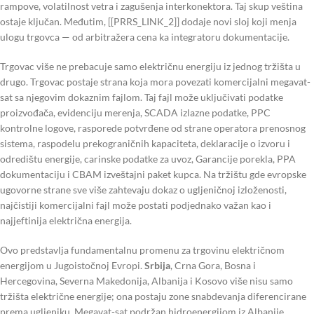
rampove, volatilnost vetra i zagušenja interkonektora. Taj skup veština
ostaje ključan. Međutim, [[PRRS_LINK_2]] dodaje novi sloj koji menja
ulogu trgovca — od arbitražera cena ka integratoru dokumentacije.
Trgovac više ne prebacuje samo električnu energiju iz jednog tržišta u
drugo. Trgovac postaje strana koja mora povezati komercijalni megavat-
sat sa njegovim dokaznim fajlom. Taj fajl može uključivati podatke
proizvođača, evidenciju merenja, SCADA izlazne podatke, PPC
kontrolne logove, rasporede potvrđene od strane operatora prenosnog
sistema, raspodelu prekograničnih kapaciteta, deklaracije o izvoru i
odredištu energije, carinske podatke za uvoz, Garancije porekla, PPA
dokumentaciju i CBAM izveštajni paket kupca. Na tržištu gde evropske
ugovorne strane sve više zahtevaju dokaz o ugljeničnoj izloženosti,
najčistiji komercijalni fajl može postati podjednako važan kao i
najjeftinija električna energija.
Ovo predstavlja fundamentalnu promenu za trgovinu električnom
energijom u Jugoistočnoj Evropi.
Srbija
, Crna Gora, Bosna i
Hercegovina, Severna Makedonija, Albanija i Kosovo više nisu samo
tržišta električne energije; ona postaju zone snabdevanja diferencirane
prema ugljeniku. Megavat-sat podržan hidroenergijom iz Albanije,