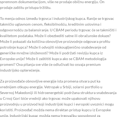
spremnom dokumentacijom, više ne prodaje običnu energiju. On
prodaje zaštitu pristupa tržištu.
To menja odnos između trgovca i industrijskog kupca. Ranije se trgovac
takmičio uglavnom cenom, fleksibilnošću, kreditnim uslovima i
odgovornošću za balansiranje. U CBAM periodu trgovac će se takmičiti i
kvalitetom podataka. Može li obezbediti satne ili obračunske dokaze?
Može li pokazati da količina obnovljive proizvodnje odgovara profilu
potrošnje kupca? Može li odvojiti niskougljenično snabdevanje od
generičke mrežne izloženosti? Može li podržati reviziju kupca iz
Evropske unije? Može li zaštititi kupca ako se CBAM metodologija
promeni? Ova pitanja sve više će odlučivati ko osvaja premium
industrijsko opterećenje.
Za proizvođače obnovljive energije ista promena otvara put ka
vrednijem otkupu energije. Vetropak u Srbiji, solarni portfolio u
Severnoj Makedoniji ili hidroenergetski podržana struktura snabdevanja
u Crnoj Gori biće vredniji ako trgovac može upakovati njihovu
proizvodnju u proizvod koji industrijski kupci i evropski uvoznici mogu
koristiti. Proizvođač možda nema direktan pristup kupcu iz Evropske
unije. Industrijski kupac možda nema trgovačku sposobnost za