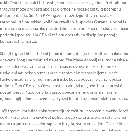
usklađenost, pravnici i IT osoblje moraće da rade zajedno. Profitabilna
trgovina može propasti ako back-office ne može dostaviti potrebnu
dokumentaciju. Snažan PPA ugovor može izgubiti vrednost ako
raspoređivač ne uskladi količine pravilno. Kupovina Garancija porekla
može biti protraćena ako nije dodeljena pravom kupcu i odgovarajućem
periodu isporuke. Na CBAM tržištu operativna disciplina postaje
komercijalna marža.
Slabiji trgovci biće izloženi jer će dokumentaciju tretirati kao naknadnu
obavezu. Mogu se oslanjati na generičke izjave dobavljača, ručne tabele,
neusklađene Garancije porekla i nejasan ugovorni jezik. To može
funkcionisati neko vreme u manje zahtevnim transakcijama. Neće
funkcionisati za premium industrijske kupce povezane sa Evropskom
unijom. Čim CBAM troškovi postanu vidljivi u ugovorima, sporovi će
postati češći. Kupci će pitati zašto obećana energija nije smanjila
njihovu ugljeničnu izloženost. Trgovci bez dokaza imaće slabu odbranu.
Jači trgovci koristiće dokumentaciju za zaštitu i povećanje marže. Moći
će da kažu: ovaj megavat-sat potiče iz ovog izvora, u ovom satu, prema
ovom rasporedu, sa ovim zapisom brojila, ovom pozicijom Garancije
porekla, ovom raspodelom kupcu i ovim izveštajnim fajlom. Takav nivo