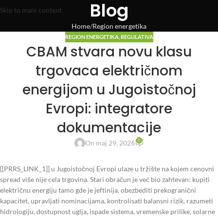
Blog
Skip to main content
Home
Region energetika
REGION ENERGETIKA
,
REGULATIVA
CBAM stvara novu klasu
trgovaca električnom
energijom u Jugoistočnoj
Evropi: integratore
dokumentacije
0
On maj 29, 2026
[[PRRS_LINK_1]] u Jugoistočnoj Evropi ulaze u tržište na kojem cenovni
spread više nije cela trgovina. Stari obračun je već bio zahtevan: kupiti
električnu energiju tamo gde je jeftinija, obezbediti prekogranični
kapacitet, upravljati nominacijama, kontrolisati balansni rizik, razumeti
hidrologiju, dostupnost uglja, ispade sistema, vremenske prilike, solarne