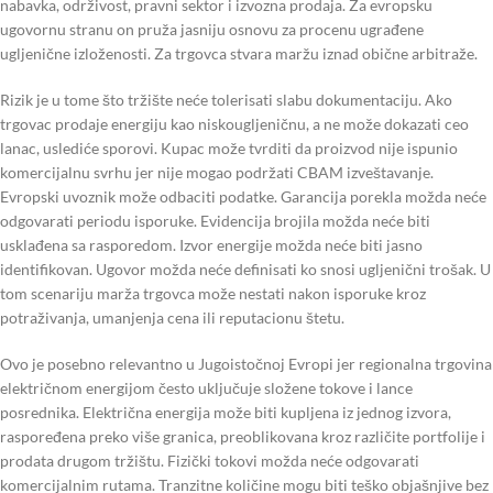
nabavka, održivost, pravni sektor i izvozna prodaja. Za evropsku
ugovornu stranu on pruža jasniju osnovu za procenu ugrađene
ugljenične izloženosti. Za trgovca stvara maržu iznad obične arbitraže.
Rizik je u tome što tržište neće tolerisati slabu dokumentaciju. Ako
trgovac prodaje energiju kao niskougljeničnu, a ne može dokazati ceo
lanac, uslediće sporovi. Kupac može tvrditi da proizvod nije ispunio
komercijalnu svrhu jer nije mogao podržati CBAM izveštavanje.
Evropski uvoznik može odbaciti podatke. Garancija porekla možda neće
odgovarati periodu isporuke. Evidencija brojila možda neće biti
usklađena sa rasporedom. Izvor energije možda neće biti jasno
identifikovan. Ugovor možda neće definisati ko snosi ugljenični trošak. U
tom scenariju marža trgovca može nestati nakon isporuke kroz
potraživanja, umanjenja cena ili reputacionu štetu.
Ovo je posebno relevantno u Jugoistočnoj Evropi jer regionalna trgovina
električnom energijom često uključuje složene tokove i lance
posrednika. Električna energija može biti kupljena iz jednog izvora,
raspoređena preko više granica, preoblikovana kroz različite portfolije i
prodata drugom tržištu. Fizički tokovi možda neće odgovarati
komercijalnim rutama. Tranzitne količine mogu biti teško objašnjive bez