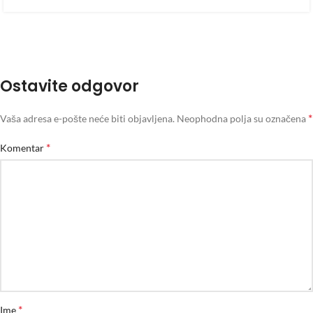
Ostavite odgovor
*
Vaša adresa e-pošte neće biti objavljena.
Neophodna polja su označena
*
Komentar
*
Ime