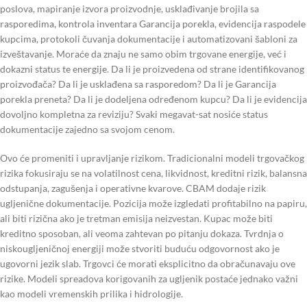
poslova, mapiranje izvora proizvodnje, usklađivanje brojila sa
rasporedima, kontrola inventara Garancija porekla, evidencija raspodele
kupcima, protokoli čuvanja dokumentacije i automatizovani šabloni za
izveštavanje. Moraće da znaju ne samo obim trgovane energije, već i
dokazni status te energije. Da li je proizvedena od strane identifikovanog
proizvođača? Da li je usklađena sa rasporedom? Da li je Garancija
porekla preneta? Da li je dodeljena određenom kupcu? Da li je evidencija
dovoljno kompletna za reviziju? Svaki megavat-sat nosiće status
dokumentacije zajedno sa svojom cenom.
Ovo će promeniti i upravljanje rizikom. Tradicionalni modeli trgovačkog
rizika fokusiraju se na volatilnost cena, likvidnost, kreditni rizik, balansna
odstupanja, zagušenja i operativne kvarove. CBAM dodaje rizik
ugljenične dokumentacije. Pozicija može izgledati profitabilno na papiru,
ali biti rizična ako je tretman emisija neizvestan. Kupac može biti
kreditno sposoban, ali veoma zahtevan po pitanju dokaza. Tvrdnja o
niskougljeničnoj energiji može stvoriti buduću odgovornost ako je
ugovorni jezik slab. Trgovci će morati eksplicitno da obračunavaju ove
rizike. Modeli spreadova korigovanih za ugljenik postaće jednako važni
kao modeli vremenskih prilika i hidrologije.