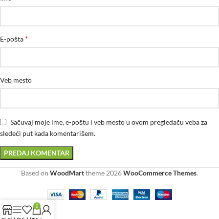
*
E-pošta
Veb mesto
Sačuvaj moje ime, e-poštu i veb mesto u ovom pregledaču veba za
sledeći put kada komentarišem.
Based on
WoodMart
theme
2026
WooCommerce Themes
.
0