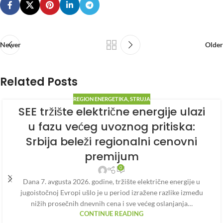
Newer
Older
Related Posts
REGION ENERGETIKA
,
STRUJA
SEE tržište električne energije ulazi
u fazu većeg uvoznog pritiska:
Srbija beleži regionalni cenovni
premijum
0
Dana 7. avgusta 2026. godine, tržište električne energije u
jugoistočnoj Evropi ušlo je u period izražene razlike između
nižih prosečnih dnevnih cena i sve većeg oslanjanja…
CONTINUE READING