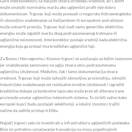
Gore interkonektoru sa Italijom stvara stratešku vrednost, ali CBAM
može smanjiti nominalnu maržu ako ugljenični profil nije dobro
dokumentovan. Trgovac koji može povezati crnogorsko hidroenergetsko
ili obnovljivo snabdevanje sa italijanskom ili evropskom potražnjom
može ostvariti premiju. Trgovac koji nudi samo generičku električnu
energiju može izgubiti maržu zbog podrazumevanog tretmana ili
ugljenične neizvesnosti. Interkonektor postaje vredniji kada električna
energija koja ga prelazi ima kredibilan ugljenični fajl.
Za Bosnu i Hercegovinu i Kosovo trgovci se suočavaju sa težim izazovom
jer snabdevanje zasnovano na uglju stvara veću podrazumevanu
ugljeničnu izloženost. Međutim, čak i tamo dokumentacija stvara
vrednost. Trgovac koji može izdvojiti obnovljivu proizvodnju, odvojiti
industrijsko snabdevanje od rezidualne mrežne izloženosti i izgraditi
kredibilne dokaze za konkretne isporuke može kreirati diferencirane
proizvode unutar ugljenično intenzivnih sistema. To će biti važno kako
evropski kupci budu postajali selektivniji, a lokalni izvoznici tražili
načine da zaštite pristup tržištu.
Najjači trgovci zato će investirati u infrastrukturu ugljeničnih podataka.
Biće im potrebno označavanje transakcija na nivou pojedinačnih