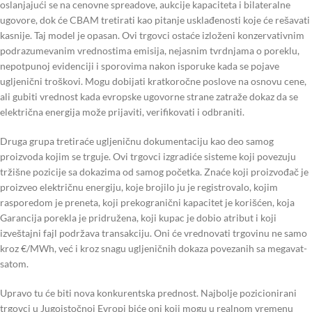
oslanjajući se na cenovne spreadove, aukcije kapaciteta i bilateralne
ugovore, dok će CBAM tretirati kao pitanje usklađenosti koje će rešavati
kasnije. Taj model je opasan. Ovi trgovci ostaće izloženi konzervativnim
podrazumevanim vrednostima emisija, nejasnim tvrdnjama o poreklu,
nepotpunoj evidenciji i sporovima nakon isporuke kada se pojave
ugljenični troškovi. Mogu dobijati kratkoročne poslove na osnovu cene,
ali gubiti vrednost kada evropske ugovorne strane zatraže dokaz da se
električna energija može prijaviti, verifikovati i odbraniti.
Druga grupa tretiraće ugljeničnu dokumentaciju kao deo samog
proizvoda kojim se trguje. Ovi trgovci izgradiće sisteme koji povezuju
tržišne pozicije sa dokazima od samog početka. Znaće koji proizvođač je
proizveo električnu energiju, koje brojilo ju je registrovalo, kojim
rasporedom je preneta, koji prekogranični kapacitet je korišćen, koja
Garancija porekla je pridružena, koji kupac je dobio atribut i koji
izveštajni fajl podržava transakciju. Oni će vrednovati trgovinu ne samo
kroz €/MWh, već i kroz snagu ugljeničnih dokaza povezanih sa megavat-
satom.
Upravo tu će biti nova konkurentska prednost. Najbolje pozicionirani
trgovci u Jugoistočnoj Evropi biće oni koji mogu u realnom vremenu