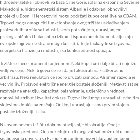
hidroenergetska i obnovljiva baza Crne Gore, solarna ekspanzija Severne
Makedonije, hidroenergetski sistem Albanije i odabrani obnovljivi
projekti u Bosni i Hercegovini mogu podržati kupce osetljive na CBAM.
Trgovci mogu omogućiti funkcionisanje ovog tržišta usklađivanjem
proizvodnih profila sa industrijskom potrošnjom, upravljanjem
prekograničnim i balansnim rizikom i isporukom dokumentacije koju
evropske ugovorne strane mogu koristiti. To je tačka gde se trgovina,
energetska tranzicija i industrijska konkurentnost spajaju.
Tržište se neće promeniti odjednom. Neki kupci će i dalje birati najnižu
vidljivu cenu. Neki trgovci će se i dalje fokusirati na kratkoročnu
arbitražu. Neki regulatori će sporo pružati jasnoću. Ali smer razvoja je
već vidljiv. Proizvod električne energije postaje složeniji. Megavat-sat se
razdvaja na energiju, kapacitet, balansiranje, ugljeničnu vrednost,
obnovljivi atribut i kvalitet dokaza. Trgovci koji mogu upravljati svim tim
slojevima dobiće na značaju. Oni koji upravljaju samo prvim slojem
postaće izloženiji riziku.
Na ovom novom tržištu dokumentacija nije birokratija. Ona je
trgovinska prednost. Ona određuje da li megavat-sat može ući u lanac
snabdevanja povezan sa Evropskom unijom bez velikog ugljeničnog