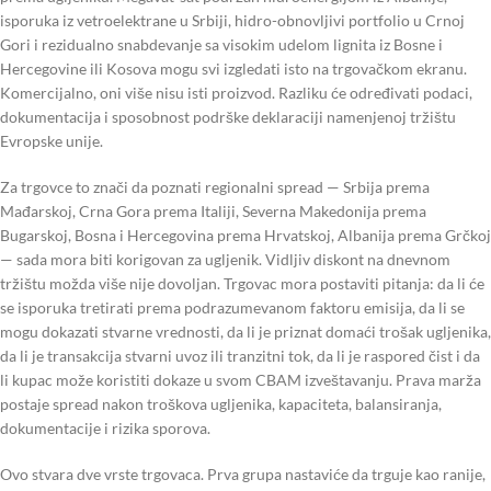
isporuka iz vetroelektrane u Srbiji, hidro-obnovljivi portfolio u Crnoj
Gori i rezidualno snabdevanje sa visokim udelom lignita iz Bosne i
Hercegovine ili Kosova mogu svi izgledati isto na trgovačkom ekranu.
Komercijalno, oni više nisu isti proizvod. Razliku će određivati podaci,
dokumentacija i sposobnost podrške deklaraciji namenjenoj tržištu
Evropske unije.
Za trgovce to znači da poznati regionalni spread — Srbija prema
Mađarskoj, Crna Gora prema Italiji, Severna Makedonija prema
Bugarskoj, Bosna i Hercegovina prema Hrvatskoj, Albanija prema Grčkoj
— sada mora biti korigovan za ugljenik. Vidljiv diskont na dnevnom
tržištu možda više nije dovoljan. Trgovac mora postaviti pitanja: da li će
se isporuka tretirati prema podrazumevanom faktoru emisija, da li se
mogu dokazati stvarne vrednosti, da li je priznat domaći trošak ugljenika,
da li je transakcija stvarni uvoz ili tranzitni tok, da li je raspored čist i da
li kupac može koristiti dokaze u svom CBAM izveštavanju. Prava marža
postaje spread nakon troškova ugljenika, kapaciteta, balansiranja,
dokumentacije i rizika sporova.
Ovo stvara dve vrste trgovaca. Prva grupa nastaviće da trguje kao ranije,