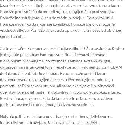
jasnoće nosiće premiju jer smanjuje neizvesnost za sve strane u lancu.
Pomaže proizvođaču da monetizuje niskougljeničnu proizvodnju.
Pomaže industrijskom kupcu da zaštiti prodaju u Evropskoj uniji.
Pomaže uvozniku da sigurnije izveštava. Pomaže banci da razume
vrednost otkupa. Pomaže trgovcu da opravda maržu veću od običnog
spread-a robe.
Za Jugoistočnu Evropu ovo predstavlja veliku tržišnu evoluciju. Region
je dugo bio posmatran kao zona volatilnosti cena oblikovana
hidrološkim promenama, pouzdanošću termoelektrana na ugalj,
ograničenjima interkonektora i regulatornom fragmentacijom. CBAM
dodaje novi identitet: Jugoistočna Evropa može postati izvor
dokumentovane niskougljenične električne energije za industriju
povezanu sa Evropskom unijom, ali samo ako trgovci, proizvođači,
operatori prenosnih sistema, dobavljači i kupci izgrade dokazni lanac.
Bez tog lanca, region rizikuje da bude tretiran kroz konzervativne
podrazumevane faktore i umanjenu izvoznu vrednost.
Najveća prilika nalazi se u povezivanju rasta obnovljivih izvora sa
industrijskom potražnjom. Srpski vetro i solarni projekti,