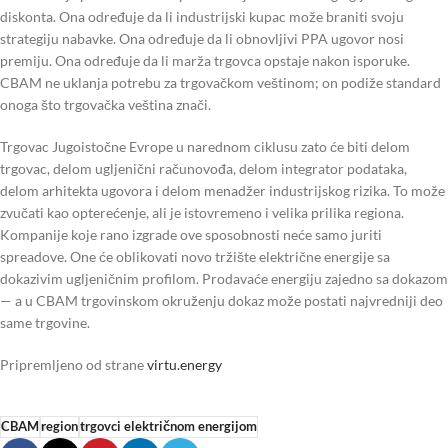
diskonta. Ona određuje da li industrijski kupac može braniti svoju
strategiju nabavke. Ona određuje da li obnovljivi PPA ugovor nosi
premiju. Ona određuje da li marža trgovca opstaje nakon isporuke.
CBAM ne uklanja potrebu za trgovačkom veštinom; on podiže standard
onoga što trgovačka veština znači.
Trgovac Jugoistočne Evrope u narednom ciklusu zato će biti delom
trgovac, delom ugljenični računovođa, delom integrator podataka,
delom arhitekta ugovora i delom menadžer industrijskog rizika. To može
zvučati kao opterećenje, ali je istovremeno i velika prilika regiona.
Kompanije koje rano izgrade ove sposobnosti neće samo juriti
spreadove. One će oblikovati novo tržište električne energije sa
dokazivim ugljeničnim profilom. Prodavaće energiju zajedno sa dokazom
— a u CBAM trgovinskom okruženju dokaz može postati najvredniji deo
same trgovine.
Pripremljeno od strane
virtu.energy
CBAM
region
trgovci električnom energijom