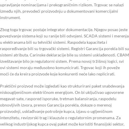
upravljanje nominacijama i prekograničnim rizikom. Trgovac se nalazi
između njih, prevodeći proizvodnju u dokumentovani komercijalni
instrument.
Zbog toga trgovac postaje integrator dokumentacije. Njegov posao jeste
povezivanje sistema koji su ranije bili odvojeni. SCADA sistemi i merenja
u elektranama bili su tehnički sistemi. Raspodela kapaciteta i
raspoređivanje bili su trgovački sistemi. Registri Garancija porekla bili su
sistemi atributa. Carinske deklaracije bile su sistemi usklađenosti. CBAM
izveštavanje bilo je regulatorni sistem. Prema novoj tržišnoj logici, svi
ovi sistemi moraju međusobno komunicirati. Trgovac koji ih poveže
moći će da kreira proizvode koje konkurenti neće lako replicirati.
Praktični proizvod može izgledati kao strukturirani paket snabdevanja
niskougljeničnom električnom energijom. On bi uključivao ugovorene
megavat-sate, raspored isporuke, tretman balansiranja, raspodelu
obnovljivih izvora, prenos Garancija porekla, dokaze o merenoj
proizvodnji, usklađivanje potrošnje kupca, izjavu o ugljeničnom
intenzitetu, revizorski trag i klauzule o regulatornim promenama. Za
velikog industrijskog kupca ovaj paket može koristiti finansijski sektor,