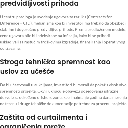
predvidljivosti prihoda
U centru predloga je uvođenje ugovora za razliku (Contracts for
Difference – CfD), mehanizma koji bi investitorima trebalo da obezbedi
stabilne i dugoročno predvidljive prihode. Prema predloženom modelu,
cene ugovora bile bi indeksirane na inflaciju, kako bi se prihodi
usklađivali sa rastućim troškovima izgradnje, finansiranja i operativnog
održavanja.
Stroga tehnička spremnost kao
uslov za učešće
Da bi učestvovali u aukcijama, investitori bi morali da pokažu visok nivo
spremnosti projekta. Okvir uključuje obavezu posedovanja istražne
dozvole za određenu offshore zonu, kao i najmanje godinu dana merenja
na terenu i druge tehničke dokumentacije potrebne za procenu projekta.
Zaštita od curtailmenta i
ograničenja mreže