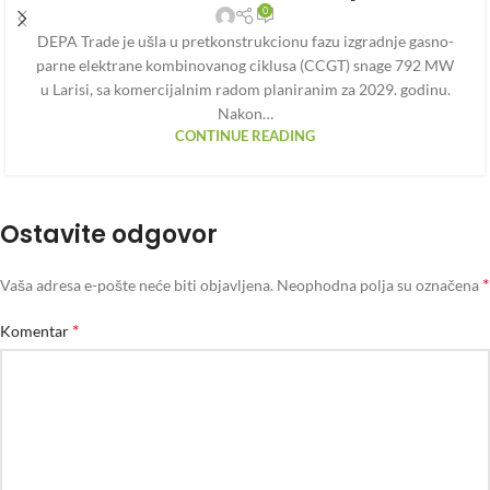
0
DEPA Trade je ušla u pretkonstrukcionu fazu izgradnje gasno-
parne elektrane kombinovanog ciklusa (CCGT) snage 792 MW
u Larisi, sa komercijalnim radom planiranim za 2029. godinu.
Nakon…
CONTINUE READING
Ostavite odgovor
*
Vaša adresa e-pošte neće biti objavljena.
Neophodna polja su označena
*
Komentar