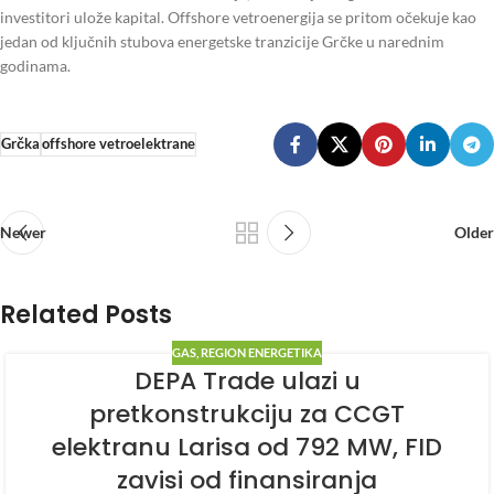
investitori ulože kapital. Offshore vetroenergija se pritom očekuje kao
jedan od ključnih stubova energetske tranzicije Grčke u narednim
godinama.
Grčka
offshore vetroelektrane
Newer
Older
Related Posts
GAS
,
REGION ENERGETIKA
DEPA Trade ulazi u
pretkonstrukciju za CCGT
elektranu Larisa od 792 MW, FID
zavisi od finansiranja