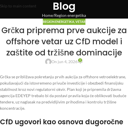
Blog
Skip to main content
Home
Region energetika
REGION ENERGETIKA
,
VETAR
Grčka priprema prve aukcije za
offshore vetar uz CfD model i
zaštite od tržišne dominacije
0
On jun 4, 2026
Grčka se približava pokretanju prvih aukcija za offshore vetroelektrane,
pokušavajući da istovremeno privuče investicije i obezbedi finansijsku
stabilnost kroz novi regulatorni okvir. Plan koji je pripremila državna
agencija EDEYEP trebalo bi da postavi pravila koja će oblikovati buduće
tendere, uz naglasak na predvidljivim prihodima i kontrolu tržišne
koncentracije.
CfD ugovori kao osnova dugoročne