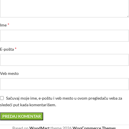
*
Ime
*
E-pošta
Veb mesto
Sačuvaj moje ime, e-poštu i veb mesto u ovom pregledaču veba za
sledeći put kada komentarišem.
Based on
WoodMart
theme
2026
WooCommerce Themes
.