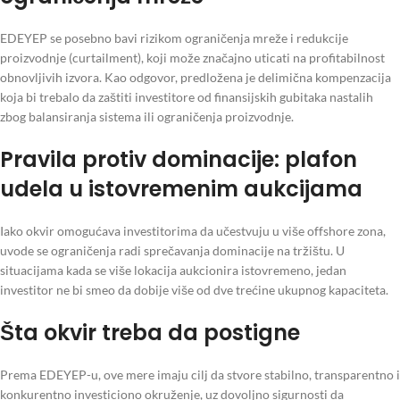
EDEYEP se posebno bavi rizikom ograničenja mreže i redukcije
proizvodnje (curtailment), koji može značajno uticati na profitabilnost
obnovljivih izvora. Kao odgovor, predložena je delimična kompenzacija
koja bi trebalo da zaštiti investitore od finansijskih gubitaka nastalih
zbog balansiranja sistema ili ograničenja proizvodnje.
Pravila protiv dominacije: plafon
udela u istovremenim aukcijama
Iako okvir omogućava investitorima da učestvuju u više offshore zona,
uvode se ograničenja radi sprečavanja dominacije na tržištu. U
situacijama kada se više lokacija aukcionira istovremeno, jedan
investitor ne bi smeo da dobije više od dve trećine ukupnog kapaciteta.
Šta okvir treba da postigne
Prema EDEYEP-u, ove mere imaju cilj da stvore stabilno, transparentno i
konkurentno investiciono okruženje, uz dovoljno sigurnosti da