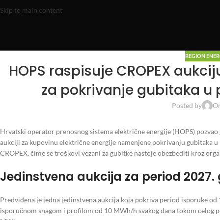
Skip to main content
REGION ENE
HOPS raspisuje CROPEX aukciju
za pokrivanje gubitaka u
Posted by
On
Hrvatski operator prenosnog sistema električne energije (HOPS) pozvao j
aukciji za kupovinu električne energije namenjene pokrivanju gubitaka
CROPEX, čime se troškovi vezani za gubitke nastoje obezbediti kroz orga
Jedinstvena aukcija za period 2027.
Predviđena je jedna jedinstvena aukcija koja pokriva period isporuke od 
isporučnom snagom i profilom od 10 MWh/h svakog dana tokom celog peri