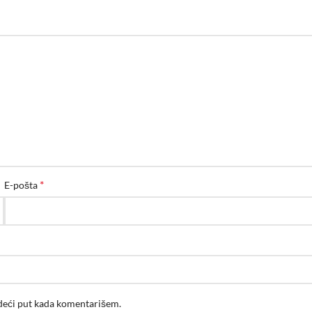
*
E-pošta
edeći put kada komentarišem.