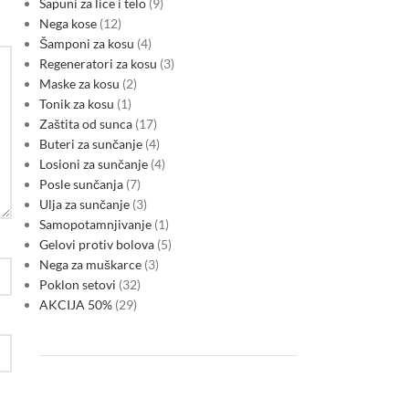
Sapuni za lice i telo
9
Nega kose
12
Šamponi za kosu
4
Regeneratori za kosu
3
Maske za kosu
2
Tonik za kosu
1
Zaštita od sunca
17
Buteri za sunčanje
4
Losioni za sunčanje
4
Posle sunčanja
7
Ulja za sunčanje
3
Samopotamnjivanje
1
Gelovi protiv bolova
5
Nega za muškarce
3
Poklon setovi
32
AKCIJA 50%
29