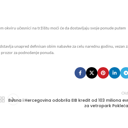
tom okviru učesnici na tržištu moći će da dostavljaju svoje ponude putem
predstavlja unapred definisan obim nabavke za celu narednu godinu, vezan z
i prozor za podnošenje ponuda.
Old
Bosna i Hercegovina odobrila EIB kredit od 103 miliona ev
za vetropark Pokleča