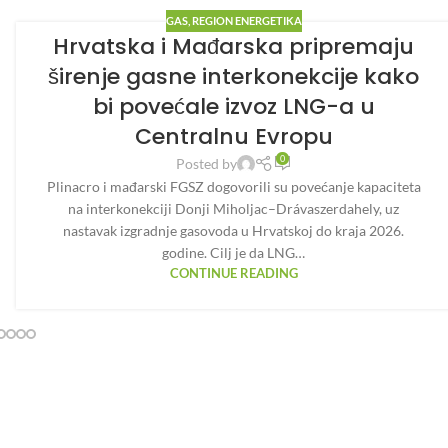
GAS
,
REGION ENERGETIKA
Hrvatska i Mađarska pripremaju
širenje gasne interkonekcije kako
bi povećale izvoz LNG-a u
Centralnu Evropu
0
Posted by
Plinacro i mađarski FGSZ dogovorili su povećanje kapaciteta
na interkonekciji Donji Miholjac–Drávaszerdahely, uz
nastavak izgradnje gasovoda u Hrvatskoj do kraja 2026.
godine. Cilj je da LNG…
CONTINUE READING