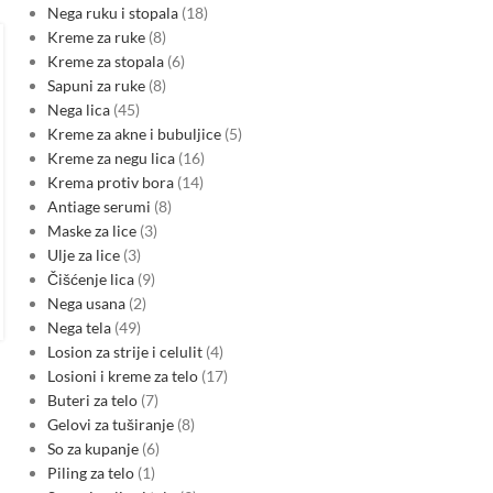
Nega ruku i stopala
18
REGION ENERGETIKA
,
REGULATIVA
Kreme za ruke
8
CBAM usklađena električna
Kreme za stopala
6
energija postaje strateški proizvod
Sapuni za ruke
8
Nega lica
45
za srpske izvoznike i energetsku
Kreme za akne i bubuljice
5
industriju
Kreme za negu lica
16
0
Posted by
Krema protiv bora
14
Nabavka električne energije postaje strateški element
Antiage serumi
8
pristupa tržištu Evropske unije za srpske industrijske
Maske za lice
3
kompanije. Pitanje više nije samo cena električne energije ili
Ulje za lice
3
ukupna godišnja potrošnja, već…
Čišćenje lica
9
CONTINUE READING
Nega usana
2
Nega tela
49
Losion za strije i celulit
4
Losioni i kreme za telo
17
Buteri za telo
7
Gelovi za tuširanje
8
So za kupanje
6
Piling za telo
1