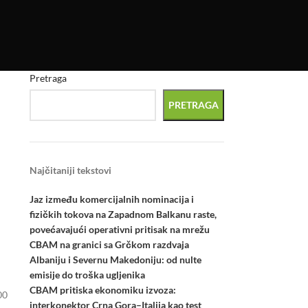
Pretraga
PRETRAGA
Najčitaniji tekstovi
Jaz između komercijalnih nominacija i
fizičkih tokova na Zapadnom Balkanu raste,
povećavajući operativni pritisak na mrežu
CBAM na granici sa Grčkom razdvaja
Albaniju i Severnu Makedoniju: od nulte
emisije do troška ugljenika
CBAM pritiska ekonomiku izvoza:
00
interkonektor Crna Gora–Italija kao test