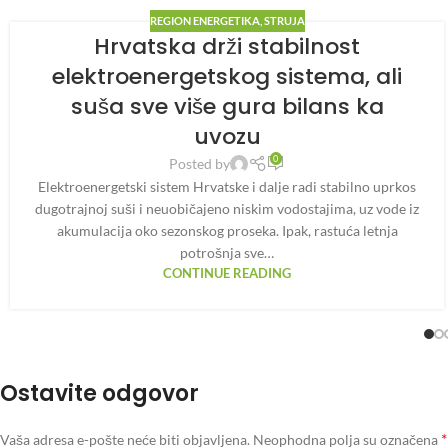
REGION ENERGETIKA
,
STRUJA
Hrvatska drži stabilnost
elektroenergetskog sistema, ali
suša sve više gura bilans ka
uvozu
0
Posted by
Elektroenergetski sistem Hrvatske i dalje radi stabilno uprkos
dugotrajnoj suši i neuobičajeno niskim vodostajima, uz vode iz
akumulacija oko sezonskog proseka. Ipak, rastuća letnja
potrošnja sve…
CONTINUE READING
Ostavite odgovor
*
Vaša adresa e-pošte neće biti objavljena.
Neophodna polja su označena