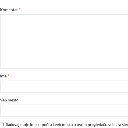
*
Komentar
*
Ime
Veb mesto
Sačuvaj moje ime, e-poštu i veb mesto u ovom pregledaču veba za sl