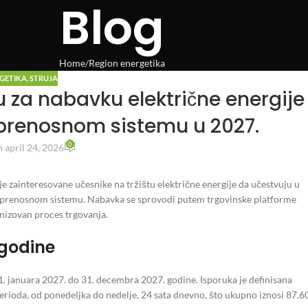
Blog
Home
Region energetika
RGETIKA
,
STRUJA
 za nabavku električne energije
 prenosnom sistemu u 2027.
0
 april 24, 2026
e zainteresovane učesnike na tržištu električne energije da učestvuju u
 u prenosnom sistemu. Nabavka se sprovodi putem trgovinske platforme
nizovan proces trgovanja.
 godine
1. januara 2027. do 31. decembra 2027. godine. Isporuka je definisana
oda, od ponedeljka do nedelje, 24 sata dnevno, što ukupno iznosi 87.6