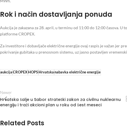
MWh.
Rok i način dostavljanja ponuda
Aukcija je zakazana za 28. april, u terminu od 11:00 do 12:00 časova. U 
platforme CROPEX.
Za investitore i dobavljače električne energije ovaj raspis je važan jer 
pokrivanje gubitaka u prenosnom sistemu, uz jasno postavljen vremensk
aukcija
CROPEX
HOPS
Hrvatska
nabavka električne energije
Newer
Hrvatska šalje u Sabor strateški zakon za civilnu nuklearnu
energiju i traži akcioni plan u roku od šest meseci
Related Posts