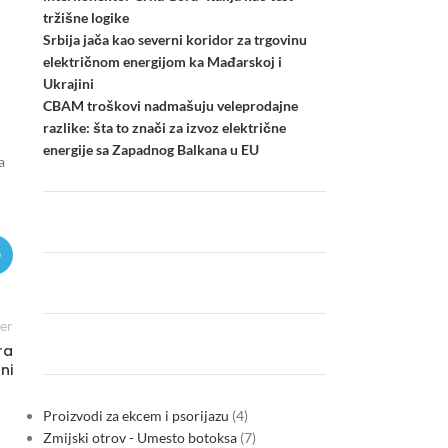
tržišne logike
Srbija jača kao severni koridor za trgovinu
električnom energijom ka Mađarskoj i
Ukrajini
CBAM troškovi nadmašuju veleprodajne
razlike: šta to znači za izvoz električne
energije sa Zapadnog Balkana u EU
a
er
ra
ni
Proizvodi za ekcem i psorijazu
4
Zmijski otrov - Umesto botoksa
7