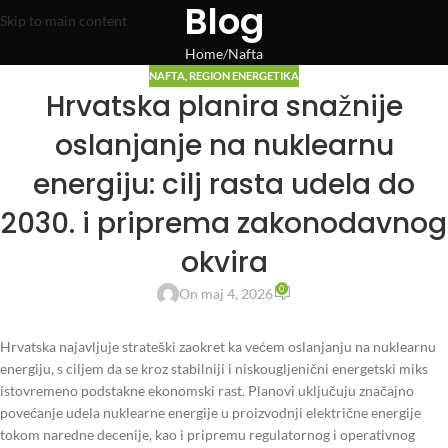
Blog
Skip to main content
Home
Nafta
NAFTA
,
REGION ENERGETIKA
Hrvatska planira snažnije
oslanjanje na nuklearnu
energiju: cilj rasta udela do
2030. i priprema zakonodavnog
okvira
0
On maj 4, 2026
Hrvatska najavljuje strateški zaokret ka većem oslanjanju na nuklearnu
energiju, s ciljem da se kroz stabilniji i niskougljenični energetski miks
istovremeno podstakne ekonomski rast. Planovi uključuju značajno
povećanje udela nuklearne energije u proizvodnji električne energije
tokom naredne decenije, kao i pripremu regulatornog i operativnog