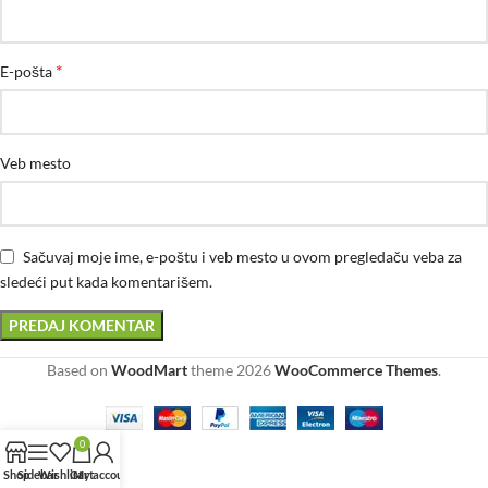
*
E-pošta
Veb mesto
Sačuvaj moje ime, e-poštu i veb mesto u ovom pregledaču veba za
sledeći put kada komentarišem.
Based on
WoodMart
theme
2026
WooCommerce Themes
.
0
Shop
Sidebar
Wishlist
Cart
My account