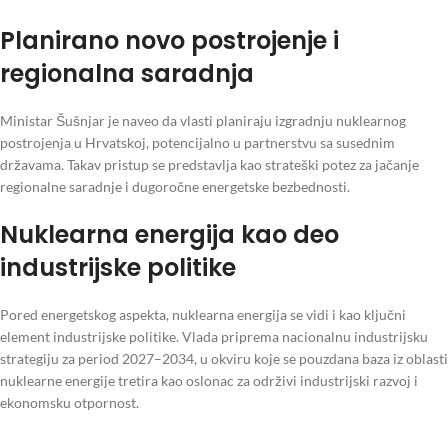
Planirano novo postrojenje i
regionalna saradnja
Ministar Šušnjar je naveo da vlasti planiraju izgradnju nuklearnog
postrojenja u Hrvatskoj, potencijalno u partnerstvu sa susednim
državama. Takav pristup se predstavlja kao strateški potez za jačanje
regionalne saradnje i dugoročne energetske bezbednosti.
Nuklearna energija kao deo
industrijske politike
Pored energetskog aspekta, nuklearna energija se vidi i kao ključni
element industrijske politike. Vlada priprema nacionalnu industrijsku
strategiju za period 2027–2034, u okviru koje se pouzdana baza iz oblasti
nuklearne energije tretira kao oslonac za održivi industrijski razvoj i
ekonomsku otpornost.