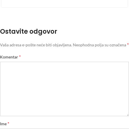
Ostavite odgovor
*
Vaša adresa e-pošte neće biti objavljena.
Neophodna polja su označena
*
Komentar
*
Ime