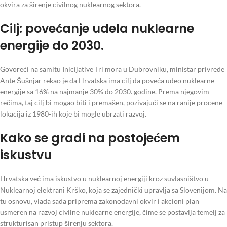
okvira za širenje civilnog nuklearnog sektora.
Cilj: povećanje udela nuklearne
energije do 2030.
Govoreći na samitu Inicijative Tri mora u Dubrovniku, ministar privrede
Ante Šušnjar rekao je da Hrvatska ima cilj da poveća udeo nuklearne
energije sa 16% na najmanje 30% do 2030. godine. Prema njegovim
rečima, taj cilj bi mogao biti i premašen, pozivajući se na ranije procene
lokacija iz 1980-ih koje bi mogle ubrzati razvoj.
Kako se gradi na postojećem
iskustvu
Hrvatska već ima iskustvo u nuklearnoj energiji kroz suvlasništvo u
Nuklearnoj elektrani Krško, koja se zajednički upravlja sa Slovenijom. Na
tu osnovu, vlada sada priprema zakonodavni okvir i akcioni plan
usmeren na razvoj civilne nuklearne energije, čime se postavlja temelj za
strukturisan pristup širenju sektora.