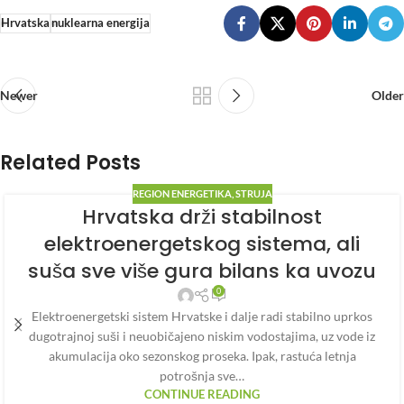
Hrvatska
nuklearna energija
Newer
Older
Related Posts
REGION ENERGETIKA
,
STRUJA
Hrvatska drži stabilnost
elektroenergetskog sistema, ali
suša sve više gura bilans ka uvozu
0
Elektroenergetski sistem Hrvatske i dalje radi stabilno uprkos
dugotrajnoj suši i neuobičajeno niskim vodostajima, uz vode iz
akumulacija oko sezonskog proseka. Ipak, rastuća letnja
potrošnja sve…
CONTINUE READING