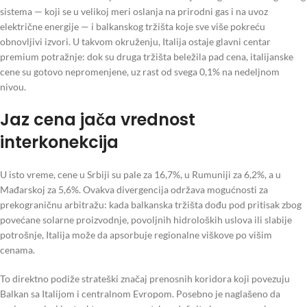
sistema — koji se u velikoj meri oslanja na prirodni gas i na uvoz
električne energije — i balkanskog tržišta koje sve više pokreću
obnovljivi izvori. U takvom okruženju, Italija ostaje glavni centar
premium potražnje: dok su druga tržišta beležila pad cena, italijanske
cene su gotovo nepromenjene, uz rast od svega 0,1% na nedeljnom
nivou.
Jaz cena jača vrednost
interkonekcija
U isto vreme, cene u Srbiji su pale za 16,7%, u Rumuniji za 6,2%, a u
Mađarskoj za 5,6%. Ovakva divergencija održava mogućnosti za
prekograničnu arbitražu: kada balkanska tržišta dođu pod pritisak zbog
povećane solarne proizvodnje, povoljnih hidroloških uslova ili slabije
potrošnje, Italija može da apsorbuje regionalne viškove po višim
cenama.
To direktno podiže strateški značaj prenosnih koridora koji povezuju
Balkan sa Italijom i centralnom Evropom. Posebno je naglašeno da