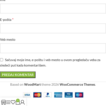
*
E-pošta
Veb mesto
Sačuvaj moje ime, e-poštu i veb mesto u ovom pregledaču veba za
sledeći put kada komentarišem.
Based on
WoodMart
theme
2026
WooCommerce Themes
.
0