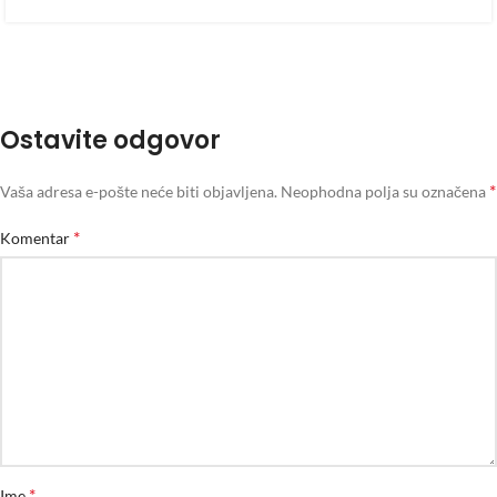
Ostavite odgovor
*
Vaša adresa e-pošte neće biti objavljena.
Neophodna polja su označena
*
Komentar
*
Ime