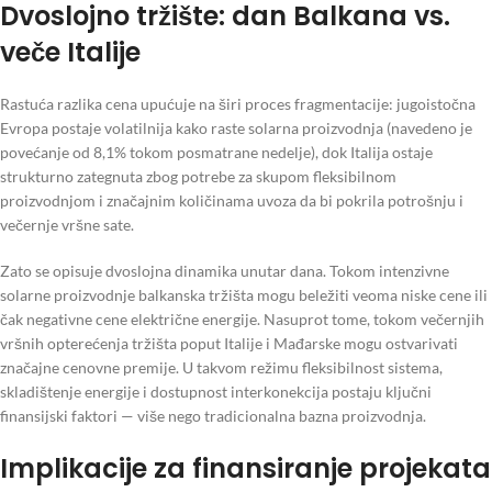
Dvoslojno tržište: dan Balkana vs.
veče Italije
Rastuća razlika cena upućuje na širi proces fragmentacije: jugoistočna
Evropa postaje volatilnija kako raste solarna proizvodnja (navedeno je
povećanje od 8,1% tokom posmatrane nedelje), dok Italija ostaje
strukturno zategnuta zbog potrebe za skupom fleksibilnom
proizvodnjom i značajnim količinama uvoza da bi pokrila potrošnju i
večernje vršne sate.
Zato se opisuje dvoslojna dinamika unutar dana. Tokom intenzivne
solarne proizvodnje balkanska tržišta mogu beležiti veoma niske cene ili
čak negativne cene električne energije. Nasuprot tome, tokom večernjih
vršnih opterećenja tržišta poput Italije i Mađarske mogu ostvarivati
značajne cenovne premije. U takvom režimu fleksibilnost sistema,
skladištenje energije i dostupnost interkonekcija postaju ključni
finansijski faktori — više nego tradicionalna bazna proizvodnja.
Implikacije za finansiranje projekata