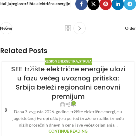
italija
region
tržište električne energije
Newer
Older
Related Posts
REGION ENERGETIKA
,
STRUJA
SEE tržište električne energije ulazi
u fazu većeg uvoznog pritiska:
Srbija beleži regionalni cenovni
premijum
0
Dana 7. avgusta 2026. godine, tržište električne energije u
jugoistočnoj Evropi ušlo je u period izražene razlike između
nižih prosečnih dnevnih cena i sve većeg oslanjanja…
CONTINUE READING