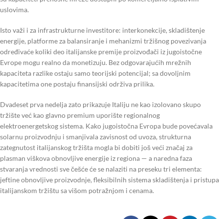
uslovima.
Isto važi i za infrastrukturne investitore: interkonekcije, skladištenje
energije, platforme za balansiranje i mehanizmi tržišnog povezivanja
određivaće koliki deo italijanske premije proizvođači iz jugoistočne
Evrope mogu realno da monetizuju. Bez odgovarajućih mrežnih
kapaciteta razlike ostaju samo teorijski potencijal; sa dovoljnim
kapacitetima one postaju finansijski održiva prilika.
Dvadeset prva nedelja zato prikazuje Italiju ne kao izolovano skupo
tržište već kao glavno premium uporište regionalnog
elektroenergetskog sistema. Kako jugoistočna Evropa bude povećavala
solarnu proizvodnju i smanjivala zavisnost od uvoza, strukturna
zategnutost italijanskog tržišta mogla bi dobiti još veći značaj za
plasman viškova obnovljive energije iz regiona — a naredna faza
stvaranja vrednosti sve češće će se nalaziti na preseku tri elementa:
jeftine obnovljive proizvodnje, fleksibilnih sistema skladištenja i pristupa
italijanskom tržištu sa višom potražnjom i cenama.