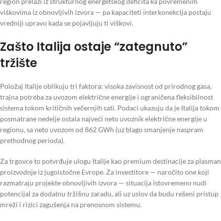
region prelazi iz strukturnog energetskog deficita ka povremenim
viškovima iz obnovljivih izvora — pa kapaciteti interkonekcija postaju
vredniji upravo kada se pojavljuju ti viškovi.
Zašto Italija ostaje “zategnuto”
tržište
Položaj Italije oblikuju tri faktora: visoka zavisnost od prirodnog gasa,
trajna potreba za uvozom električne energije i ograničena fleksibilnost
sistema tokom kritičnih večernjih sati. Podaci ukazuju da je Italija tokom
posmatrane nedelje ostala najveći neto uvoznik električne energije u
regionu, sa neto uvozom od 862 GWh (uz blago smanjenje naspram
prethodnog perioda).
Za trgovce to potvrđuje ulogu Italije kao premium destinacije za plasman
proizvodnje iz jugoistočne Evrope. Za investitore — naročito one koji
razmatraju projekte obnovljivih izvora — situacija istovremeno nudi
potencijal za dodatnu tržišnu zaradu, ali uz uslov da budu rešeni pristup
mreži i rizici zagušenja na prenosnom sistemu.