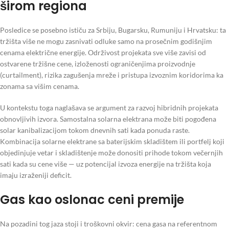
širom regiona
Posledice se posebno ističu za Srbiju, Bugarsku, Rumuniju i Hrvatsku: ta
tržišta više ne mogu zasnivati odluke samo na prosečnim godišnjim
cenama električne energije. Održivost projekata sve više zavisi od
ostvarene tržišne cene, izloženosti ograničenjima proizvodnje
(curtailment), rizika zagušenja mreže i pristupa izvoznim koridorima ka
zonama sa višim cenama.
U kontekstu toga naglašava se argument za razvoj hibridnih projekata
obnovljivih izvora. Samostalna solarna elektrana može biti pogođena
solar kanibalizacijom tokom dnevnih sati kada ponuda raste.
Kombinacija solarne elektrane sa baterijskim skladištem ili portfelj koji
objedinjuje vetar i skladištenje može donositi prihode tokom večernjih
sati kada su cene više — uz potencijal izvoza energije na tržišta koja
imaju izraženiji deficit.
Gas kao oslonac ceni premije
Na pozadini tog jaza stoji i troškovni okvir: cena gasa na referentnom