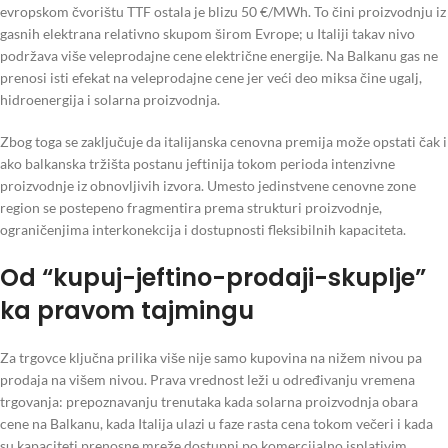
evropskom čvorištu TTF ostala je blizu 50 €/MWh. To čini proizvodnju iz
gasnih elektrana relativno skupom širom Evrope; u Italiji takav nivo
podržava više veleprodajne cene električne energije. Na Balkanu gas ne
prenosi isti efekat na veleprodajne cene jer veći deo miksa čine ugalj,
hidroenergija i solarna proizvodnja.
Zbog toga se zaključuje da italijanska cenovna premija može opstati čak i
ako balkanska tržišta postanu jeftinija tokom perioda intenzivne
proizvodnje iz obnovljivih izvora. Umesto jedinstvene cenovne zone
region se postepeno fragmentira prema strukturi proizvodnje,
ograničenjima interkonekcija i dostupnosti fleksibilnih kapaciteta.
Od “kupuj-jeftino-prodaji-skuplje”
ka pravom tajmingu
Za trgovce ključna prilika više nije samo kupovina na nižem nivou pa
prodaja na višem nivou. Prava vrednost leži u određivanju vremena
trgovanja: prepoznavanju trenutaka kada solarna proizvodnja obara
cene na Balkanu, kada Italija ulazi u faze rasta cena tokom večeri i kada
su kapaciteti prenosne mreže dostupni po komercijalno isplativim