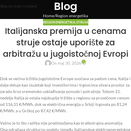
Blog
Skip to main content
Home
Region energetika
REGION ENERGETIKA
,
STRUJA
Italijanska premija u cenama
struje ostaje uporište za
arbitražu u jugoistočnoj Evropi
0
On maj 30, 2026
Dok se većina tržišta jugoistočne Evrope suočava sa padom cena, Italija i
dalje deluje kao izuzetak koji investitorima i trgovcima otvara prostor za
zaradu kroz vremensko usklađivanje ponude i potražnje. Tokom 21.
nedelje Italija je ostala najskuplje tržište u regionu sa prosečnom cenom
od 116,31 €/MWh, dok se električna energija u Srbiji trgovala po 81,24
€/MWh, a u Grčkoj po 87,42 €/MWh.
Važno je to što razlika nije predstavljena kao kratkotrajna anomalija.
Ona odražava strukturnu podelu između italijanskog elektroenergetskog