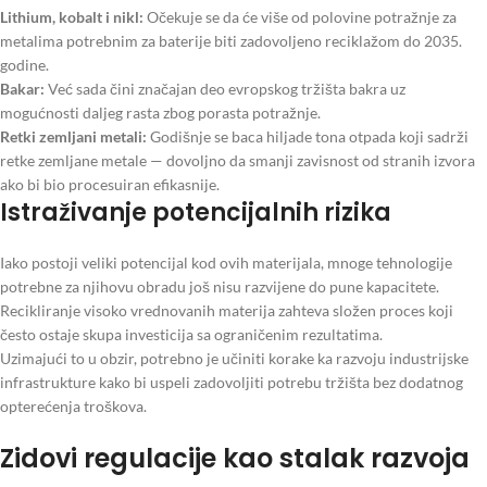
Lithium, kobalt i nikl:
Očekuje se da će više od polovine potražnje za
metalima potrebnim za baterije biti zadovoljeno reciklažom do 2035.
godine.
Bakar:
Već sada čini značajan deo evropskog tržišta bakra uz
mogućnosti daljeg rasta zbog porasta potražnje.
Retki zemljani metali:
Godišnje se baca hiljade tona otpada koji sadrži
retke zemljane metale — dovoljno da smanji zavisnost od stranih izvora
ako bi bio procesuiran efikasnije.
Istraživanje potencijalnih rizika
Iako postoji veliki potencijal kod ovih materijala, mnoge tehnologije
potrebne za njihovu obradu još nisu razvijene do pune kapacitete.
Recikliranje visoko vrednovanih materija zahteva složen proces koji
često ostaje skupa investicija sa ograničenim rezultatima.
Uzimajući to u obzir, potrebno je učiniti korake ka razvoju industrijske
infrastrukture kako bi uspeli zadovoljiti potrebu tržišta bez dodatnog
opterećenja troškova.
Zidovi regulacije kao stalak razvoja