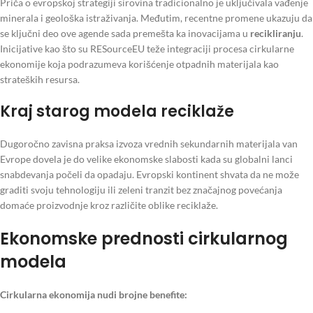
Priča o evropskoj strategiji sirovina tradicionalno je uključivala vađenje
minerala i geološka istraživanja. Međutim, recentne promene ukazuju da
se ključni deo ove agende sada premešta ka inovacijama u
recikliranju
.
Inicijative kao što su RESourceEU teže integraciji procesa cirkularne
ekonomije koja podrazumeva korišćenje otpadnih materijala kao
strateških resursa.
Kraj starog modela reciklaže
Dugoročno zavisna praksa izvoza vrednih sekundarnih materijala van
Evrope dovela je do velike ekonomske slabosti kada su globalni lanci
snabdevanja počeli da opadaju. Evropski kontinent shvata da ne može
graditi svoju tehnologiju ili zeleni tranzit bez značajnog povećanja
domaće proizvodnje kroz različite oblike reciklaže.
Ekonomske prednosti cirkularnog
modela
Cirkularna ekonomija nudi brojne benefite: