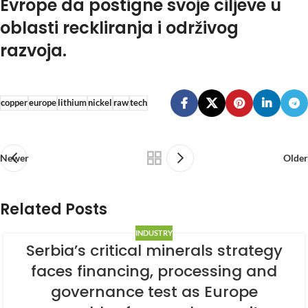
Evrope da postigne svoje ciljeve u
oblasti reckliranja i održivog
razvoja.
copper
europe
lithium
nickel
raw
tech
Newer
Older
Related Posts
INDUSTRY
Serbia’s critical minerals strategy
faces financing, processing and
governance test as Europe