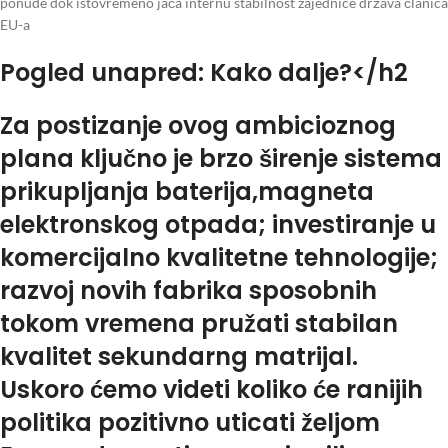
ponude dok istovremeno jača internu stabilnost zajednice država članica
EU-a
Pogled unapred: Kako dalje?</h2
Za postizanje ovog ambicioznog
plana ključno je brzo širenje sistema
prikupljanja baterija,
magneta
elektronskog otpada; investiranje u
komercijalno kvalitetne tehnologije;
razvoj novih fabrika sposobnih
tokom vremena pružati stabilan
kvalitet sekundarng matrijal.
Uskoro ćemo videti koliko će ranijih
politika pozitivno uticati željom