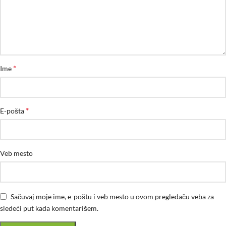
*
Ime
*
E-pošta
Veb mesto
Sačuvaj moje ime, e-poštu i veb mesto u ovom pregledaču veba za
sledeći put kada komentarišem.