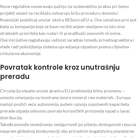
Nove regulative usmeravaju pažnju na sostenabilnu praksu pri čemu
projekti vezani za reciklažu ostvaruju bržu proceduru dozvola i
finansijski podsticaj unutar okvira RESourceEU-a. Ovo označava prvi put
kada su kompanije koje se bave recikliranjem stavljene na isto nivo
strateskih prioriteta kao rudari ili prerađivači osnovnih sirovina.
Ove inicijative naglašavaju važnost saradnje između privatnog sektora i
vlade radi poboljšanja sistema upravljanja otpadom prema ciljevima
cirkularne ekonomije.
Povratak kontrole kroz unutrašnju
preradu
Circulacija otpada unutar granica EU predstavlja bitnu promenu –
umesto oslanjanja na inostrane izvore mineral raw materials , Europa
nastoji postići veću autonomiju putem razvoja sopstvenih kapaciteta
prerade otpada odnosno povrata korisničkih proizvoda nazad u lanac
distribucije.
Takođe pomaže smanjivanju nesigurnosti po pitanju dostupnosti resursa
naspram globalnoj konkurenciji oko prirodnim bogatstvima planetarne