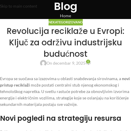
Blog
Skip to main content
Home
NEKATEGORIZOVANO
Revolucija reciklaže u Evropi:
Ključ za održivu industrijsku
budućnost
0
On decembar 9, 2025
Evropa se suočava sa izazovima u oblasti snabdevanja sirovinama, a
novi
pristup reciklaži
može postati centralni stub njenog ekonomskog i
tehnološkog napretka. U svetlu rastuće potrebe za obnovljivim izvorima
energije i električnim vozilima, strategije koje se oslanjaju na korišćenje
sekundarnih materijala postaju sve važnije.
Novi pogledi na strategiju resursa