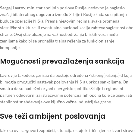
Sergej Lavrov
, ministar spoljnih poslova Rusije, nedavno je naglasio
značaj bilateralnog dogovora između Srbije i Rusije kada su u pitanju
buduće operacije NIS-a. Prema njegovim rečima, svaka promena
vlasničke strukture ili eventualna nacionalizacija zahteva saglasnost obe
strane. Ovaj stav ukazuje na važnost održanja bliskih veza među
zemljama kako bi se pronašla trajna rešenja za funkcionisanje
kompanije.
Mogućnosti prevazilaženja sankcija
Lavrov je takođe sugerisao da postoje određena <strong(rešenja) d koja
bi mogla omogućiti nastavak poslovanja NIS-a uprkos sankcijama. On
smatra da su nadležni organi energetske politike Srbije i regionalni
partneri odgovorni za istraživanje potencijalnih opcija koje će osigurati
stabilnost snabdevanja ove ključno važne industrijske grane.
Sve teži ambijent poslovanja
Iako su ovi razgovori započeti, situacija ostaje kritična jer se izvori sirove