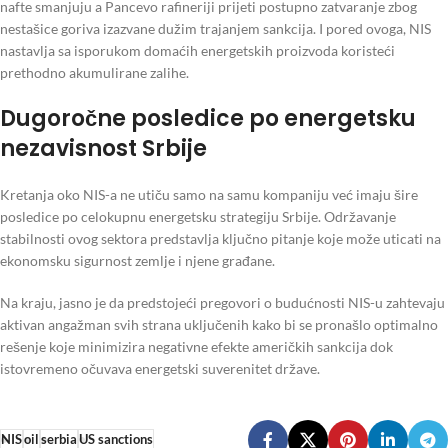
nafte smanjuju a Pancevo rafineriji prijeti postupno zatvaranje zbog
nestašice goriva izazvane dužim trajanjem sankcija. I pored ovoga, NIS
nastavlja sa isporukom domaćih energetskih proizvoda koristeći
prethodno akumulirane zalihe.
Dugoročne posledice po energetsku
nezavisnost Srbije
Kretanja oko NIS-a ne utiču samo na samu kompaniju već imaju šire
posledice po celokupnu energetsku strategiju Srbije. Održavanje
stabilnosti ovog sektora predstavlja ključno pitanje koje može uticati na
ekonomsku sigurnost zemlje i njene građane.
Na kraju, jasno je da predstojeći pregovori o budućnosti NIS-u zahtevaju
aktivan angažman svih strana uključenih kako bi se pronašlo optimalno
rešenje koje minimizira negativne efekte američkih sankcija dok
istovremeno očuvava energetski suverenitet države.
NIS
oil
serbia
US sanctions