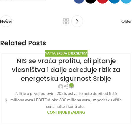
Newer
Older
Related Posts
NAFTA
,
SRBIJA ENERGETIKA
NIS se vraća profitu, ali pitanje
vlasništva i dalje određuje rizik za
energetsku sigurnost Srbije
0
NIS je u prvoj polovini 2026. ostvario neto dobit od 83,5
miliona evra i EBITDA oko 300 miliona evra, uz podršku viših
cena nafte i kontrole…
CONTINUE READING