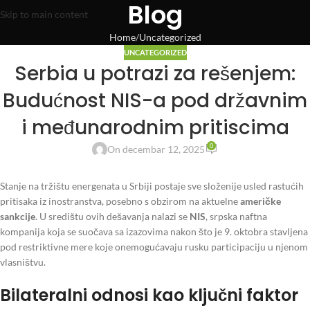
Blog
Skip to main content
Home
Uncategorized
UNCATEGORIZED
Serbia u potrazi za rešenjem:
Budućnost NIS-a pod državnim
i međunarodnim pritiscima
0
On decembar 12, 2025
Stanje na tržištu energenata u Srbiji postaje sve složenije usled rastućih
pritisaka iz inostranstva, posebno s obzirom na aktuelne
američke
sankcije
. U središtu ovih dešavanja nalazi se
NIS
, srpska naftna
kompanija koja se suočava sa izazovima nakon što je 9. oktobra stavljena
pod restriktivne mere koje onemogućavaju rusku participaciju u njenom
vlasništvu.
Bilateralni odnosi kao ključni faktor