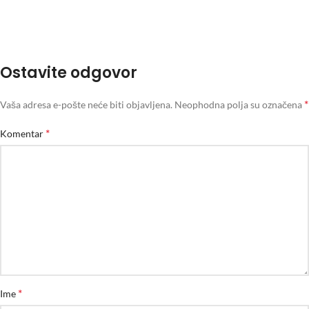
Ostavite odgovor
*
Vaša adresa e-pošte neće biti objavljena.
Neophodna polja su označena
*
Komentar
*
Ime