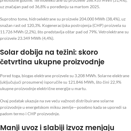
prethodne godine. Termoelektrane su proizvele 166.935 MWh (31,4%),
uz značajan pad od 36,8% u poređenju sa martom 2025.
Suprotno tome, hidroelektrane su proizvele 204.000 MWh (38,4%), uz
snažan rast od 120,3%. Kogeneracijska postrojenja (CHP) proizvela su
11.726 MWh (2,2%), što predstavlja oštar pad od 79%. Vetrolektrane su
proizvele 23.349 MWh (4,4%).
Solar dobija na težini: skoro
četvrtina ukupne proizvodnje
Pored toga, biogas elektrane proizvele su 3.208 MWh. Solarne elektrane
(uključujući prosumere) isporučile su 121.846 MWh, što čini 22,9%
ukupne proizvodnje električne energije u martu.
Ovaj podatak ukazuje na sve veću važnost distribuirane solarne
proizvodnje u energetskom miksu zemlje—posebno kada se uporedi sa
padom termo i CHP proizvodnje.
Manji uvoz i slabiji izvoz menjaju