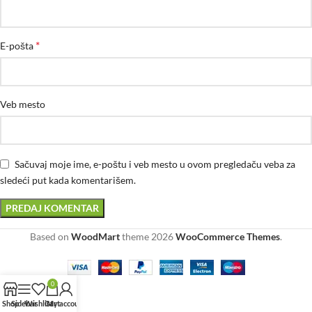
*
E-pošta
Veb mesto
Sačuvaj moje ime, e-poštu i veb mesto u ovom pregledaču veba za
sledeći put kada komentarišem.
Based on
WoodMart
theme
2026
WooCommerce Themes
.
0
Shop
Sidebar
Wishlist
Cart
My account