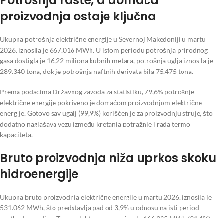
Potrošnja raste, a domaća
proizvodnja ostaje ključna
Ukupna potrošnja električne energije u Severnoj Makedoniji u martu
2026. iznosila je 667.016 MWh. U istom periodu potrošnja prirodnog
gasa dostigla je 16,22 miliona kubnih metara, potrošnja uglja iznosila je
289.340 tona, dok je potrošnja naftnih derivata bila 75.475 tona.
Prema podacima Državnog zavoda za statistiku, 79,6% potrošnje
električne energije pokriveno je domaćom proizvodnjom električne
energije. Gotovo sav ugalj (99,9%) korišćen je za proizvodnju struje, što
dodatno naglašava vezu između kretanja potražnje i rada termo
kapaciteta.
Bruto proizvodnja niža uprkos skoku
hidroenergije
Ukupna bruto proizvodnja električne energije u martu 2026. iznosila je
531.062 MWh, što predstavlja pad od 3,9% u odnosu na isti period