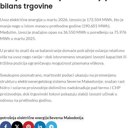
bilans trgovine
Uvoz električne energije u martu 2026. iznosio je 172.504 MWh, što je
manje nego u istom mesecu prethodne godine (190.601 MWh).
Međutim, izvoz je značajno opao na 36.550 MWh u poređenju sa 75.976
MWh u martu 2025.
U praksi to znači da se balansiranje domaće potražnje oslanja relativno
više na uvoz nego ranije—dok istovremeno smanjeni izvozni kapacitet ili
tržišna pozicija ograničavaju mogućnost plasmana viškova.
Sveukupno posmatrano, martovski podaci ukazuju na promenjenu
strukturu elektroenergetskog sistema Severne Makedonije: snažan rast
hidro i solarne proizvodnje delimično nadoknađuje pad termo i CHP
proizvodnje, dok trgovinski tokovi pokazuju slabiji izvozni učinak u
odnosu na prethodnu godinu.
potrošnja električne energije
Severna Makedonija