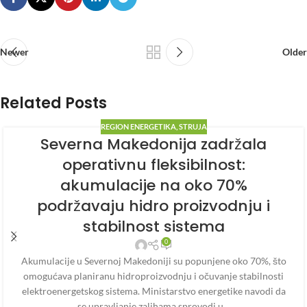
Newer
Older
Related Posts
REGION ENERGETIKA
,
STRUJA
Severna Makedonija zadržala
operativnu fleksibilnost:
akumulacije na oko 70%
podržavaju hidro proizvodnju i
stabilnost sistema
0
Akumulacije u Severnoj Makedoniji su popunjene oko 70%, što
omogućava planiranu hidroproizvodnju i očuvanje stabilnosti
elektroenergetskog sistema. Ministarstvo energetike navodi da
se upravljanje zalihama sprovodi u…