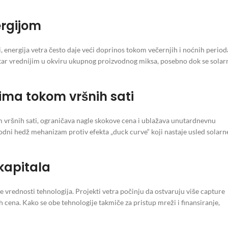
rgijom
, energija vetra često daje veći doprinos tokom večernjih i noćnih period
 vetar vrednijim u okviru ukupnog proizvodnog miksa, posebno dok se solar
ma tokom vršnih sati
 vršnih sati, ograničava nagle skokove cena i ublažava unutardnevnu
irodni hedž mehanizam protiv efekta „duck curve“ koji nastaje usled solarn
 kapitala
ne vrednosti tehnologija. Projekti vetra počinju da ostvaruju više capture
 cena. Kako se obe tehnologije takmiče za pristup mreži i finansiranje,