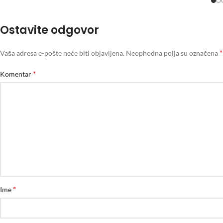
Ostavite odgovor
*
Vaša adresa e-pošte neće biti objavljena.
Neophodna polja su označena
*
Komentar
*
Ime