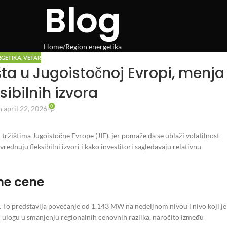
Blog
Home
Region energetika
RGETIKA
,
VETAR
išta u Jugoistočnoj Evropi, menja
sibilnih izvora
0
 april 22, 2026
 tržištima Jugoistočne Evrope (JIE), jer pomaže da se ublaži volatilnost
vrednuju fleksibilni izvori i kako investitori sagledavaju relativnu
lne cene
. To predstavlja povećanje od 1.143 MW na nedeljnom nivou i nivo koji je
u ulogu u smanjenju regionalnih cenovnih razlika, naročito između