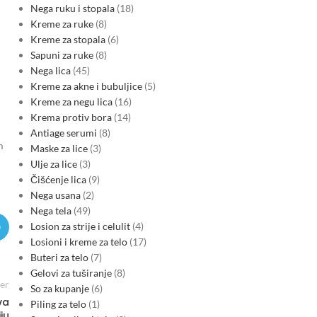
Nega ruku i stopala
18
Kreme za ruke
8
Kreme za stopala
6
Sapuni za ruke
8
Nega lica
45
Kreme za akne i bubuljice
5
Kreme za negu lica
16
Krema protiv bora
14
Antiage serumi
8
m
Maske za lice
3
Ulje za lice
3
Čišćenje lica
9
Nega usana
2
Nega tela
49
Losion za strije i celulit
4
Losioni i kreme za telo
17
Buteri za telo
7
Gelovi za tuširanje
8
er
So za kupanje
6
va
Piling za telo
1
ju