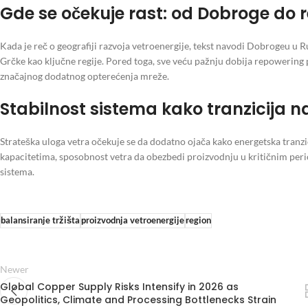
Gde se očekuje rast: od Dobroge do
Kada je reč o geografiji razvoja vetroenergije, tekst navodi Dobrogeu u Ru
Grčke kao ključne regije. Pored toga, sve veću pažnju dobija repowerin
značajnog dodatnog opterećenja mreže.
Stabilnost sistema kako tranzicija 
Strateška uloga vetra očekuje se da dodatno ojača kako energetska tranz
kapacitetima, sposobnost vetra da obezbedi proizvodnju u kritičnim per
sistema.
balansiranje tržišta
proizvodnja vetroenergije
region
Newer
Global Copper Supply Risks Intensify in 2026 as
Geopolitics, Climate and Processing Bottlenecks Strain