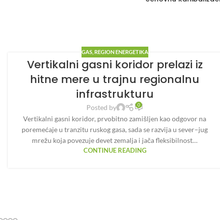
GAS
,
REGION ENERGETIKA
Vertikalni gasni koridor prelazi iz
hitne mere u trajnu regionalnu
infrastrukturu
0
Posted by
Vertikalni gasni koridor, prvobitno zamišljen kao odgovor na
poremećaje u tranzitu ruskog gasa, sada se razvija u sever–jug
mrežu koja povezuje devet zemalja i jača fleksibilnost…
CONTINUE READING