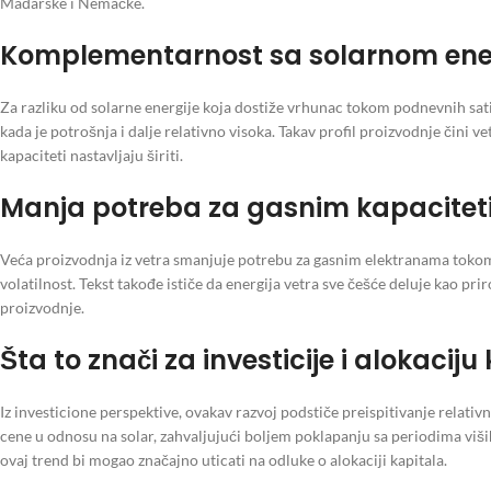
Mađarske i Nemačke.
Komplementarnost sa solarnom ene
Za razliku od solarne energije koja dostiže vrhunac tokom podnevnih sati
kada je potrošnja i dalje relativno visoka. Takav profil proizvodnje čini
kapaciteti nastavljaju širiti.
Manja potreba za gasnim kapaciteti
Veća proizvodnja iz vetra smanjuje potrebu za gasnim elektranama tokom
volatilnost. Tekst takođe ističe da energija vetra sve češće deluje kao pr
proizvodnje.
Šta to znači za investicije i alokaciju
Iz investicione perspektive, ovakav razvoj podstiče preispitivanje relativ
cene u odnosu na solar, zahvaljujući boljem poklapanju sa periodima viših
ovaj trend bi mogao značajno uticati na odluke o alokaciji kapitala.