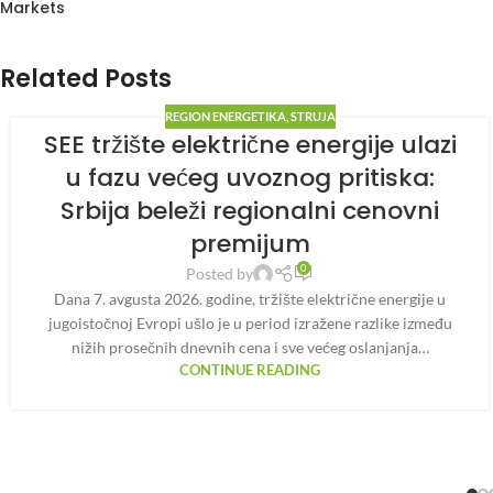
Markets
Related Posts
REGION ENERGETIKA
,
STRUJA
SEE tržište električne energije ulazi
u fazu većeg uvoznog pritiska:
Srbija beleži regionalni cenovni
premijum
0
Posted by
Dana 7. avgusta 2026. godine, tržište električne energije u
jugoistočnoj Evropi ušlo je u period izražene razlike između
nižih prosečnih dnevnih cena i sve većeg oslanjanja…
CONTINUE READING