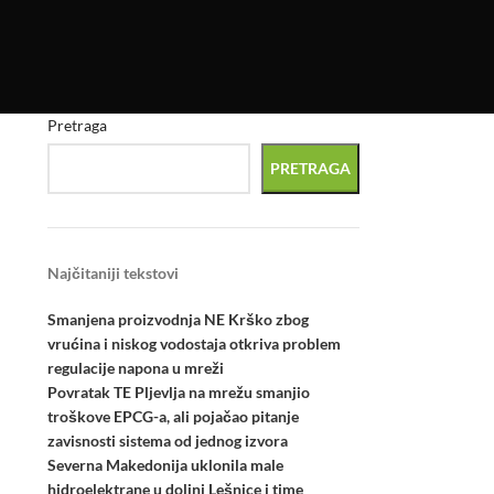
Pretraga
PRETRAGA
Najčitaniji tekstovi
Smanjena proizvodnja NE Krško zbog
vrućina i niskog vodostaja otkriva problem
regulacije napona u mreži
Povratak TE Pljevlja na mrežu smanjio
troškove EPCG-a, ali pojačao pitanje
zavisnosti sistema od jednog izvora
Severna Makedonija uklonila male
hidroelektrane u dolini Lešnice i time