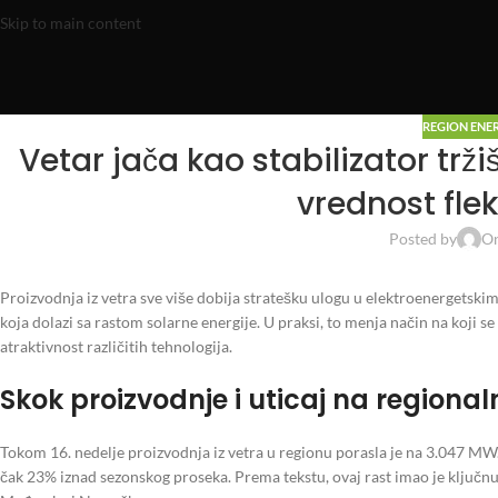
Skip to main content
REGION ENE
Vetar jača kao stabilizator trž
vrednost flek
Posted by
On
Proizvodnja iz vetra sve više dobija stratešku ulogu u elektroenergetskim
koja dolazi sa rastom solarne energije. U praksi, to menja način na koji se 
atraktivnost različitih tehnologija.
Skok proizvodnje i uticaj na regiona
Tokom 16. nedelje proizvodnja iz vetra u regionu porasla je na 3.047 MW
čak 23% iznad sezonskog proseka. Prema tekstu, ovaj rast imao je ključn