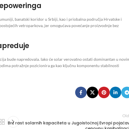
 repoweringa
muniji, banatski koridor u Srbiji, kao i priobalna područja Hrvatske i
g postojećih vetroparkova, jer omogućava povećanje proizvodnje bez
napreduje
icija bude napredovala. Iako će solar verovatno ostati dominantan u novi
iodima potražnje pozicionira ga kao ključnu komponentu stabilnosti
Old
Brz rast solarnih kapaciteta u Jugoistočnoj Evropi pojača
cenovnu kanibalizaci