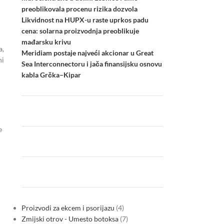
preoblikovala procenu rizika dozvola
Likvidnost na HUPX-u raste uprkos padu
cena: solarna proizvodnja preoblikuje
mađarsku krivu
a,
Meridiam postaje najveći akcionar u Great
ni
Sea Interconnectoru i jača finansijsku osnovu
kabla Grčka–Kipar
e
Proizvodi za ekcem i psorijazu
4
Zmijski otrov - Umesto botoksa
7