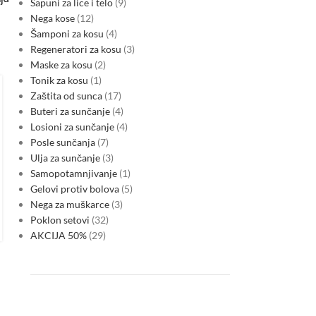
Sapuni za lice i telo
9
Nega kose
12
Šamponi za kosu
4
Regeneratori za kosu
3
Maske za kosu
2
REGION ENERGETIKA
,
STRUJA
Tonik za kosu
1
Hibridni projekti obnovljivih izvora
Zaštita od sunca
17
kao odgovor na zasićenje
Buteri za sunčanje
4
Losioni za sunčanje
4
evropske elektroenergetske
Posle sunčanja
7
mreže
Ulja za sunčanje
3
Samopotamnjivanje
1
0
Posted by
Gelovi protiv bolova
5
Evropski planovi za oko 120 GW obnovljivih kapaciteta sve
Nega za muškarce
3
češće nailaze na ograničenja pristupa mreži. Hibridni projekti
Poklon setovi
32
—kombinovanjem solarne, vetra, hidro i baterijskih rešenja iza
AKCIJA 50%
29
iste tačke…
CONTINUE READING