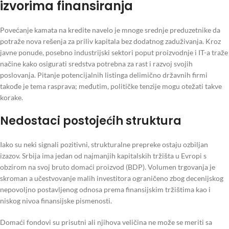
izvorima finansiranja
Povećanje kamata na kredite navelo je mnoge srednje preduzetnike da
potraže nova rešenja za priliv kapitala bez dodatnog zaduživanja. Kroz
javne ponude, posebno industrijski sektori poput proizvodnje i IT-a traže
načine kako osigurati sredstva potrebna za rast i razvoj svojih
poslovanja. Pitanje potencijalnih listinga delimično državnih firmi
takođe je tema rasprava; međutim, političke tenzije mogu otežati takve
korake.
Nedostaci postojećih struktura
Iako su neki signali pozitivni, strukturalne prepreke ostaju ozbiljan
izazov. Srbija ima jedan od najmanjih kapitalskih tržišta u Evropi s
obzirom na svoj bruto domaći proizvod (BDP). Volumen trgovanja je
skroman a učestvovanje malih investitora ograničeno zbog decenijskog
nepovoljno postavljenog odnosa prema finansijskim tržištima kao i
niskog nivoa finansijske pismenosti.
Domaći fondovi su prisutni ali njihova veličina ne može se meriti sa