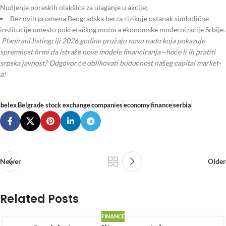
Nudjenje poreskih olakšica za ulaganje u akcije;
Bez ovih promena Beogradska berza rizikuje ostanak simbolične
institucije umesto pokretačkog motora ekonomske modernizacije Srbije.
Planirani listingciji 2026.godine pružaju novu nadu koja pokazuje
spremnost firmi da istraže nove modele financiranja—hoće li ih pratiti
srpska javnost? Odgovor će oblikovati budućnost našeg capital market-
a!
belex
Belgrade stock exchange
companies
economy
finance
serbia
Newer
Older
Related Posts
FINANCE