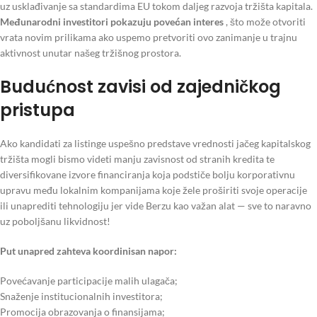
uz usklađivanje sa standardima EU tokom daljeg razvoja tržišta kapitala.
Međunarodni investitori pokazuju povećan interes
, što može otvoriti
vrata novim prilikama ako uspemo pretvoriti ovo zanimanje u trajnu
aktivnost unutar našeg tržišnog prostora.
Budućnost zavisi od zajedničkog
pristupa
Ako kandidati za listinge uspešno predstave vrednosti jačeg kapitalskog
tržišta mogli bismo videti manju zavisnost od stranih kredita te
diversifikovane izvore financiranja koja podstiče bolju korporativnu
upravu među lokalnim kompanijama koje žele proširiti svoje operacije
ili unaprediti tehnologiju jer vide Berzu kao važan alat — sve to naravno
uz poboljšanu likvidnost!
Put unapred zahteva koordinisan napor:
Povećavanje participacije malih ulagača;
Snaženje institucionalnih investitora;
Promocija obrazovanja o finansijama;