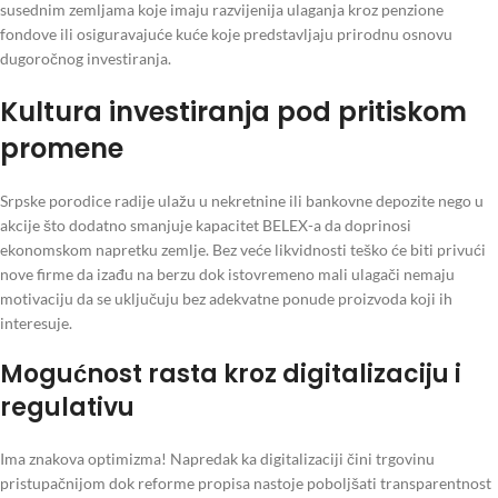
susednim zemljama koje imaju razvijenija ulaganja kroz penzione
fondove ili osiguravajuće kuće koje predstavljaju prirodnu osnovu
dugoročnog investiranja.
Kultura investiranja pod pritiskom
promene
Srpske porodice radije ulažu u nekretnine ili bankovne depozite nego u
akcije što dodatno smanjuje kapacitet BELEX-a da doprinosi
ekonomskom napretku zemlje. Bez veće likvidnosti teško će biti privući
nove firme da izađu na berzu dok istovremeno mali ulagači nemaju
motivaciju da se uključuju bez adekvatne ponude proizvoda koji ih
interesuje.
Mogućnost rasta kroz digitalizaciju i
regulativu
Ima znakova optimizma! Napredak ka digitalizaciji čini trgovinu
pristupačnijom dok reforme propisa nastoje poboljšati transparentnost