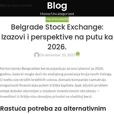
Blog
Skip to main content
Home
Uncategorized
UNCATEGORIZED
Belgrade Stock Exchange:
Izazovi i perspektive na putu ka
2026.
0
On decembar 10, 2025
Na horizontu Beogradske berze pojavljuju se novi planovi za 2026.
godinu, kada bi moglo doći do značajnog povećanja broja novih listinga.
U svetlu sve strožih kreditnih uslova, domaće kompanije razmatraju
mogućnosti finansiranja putem tržišta kapitala. Ipak, ključni problem
ostaje duboko ukorenjen u srpskom investicionom okruženju —
investitori iz Srbije nisu dovoljno prisutni na vlastitoj berzi.
Rastuća potreba za alternativnim