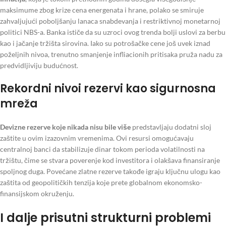
maksimume zbog krize cena energenata i hrane, polako se smiruje
zahvaljujući poboljšanju lanaca snabdevanja i restriktivnoj monetarnoj
politici NBS-a. Banka ističe da su uzroci ovog trenda bolji uslovi za berbu
kao i jačanje tržišta sirovina. Iako su potrošačke cene još uvek iznad
poželjnih nivoa, trenutno smanjenje infliacionih pritisaka pruža nadu za
predvidljiviju budućnost.
Rekordni nivoi rezervi kao sigurnosna
mreža
Devizne rezerve koje nikada nisu bile više
predstavljaju dodatni sloj
zaštite u ovim izazovnim vremenima. Ovi resursi omogućavaju
centralnoj banci da stabilizuje dinar tokom perioda volatilnosti na
tržištu, čime se stvara poverenje kod investitora i olakšava finansiranje
spoljnog duga. Povećane zlatne rezerve takođe igraju ključnu ulogu kao
zaštita od geopolitičkih tenzija koje prete globalnom ekonomsko-
finansijskom okruženju.
I dalje prisutni strukturni problemi