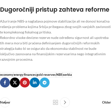
Dugoročniji pristup zahteva reforme
Ažuriranje NBS-a naglašava pojmove stabilizacije ali ne donosi konačna
rešenja problema kojima Srbija pribegava zbog svojih vanjskih zavisnosti
te kompleksnog fiskalnog pritiska.
Rekordno visoke devizne rezerve nude određenu sigurnost ali upotreba
tih mera mora biti praćena definisanjem dugoročnijih reformskih
strategija kako bi se osiguralo da ekonomska stabilnost ne bude
isključivo zasnovana na finansijskim rezervoarima nego integrativnim
razvojnim procesima.
economy
energy
finances
gold reserves
NBS
serbia
Newer
Older