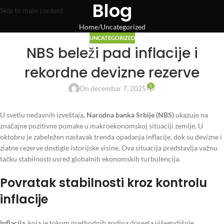
Blog
Skip to main content
Home
Uncategorized
UNCATEGORIZED
NBS beleži pad inflacije i
rekordne devizne rezerve
0
On decembar 7, 2025
U svetlu nedavnih izveštaja,
Narodna banka Srbije (NBS)
ukazuje na
značajne pozitivne pomake u makroekonomskoj situaciji zemlje. U
oktobru je zabeležen nastavak trenda opadanja inflacije, dok su devizne i
zlatne rezerve dostigle istorijske visine. Ova situacija predstavlja važnu
tačku stabilnosti usred globalnih ekonomskih turbulencija.
Povratak stabilnosti kroz kontrolu
inflacije
Inflacija
, koja je tokom prethodnih godina dosegla višegodišnje