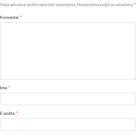
*
Vaša adresa e-pošte neće biti objavljena.
Neophodna polja su označena
*
Komentar
*
Ime
*
E-pošta