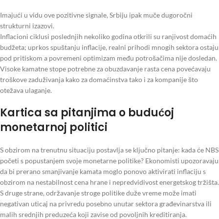
Imajući u vidu ove pozitivne signale, Srbiju ipak muče dugoročni
strukturni izazovi.
Inflacioni ciklusi poslednjih nekoliko godina otkrili su ranjivost domaćih
budžeta; uprkos spuštanju inflacije, realni prihodi mnogih sektora ostaju
pod pritiskom a povremeni optimizam među potrošačima nije dosledan.
Visoke kamatne stope potrebne za obuzdavanje rasta cena povećavaju
troškove zaduživanja kako za domaćinstva tako i za kompanije što
otežava ulaganje.
Kartica sa pitanjima o budućoj
monetarnoj politici
S obzirom na trenutnu situaciju postavlja se ključno pitanje: kada će NBS
početi s popustanjem svoje monetarne politike? Ekonomisti upozoravaju
da bi prerano smanjivanje kamata moglo ponovo aktivirati inflaciju s
obzirom na nestabilnost cena hrane i nepredvidivost energetskog tržišta.
S druge strane, održavanje stroge politike duže vreme može imati
negativan uticaj na privredu posebno unutar sektora građevinarstva ili
malih srednjih preduzeća koji zavise od povoljnih kreditiranja.