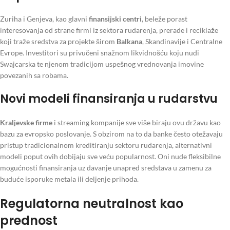
Zuriha i Genjeva, kao glavni
finansijski centri
, beleže porast
interesovanja od strane firmi iz sektora rudarenja, prerade i reciklaže
koji traže sredstva za projekte širom
Balkana
, Skandinavije i Centralne
Evrope. Investitori su privučeni snažnom likvidnošću koju nudi
Swajcarska te njenom tradicijom uspešnog vrednovanja imovine
povezanih sa robama.
Novi modeli finansiranja u rudarstvu
Kraljevske firme
i streaming kompanije sve više biraju ovu državu kao
bazu za evropsko poslovanje. S obzirom na to da banke često otežavaju
pristup tradicionalnom kreditiranju sektoru rudarenja, alternativni
modeli poput ovih dobijaju sve veću popularnost. Oni nude fleksibilne
mogućnosti finansiranja uz davanje unapred sredstava u zamenu za
buduće isporuke metala ili deljenje prihoda.
Regulatorna neutralnost kao
prednost