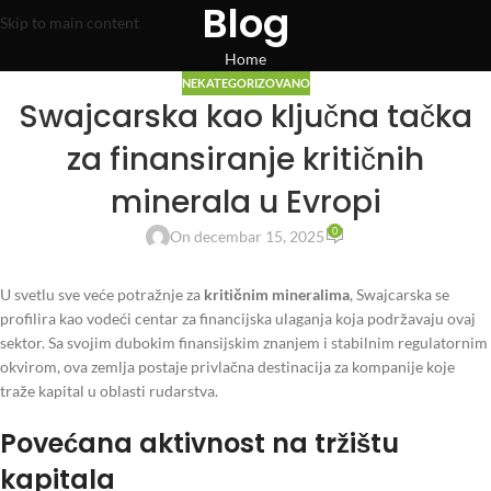
Blog
Skip to main content
Home
NEKATEGORIZOVANO
Swajcarska kao ključna tačka
za finansiranje kritičnih
minerala u Evropi
0
On decembar 15, 2025
U svetlu sve veće potražnje za
kritičnim mineralima
, Swajcarska se
profilira kao vodeći centar za financijska ulaganja koja podržavaju ovaj
sektor. Sa svojim dubokim finansijskim znanjem i stabilnim regulatornim
okvirom, ova zemlja postaje privlačna destinacija za kompanije koje
traže kapital u oblasti rudarstva.
Povećana aktivnost na tržištu
kapitala