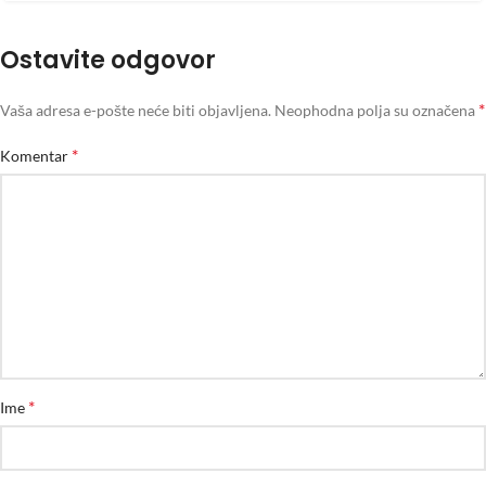
Ostavite odgovor
*
Vaša adresa e-pošte neće biti objavljena.
Neophodna polja su označena
*
Komentar
*
Ime