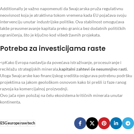
Additionally je važno napomenuti da Swajcarska pruža regulativnu
neovisnost koja je atraktivna tokom vremena kada EU pojačava svoju
intervenciju unutar industrijske politike. Ova stabilnost omogućava
lakše preusmeravanje kapitala preko granica bez dodatnih političkih
ograničenja, što je ključno kod višedržavnih projekata.
Potreba za investicijama raste
<pKako Evropa nastavlja da povećava istraživanje, procesuiranje i
reciklažu strategijskih minerala,
kapitalni zahtevi će nesumnjivo rasti.
Uloga Swajcarske kao financijskog središta osigurava potrebnu podršku
projektima sa jakom geološkom osnovom kako bi prešli iz faze ranog
razvoja ka komercijalnoj proizvodnji.
Ovo jača njen položaj na čelu ekosistema kritičnih minerala unutar
kontinenta.
ESG
europe
raw
tech