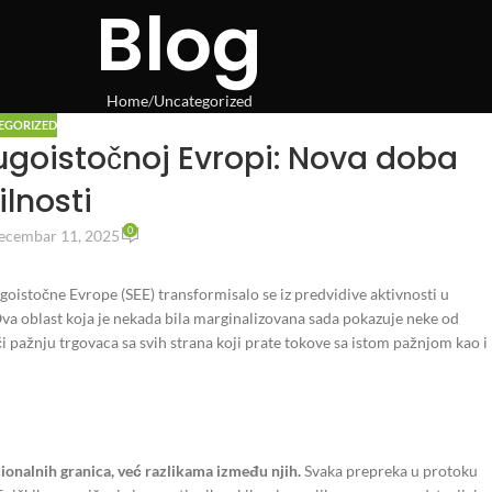
Blog
Home
Uncategorized
EGORIZED
 jugoistočnoj Evropi: Nova doba
ilnosti
0
ecembar 11, 2025
goistočne Evrope (SEE) transformisalo se iz predvidive aktivnosti u
 Ova oblast koja je nekada bila marginalizovana sada pokazuje neke od
či pažnju trgovaca sa svih strana koji prate tokove sa istom pažnjom kao i
ionalnih granica, već razlikama između njih.
Svaka prepreka u protoku