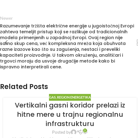
Newer
Razumevanje tržišta električne energije u jugoistočnoj Evropi
zahteva temeljit pristup koji se razlikuje od tradicionalnih
modela primenjenih u zapadnoj Evropi. Ovaj region nije
samo skup cena, već kompleksna mreža koja obuhvata
razne izazove kao što su zagušenja, nestaci i preveliki
kapaciteti proizvodnje. U takvom okruženju, analitičari i
trgovci moraju da usvoje drugačije metode kako bi
ispravno interpretirali cene.
Related Posts
GAS
,
REGION ENERGETIKA
Vertikalni gasni koridor prelazi iz
hitne mere u trajnu regionalnu
infrastrukturu
0
Posted by