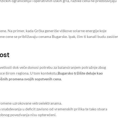
izičkih ograničenja i operativnih uskih grla, razlike cena ne predstavljaju
ne. Na primer, kada Grčka generiše viškove solarne energije koje
e cene se približavaju cenama Bugarske. Ipak, čim ti kanali budu zasićen
ost
svetlosti dok veče donosi potrebu za balansiranjem potražnje zbog
sce širom regiona. U tom kontekstu,
Bugarsko tržište deluje kao
tičnih promena svojih sopstvenih cena.
 promene uzrokovane vetroelektranama.
snabdevanja u deficit zavisno od vremenskih prilika te tako stvara
obnog povezivanja nisu opterećeni.