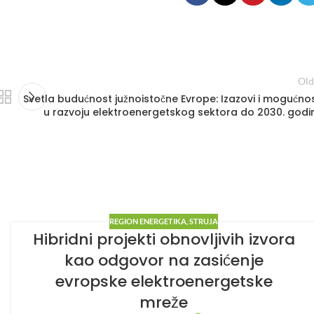
Old
Svetla budućnost južnoistočne Evrope: Izazovi i mogućnos
u razvoju elektroenergetskog sektora do 2030. godi
REGION ENERGETIKA
,
STRUJA
Hibridni projekti obnovljivih izvora
kao odgovor na zasićenje
evropske elektroenergetske
mreže