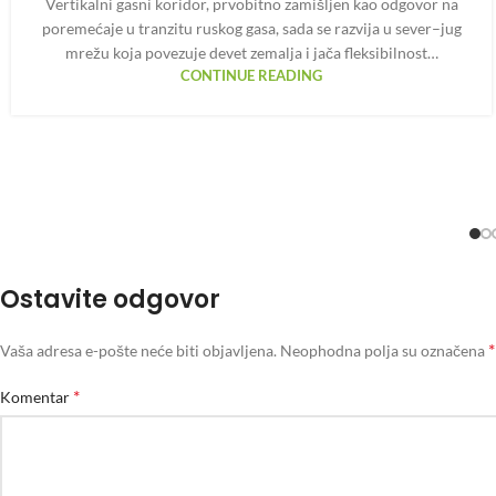
Vertikalni gasni koridor, prvobitno zamišljen kao odgovor na
poremećaje u tranzitu ruskog gasa, sada se razvija u sever–jug
mrežu koja povezuje devet zemalja i jača fleksibilnost…
CONTINUE READING
Ostavite odgovor
*
Vaša adresa e-pošte neće biti objavljena.
Neophodna polja su označena
*
Komentar