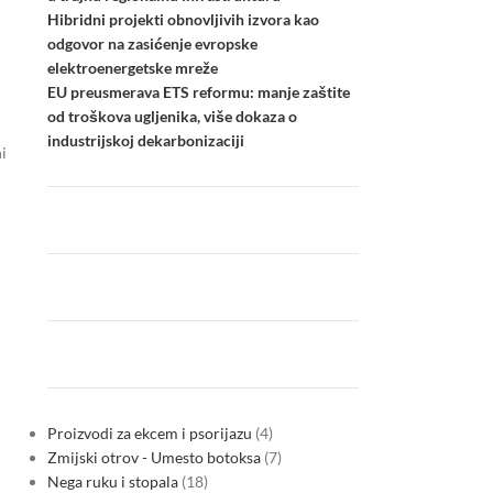
Hibridni projekti obnovljivih izvora kao
odgovor na zasićenje evropske
elektroenergetske mreže
EU preusmerava ETS reformu: manje zaštite
od troškova ugljenika, više dokaza o
industrijskoj dekarbonizaciji
i
Proizvodi za ekcem i psorijazu
4
Zmijski otrov - Umesto botoksa
7
Nega ruku i stopala
18