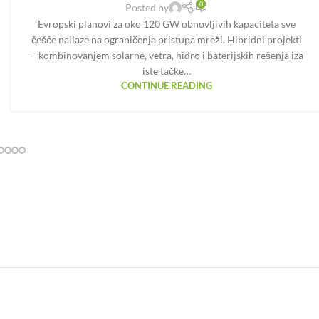
0
Posted by
Evropski planovi za oko 120 GW obnovljivih kapaciteta sve
češće nailaze na ograničenja pristupa mreži. Hibridni projekti
—kombinovanjem solarne, vetra, hidro i baterijskih rešenja iza
iste tačke…
CONTINUE READING