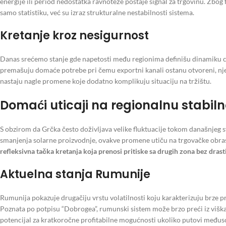
energije ili period nedostatka ravnoteže postaje signal za trgovinu. Zbog f
samo statistiku, već su izraz strukturalne nestabilnosti sistema.
Kretanje kroz nesigurnost
Danas srećemo stanje gde napetosti među regionima definišu dinamiku ce
premašuju domaće potrebe pri čemu exportni kanali ostanu otvoreni, njen
nastaju nagle promene koje dodatno komplikuju situaciju na tržištu.
Domaći uticaji na regionalnu stabiln
S obzirom da Grčka često doživljava velike fluktuacije tokom današnjeg 
smanjenja solarne proizvodnje, ovakve promene utiču na trgovačke obra
refleksivna tačka kretanja koja prenosi pritiske sa drugih zona bez dras
Aktuelna stanja Rumunije
Rumunija pokazuje drugačiju vrstu volatilnosti koju karakterizuju brze
Poznata po potpisu “Dobrogea”, rumunski sistem može brzo preći iz viška 
potencijal za kratkoročne profitabilne mogućnosti ukoliko putovi međus