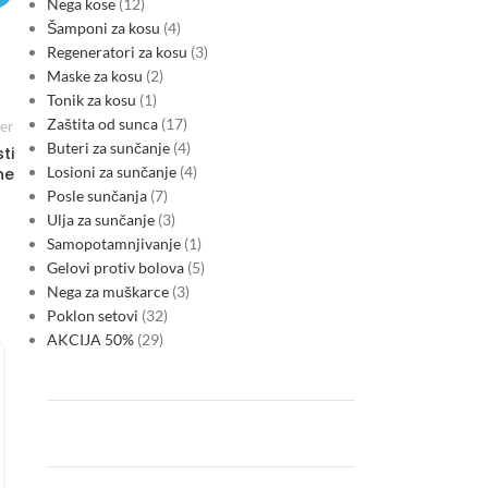
Nega kose
12
Šamponi za kosu
4
Regeneratori za kosu
3
Maske za kosu
2
Tonik za kosu
1
Zaštita od sunca
17
er
Buteri za sunčanje
4
ti
Losioni za sunčanje
4
ne
Posle sunčanja
7
Ulja za sunčanje
3
Samopotamnjivanje
1
Gelovi protiv bolova
5
Nega za muškarce
3
Poklon setovi
32
AKCIJA 50%
29
REGION ENERGETIKA
,
REGULATIVA
EU preusmerava ETS reformu:
manje zaštite od troškova
ugljenika, više dokaza o
industrijskoj dekarbonizaciji