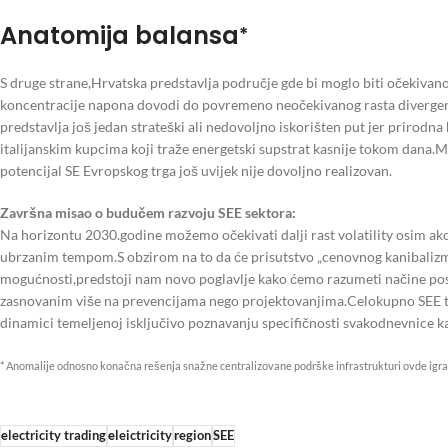
Anatomija balansa
*
S druge strane,Hrvatska predstavlja područje gde bi moglo biti očekiva
koncentracije napona dovodi do povremeno neočekivanog rasta divergen
predstavlja još jedan strateški ali nedovoljno iskorišten put jer prirod
italijanskim kupcima koji traže energetski supstrat kasnije tokom dana.M
potencijal SE Evropskog trga još uvijek nije dovoljno realizovan.
Završna misao o budučem razvoju SEE sektora:
Na horizontu 2030.godine možemo očekivati dalji rast volatility osim ak
ubrzanim tempom.S obzirom na to da će prisutstvo „cenovnog kanibalizma“
mogućnosti,predstoji nam novo poglavlje kako ćemo razumeti načine po
zasnovanim više na prevencijama nego projektovanjima.Celokupno SEE tr
dinamici temeljenoj isključivo poznavanju specifičnosti svakodnevnice kak
* Anomalije odnosno konačna rešenja snažne centralizovane podrške infrastrukturi ovde igra
electricity trading
eleictricity
region
SEE