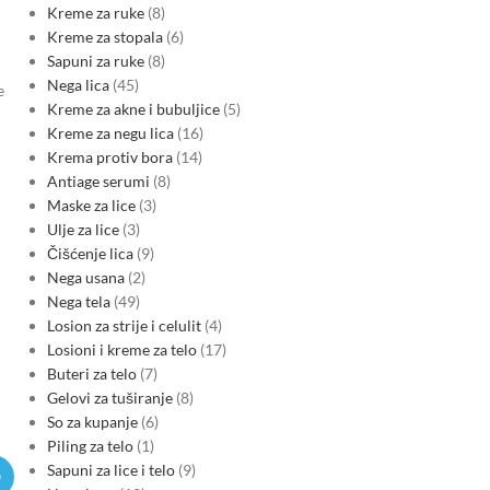
Kreme za ruke
8
Kreme za stopala
6
Sapuni za ruke
8
Nega lica
45
e
Kreme za akne i bubuljice
5
Kreme za negu lica
16
Krema protiv bora
14
Antiage serumi
8
Maske za lice
3
Ulje za lice
3
Čišćenje lica
9
Nega usana
2
Nega tela
49
Losion za strije i celulit
4
Losioni i kreme za telo
17
Buteri za telo
7
Gelovi za tuširanje
8
So za kupanje
6
Piling za telo
1
Sapuni za lice i telo
9