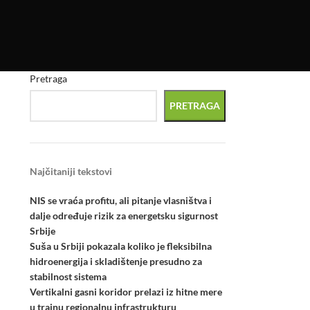
Pretraga
PRETRAGA
Najčitaniji tekstovi
NIS se vraća profitu, ali pitanje vlasništva i
dalje određuje rizik za energetsku sigurnost
Srbije
Suša u Srbiji pokazala koliko je fleksibilna
hidroenergija i skladištenje presudno za
stabilnost sistema
Vertikalni gasni koridor prelazi iz hitne mere
u trajnu regionalnu infrastrukturu