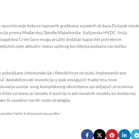
no apsorbiranje šokova izazvanih greškama susednih država.Dolazak visok
cija prema Mađarskoj.Takođe,Makedonija- Italijanska HVDC linija
na bogatstva Crne Gore mogu pružiti dodatan kapacitet potrebnim
edjutim,njen aktuelni status upitnog korištenja podseća nas koliko
o poboljšane interkonekcije i fleksibilnost ne budu implementirane
 destabilizovati investicije a ipak omogućiti traderima nove
slovanja unutar ovog kompleksnog ekosistema upravljajući procesima
žište svrstano je između tranzicije tradicionalnih modela ka modernoj
o bi uspešno izvršli svoje strategije.
 poseban faktor kod posmatranja profita!