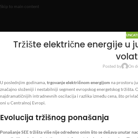
Skip to main content
UNCAT
Tržište električne energije u
volat
Posted by
On d
U poslednjim godinama,
trgovanje električnom energijom
na prostoru ju
značajno složeniji i nestabilniji segment evropskog energetskog tržišta.
najdramatičnijih intradnevnih oscilacija i razlika između cena, što privla
oni u Centralnoj Evropi.
Evolucija tržišnog ponašanja
Ponašanje SEE tržišta više nije određeno onim što se dešava unutar nac