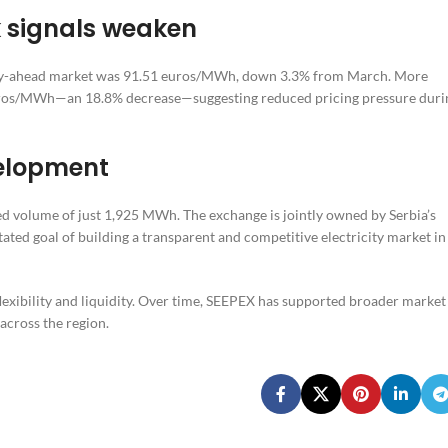
 signals weaken
e day-ahead market was 91.51 euros/MWh, down 3.3% from March. More
4 euros/MWh—an 18.8% decrease—suggesting reduced pricing pressure duri
velopment
ed volume of just 1,925 MWh. The exchange is jointly owned by Serbia’s
ted goal of building a transparent and competitive electricity market in
lexibility and liquidity. Over time, SEEPEX has supported broader market
 across the region.