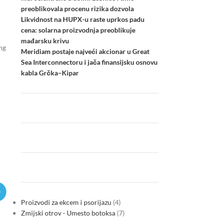
preoblikovala procenu rizika dozvola
Likvidnost na HUPX-u raste uprkos padu
cena: solarna proizvodnja preoblikuje
mađarsku krivu
ng
Meridiam postaje najveći akcionar u Great
Sea Interconnectoru i jača finansijsku osnovu
kabla Grčka–Kipar
Proizvodi za ekcem i psorijazu
4
Zmijski otrov - Umesto botoksa
7