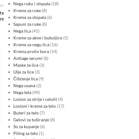
Nega ruku i stopala
18
er
Kreme za ruke
8
ts
Kreme za stopala
6
es
Sapuni za ruke
8
Nega lica
45
Kreme za akne i bubuljice
5
Kreme za negu lica
16
SRBIJA ENERGETIKA
,
STRUJA
Krema protiv bora
14
Srbija prelazi iz izvoza u uvoz
Antiage serumi
8
struje: rast potrošnje i regionalne
Maske za lice
3
Ulje za lice
3
cene pojačavaju pritisak na tržište
Čišćenje lica
9
0
Posted by
Nega usana
2
Srbija je u 26. nedelji (22–28. jun 2026.) postala marginalni
Nega tela
49
neto uvoznik električne energije, nakon što je prethodno bila
Losion za strije i celulit
4
neto izvoznik. Promena je povezana sa rastom…
Losioni i kreme za telo
17
CONTINUE READING
Buteri za telo
7
Gelovi za tuširanje
8
So za kupanje
6
Piling za telo
1