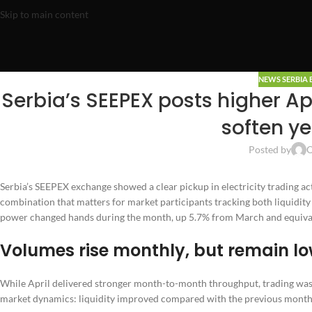
Skip to main content
NEWS SERBIA 
Serbia’s SEEPEX posts higher A
soften ye
Posted by
O
Serbia’s SEEPEX exchange showed a clear pickup in electricity trading act
combination that matters for market participants tracking both liquidi
power changed hands during the month, up 5.7% from March and equival
Volumes rise monthly, but remain lo
While April delivered stronger month-to-month throughput, trading was s
market dynamics: liquidity improved compared with the previous month, but