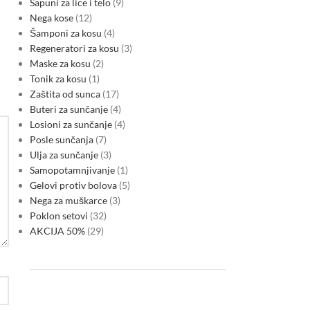
Sapuni za lice i telo
9
Nega kose
12
Šamponi za kosu
4
Regeneratori za kosu
3
Maske za kosu
2
Tonik za kosu
1
Zaštita od sunca
17
Buteri za sunčanje
4
Losioni za sunčanje
4
Posle sunčanja
7
Ulja za sunčanje
3
Samopotamnjivanje
1
Gelovi protiv bolova
5
Nega za muškarce
3
Poklon setovi
32
AKCIJA 50%
29