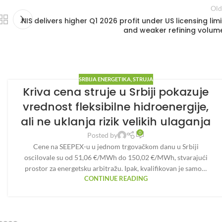
Old
NIS delivers higher Q1 2026 profit under US licensing limi
and weaker refining volum
SRBIJA ENERGETIKA
,
STRUJA
Kriva cena struje u Srbiji pokazuje
vrednost fleksibilne hidroenergije,
ali ne uklanja rizik velikih ulaganja
0
Posted by
Cene na SEEPEX-u u jednom trgovačkom danu u Srbiji
oscilovale su od 51,06 €/MWh do 150,02 €/MWh, stvarajući
prostor za energetsku arbitražu. Ipak, kvalifikovan je samo…
CONTINUE READING