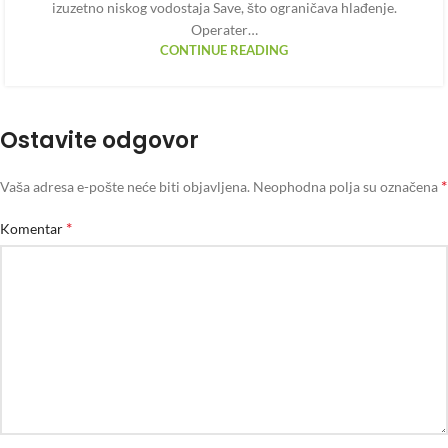
izuzetno niskog vodostaja Save, što ograničava hlađenje.
Operater…
CONTINUE READING
Ostavite odgovor
*
Vaša adresa e-pošte neće biti objavljena.
Neophodna polja su označena
*
Komentar