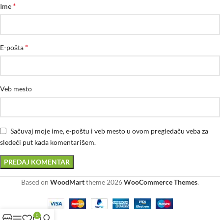
*
Ime
*
E-pošta
Veb mesto
Sačuvaj moje ime, e-poštu i veb mesto u ovom pregledaču veba za
sledeći put kada komentarišem.
Based on
WoodMart
theme
2026
WooCommerce Themes
.
0