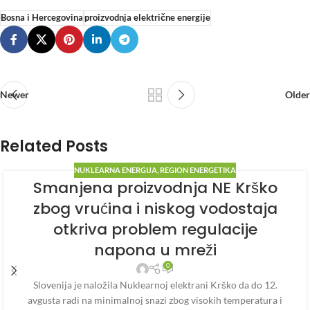
Bosna i Hercegovina
proizvodnja električne energije
Newer
Older
Related Posts
NUKLEARNA ENERGIJA
,
REGION ENERGETIKA
Smanjena proizvodnja NE Krško
zbog vrućina i niskog vodostaja
otkriva problem regulacije
napona u mreži
0
Slovenija je naložila Nuklearnoj elektrani Krško da do 12.
avgusta radi na minimalnoj snazi zbog visokih temperatura i