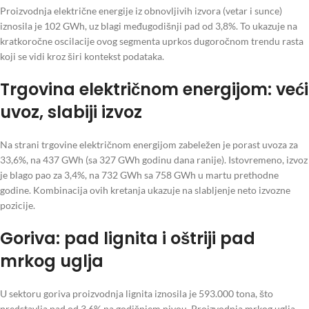
Proizvodnja električne energije iz obnovljivih izvora (vetar i sunce)
iznosila je 102 GWh, uz blagi međugodišnji pad od 3,8%. To ukazuje na
kratkoročne oscilacije ovog segmenta uprkos dugoročnom trendu rasta
koji se vidi kroz širi kontekst podataka.
Trgovina električnom energijom: veći
uvoz, slabiji izvoz
Na strani trgovine električnom energijom zabeležen je porast uvoza za
33,6%, na 437 GWh (sa 327 GWh godinu dana ranije). Istovremeno, izvoz
je blago pao za 3,4%, na 732 GWh sa 758 GWh u martu prethodne
godine. Kombinacija ovih kretanja ukazuje na slabljenje neto izvozne
pozicije.
Goriva: pad lignita i oštriji pad
mrkog uglja
U sektoru goriva proizvodnja lignita iznosila je 593.000 tona, što
predstavlja pad od 3,6% na godišnjem nivou. Proizvodnja mrkog uglja