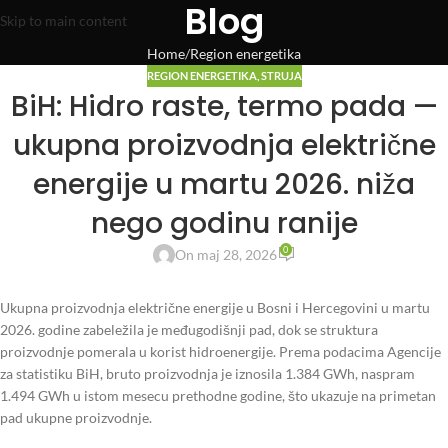
Blog
Skip to main content
Home
Region energetika
REGION ENERGETIKA
,
STRUJA
BiH: Hidro raste, termo pada —
ukupna proizvodnja električne
energije u martu 2026. niža
nego godinu ranije
0
On maj 28, 2026
Ukupna proizvodnja električne energije u Bosni i Hercegovini u martu
2026. godine zabeležila je međugodišnji pad, dok se struktura
proizvodnje pomerala u korist hidroenergije. Prema podacima Agencije
za statistiku BiH, bruto proizvodnja je iznosila 1.384 GWh, naspram
1.494 GWh u istom mesecu prethodne godine, što ukazuje na primetan
pad ukupne proizvodnje.