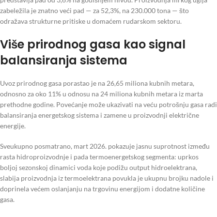
zabeležila je znatno veći pad — za 52,3%, na 230.000 tona — što
odražava strukturne pritiske u domaćem rudarskom sektoru.
Više prirodnog gasa kao signal
balansiranja sistema
Uvoz prirodnog gasa porastao je na 26,65 miliona kubnih metara,
odnosno za oko 11% u odnosu na 24 miliona kubnih metara iz marta
prethodne godine. Povećanje može ukazivati na veću potrošnju gasa radi
balansiranja energetskog sistema i zamene u proizvodnji električne
energije.
Sveukupno posmatrano, mart 2026. pokazuje jasnu suprotnost između
rasta hidroproizvodnje i pada termoenergetskog segmenta: uprkos
boljoj sezonskoj dinamici voda koje podižu output hidroelektrana,
slabija proizvodnja iz termoelektrana povukla je ukupnu brojku nadole i
doprinela većem oslanjanju na trgovinu energijom i dodatne količine
gasa.