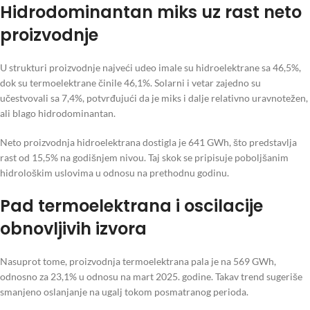
Hidrodominantan miks uz rast neto
proizvodnje
U strukturi proizvodnje najveći udeo imale su hidroelektrane sa 46,5%,
dok su termoelektrane činile 46,1%. Solarni i vetar zajedno su
učestvovali sa 7,4%, potvrđujući da je miks i dalje relativno uravnotežen,
ali blago hidrodominantan.
Neto proizvodnja hidroelektrana dostigla je 641 GWh, što predstavlja
rast od 15,5% na godišnjem nivou. Taj skok se pripisuje poboljšanim
hidrološkim uslovima u odnosu na prethodnu godinu.
Pad termoelektrana i oscilacije
obnovljivih izvora
Nasuprot tome, proizvodnja termoelektrana pala je na 569 GWh,
odnosno za 23,1% u odnosu na mart 2025. godine. Takav trend sugeriše
smanjeno oslanjanje na ugalj tokom posmatranog perioda.